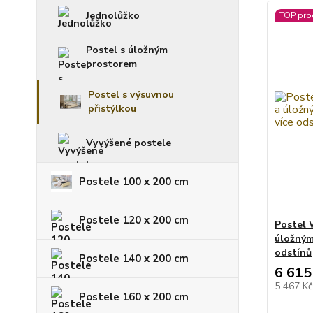
Jednolůžko
TOP pro
Postel s úložným
prostorem
Postel s výsuvnou
přistýlkou
Vyvýšené postele
Postele 100 x 200 cm
Postele 120 x 200 cm
Postel 
úložným
odstínů
Postele 140 x 200 cm
6 615
5 467 K
Postele 160 x 200 cm