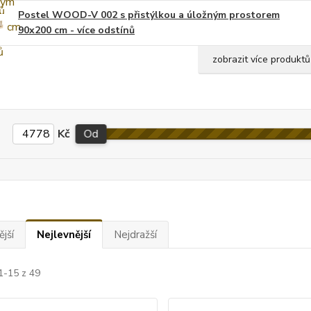
Postel WOOD-V 002 s přistýlkou a úložným prostorem
90x200 cm - více odstínů
zobrazit více produktů
Kč
Od
jší
Nejlevnější
Nejdražší
1-15 z 49