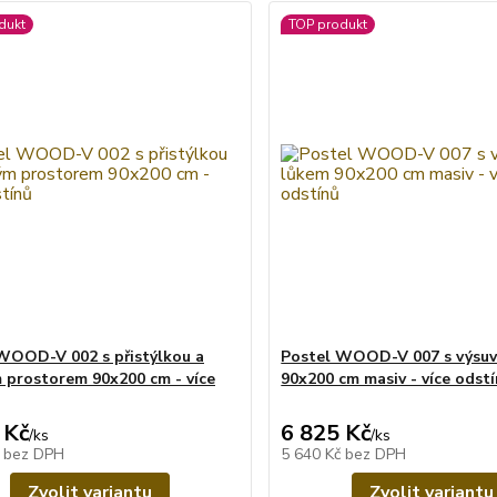
dukt
TOP produkt
WOOD-V 002 s přistýlkou a
Postel WOOD-V 007 s výsu
 prostorem 90x200 cm - více
90x200 cm masiv - více odst
 Kč
6 825 Kč
/
ks
/
ks
č
bez DPH
5 640 Kč
bez DPH
Zvolit variantu
Zvolit variantu