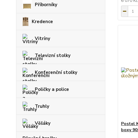
6 070 K
Příborníky
Kredence
Vitríny
Televizní stolky
Konferenční stolky
Poličky a police
Truhly
Věšáky
Postel 
boxy 90