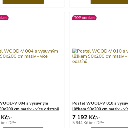
dukt
TOP produkt
 WOOD-V 004 s výsuvným
Postel WOOD-V 010 s výsu
90x200 cm masiv - více odstínů
lůžkem 90x200 cm masiv - ví
 Kč
7 192 Kč
/
ks
/
ks
č
bez DPH
5 944 Kč
bez DPH