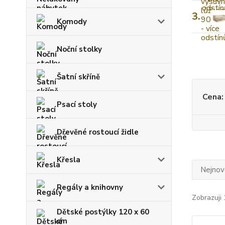
3.
Komody
Noční stolky
Šatní skříně
Cena:
Psací stoly
Dřevěné rostoucí židle
Křesla
Nejnově
Regály a knihovny
Zobrazuji 
Dětské postýlky 120 x 60
cm