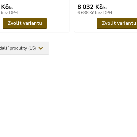
 Kč
8 032 Kč
/
ks
/
ks
č
bez DPH
6 638 Kč
bez DPH
Zvolit variantu
Zvolit variantu
další produkty (15)