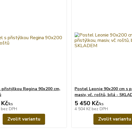
s přistýlkou Regina 90x200 cm,
Postel Leonie 90x200 cm s p
ů
masiv, vč. roštů, bílá - SKL
 Kč
5 450 Kč
/
ks
/
ks
č
bez DPH
4 504 Kč
bez DPH
Zvolit variantu
Zvolit variantu