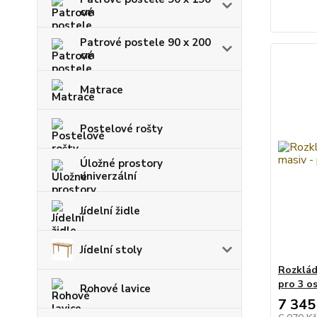
cm
Patrové postele 90 x 200
cm
Matrace
Postelové rošty
Úložné prostory
univerzální
Jídelní židle
Jídelní stoly
Rozklád
pro 3 o
Rohové lavice
7 345