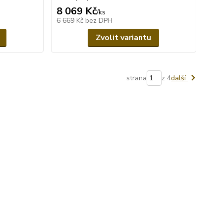
8 069 Kč
/
ks
6 669 Kč
bez DPH
Zvolit variantu
strana
z 4
další