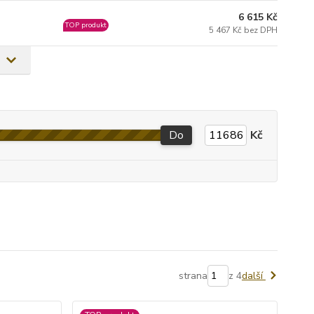
6 615 Kč
TOP produkt
5 467 Kč bez DPH
Do
Kč
strana
z 4
další