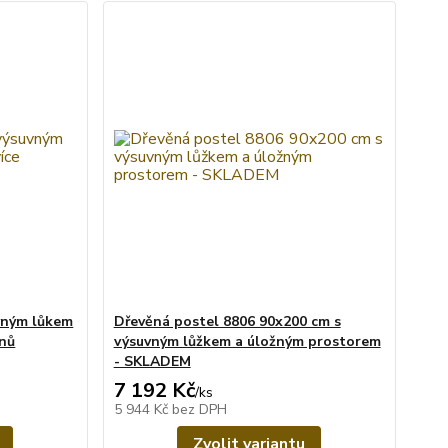
vným lůkem
Dřevěná postel 8806 90x200 cm s
ínů
výsuvným lůžkem a úložným prostorem
- SKLADEM
7 192 Kč
/
ks
5 944 Kč
bez DPH
Zvolit variantu