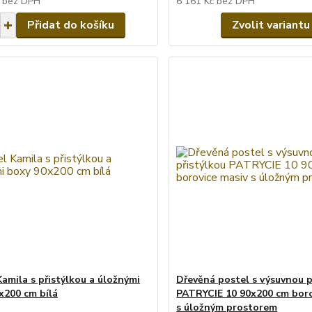
č
bez DPH
6 161 Kč
bez DPH
Přidat do košíku
Zvolit variantu
Kamila s přistýlkou a úložnými
Dřevěná postel s výsuvnou p
x200 cm bílá
PATRYCIE 10 90x200 cm boro
s úložným prostorem