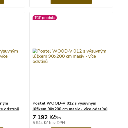
TOP produkt
vným
Postel WOOD-V 012 s výsuvným
ce odstínů
lůžkem 90x200 cm masiv - více odstínů
7 192 Kč
/
ks
5 944 Kč
bez DPH