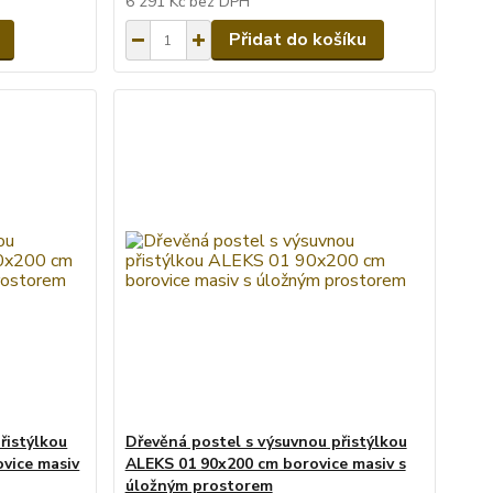
6 291 Kč
bez DPH
Přidat do košíku
řistýlkou
Dřevěná postel s výsuvnou přistýlkou
vice masiv
ALEKS 01 90x200 cm borovice masiv s
úložným prostorem