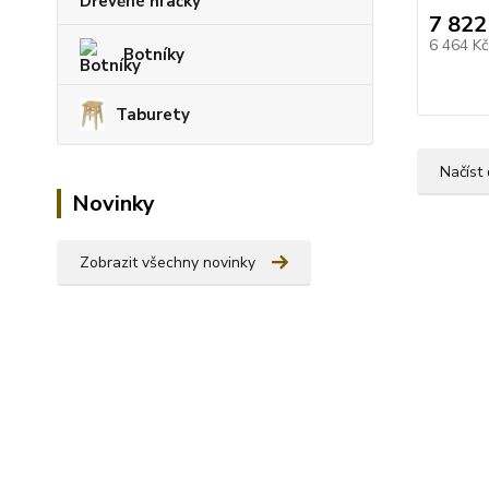
Dřevěné hračky
7 822
6 464 K
Botníky
Taburety
Načíst 
Novinky
Zobrazit všechny novinky