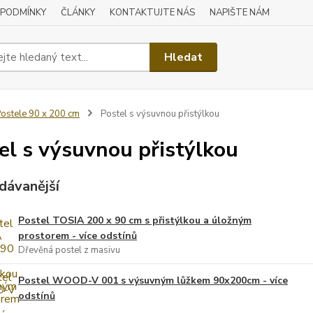
 PODMÍNKY
ČLÁNKY
KONTAKTUJTE NÁS
NAPIŠTE NÁM
Hledat
ostele 90 x 200 cm
Postel s výsuvnou přistýlkou
el s výsuvnou přistýlkou
dávanější
Postel TOSIA 200 x 90 cm s přistýlkou a úložným
prostorem - více odstínů
Dřevěná postel z masivu
Postel WOOD-V 001 s výsuvným lůžkem 90x200cm - více
odstínů