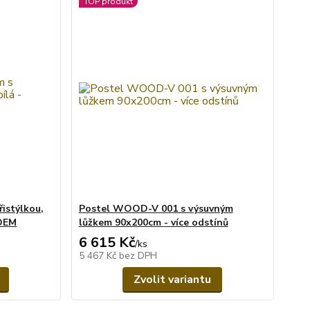
TOP produkt
řistýlkou,
Postel WOOD-V 001 s výsuvným
ADEM
lůžkem 90x200cm - více odstínů
6 615 Kč
/
ks
5 467 Kč
bez DPH
Zvolit variantu