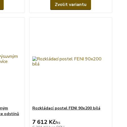
Zvolit variantu
vným
Rozkládací postel FENI 90x200 bílá
ce odstínů
7 612 Kč
/
ks