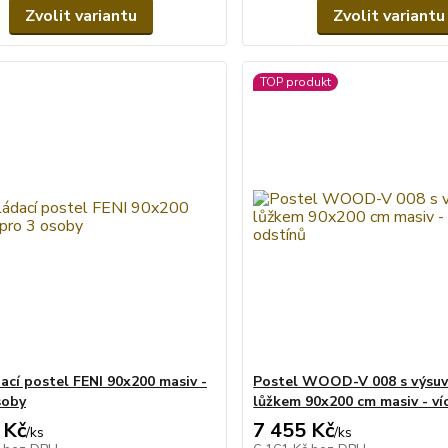
Zvolit variantu
Zvolit variantu
TOP produkt
ací postel FENI 90x200 masiv -
Postel WOOD-V 008 s výsu
soby
lůžkem 90x200 cm masiv - ví
 Kč
7 455 Kč
/
ks
/
ks