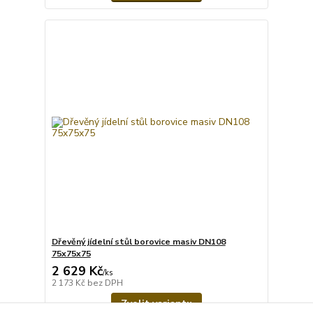
Dřevěný jídelní stůl borovice masiv DN108
75x75x75
2 629 Kč
/
ks
2 173 Kč
bez DPH
Zvolit variantu