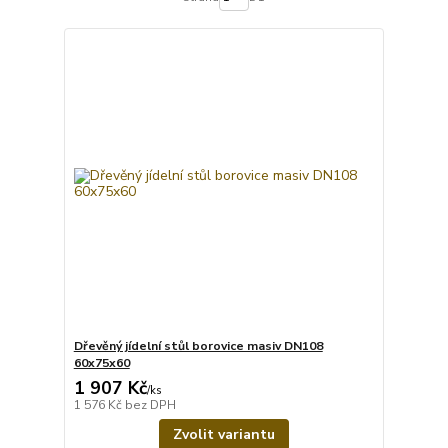
Dřevěný jídelní stůl borovice masiv DN108
60x75x60
1 907 Kč
/
ks
1 576 Kč
bez DPH
Zvolit variantu