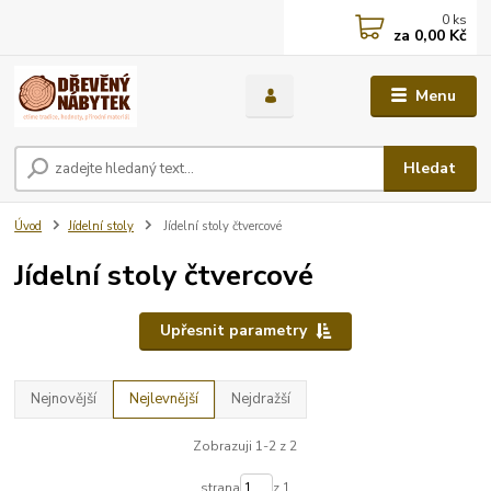
0
ks
za
0,00 Kč
Menu
Hledat
Úvod
Jídelní stoly
Jídelní stoly čtvercové
Jídelní stoly čtvercové
Upřesnit parametry
Nejnovější
Nejlevnější
Nejdražší
Zobrazuji 1-2 z 2
strana
z 1