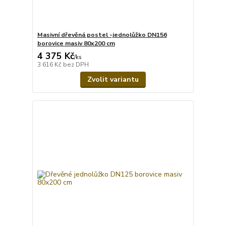
Masivní dřevěná postel -jednolůžko DN156
borovice masiv 80x200 cm
4 375 Kč
/
ks
3 616 Kč
bez DPH
Zvolit variantu