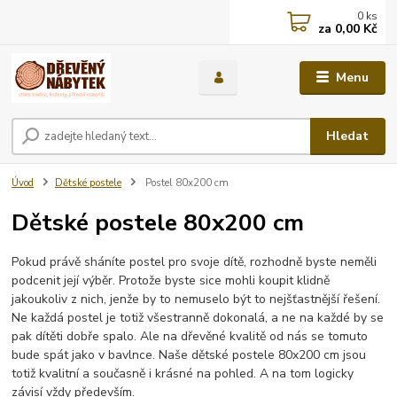
0
ks
za
0,00 Kč
Menu
Hledat
Úvod
Dětské postele
Postel 80x200 cm
Dětské postele 80x200 cm
Pokud právě sháníte postel pro svoje dítě, rozhodně byste neměli
podcenit její výběr. Protože byste sice mohli koupit klidně
jakoukoliv z nich, jenže by to nemuselo být to nejšťastnější řešení.
Ne každá postel je totiž všestranně dokonalá, a ne na každé by se
pak dítěti dobře spalo. Ale na dřevěné kvalitě od nás se tomuto
bude spát jako v bavlnce. Naše dětské postele 80x200 cm jsou
totiž kvalitní a současně i krásné na pohled. A na tom logicky
závisí vždy především.