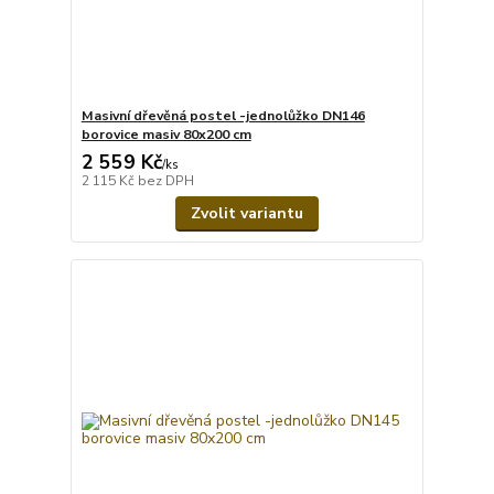
Masivní dřevěná postel -jednolůžko DN146
borovice masiv 80x200 cm
2 559 Kč
/
ks
2 115 Kč
bez DPH
Zvolit variantu