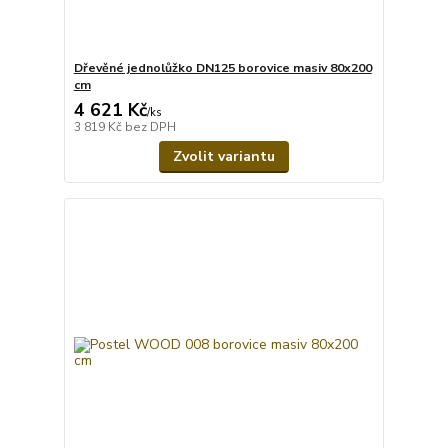
Dřevěné jednolůžko DN125 borovice masiv 80x200
cm
4 621 Kč
/
ks
3 819 Kč
bez DPH
Zvolit variantu