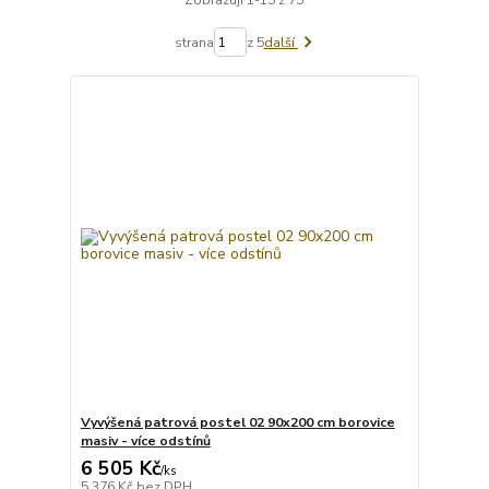
strana
z 5
další
Vyvýšená patrová postel 02 90x200 cm borovice
masiv - více odstínů
6 505 Kč
/
ks
5 376 Kč
bez DPH