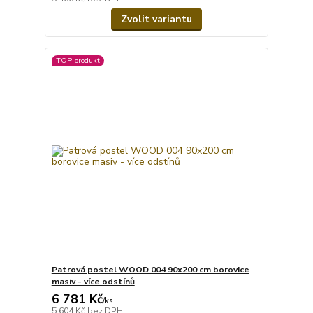
Zvolit variantu
TOP produkt
Patrová postel WOOD 004 90x200 cm borovice
masiv - více odstínů
6 781 Kč
/
ks
5 604 Kč
bez DPH