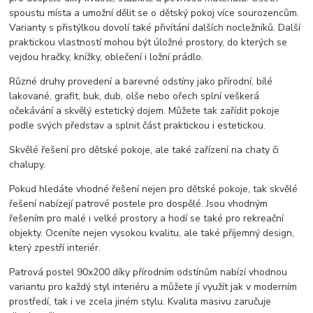
spoustu místa a umožní dělit se o dětský pokoj více sourozencům.
Varianty s přistýlkou dovolí také přivítání dalších nocležníků. Další
praktickou vlastností mohou být úložné prostory, do kterých se
vejdou hračky, knížky, oblečení i ložní prádlo.
Různé druhy provedení a barevné odstíny jako přírodní, bílé
lakované, grafit, buk, dub, olše nebo ořech splní veškerá
očekávání a skvělý estetický dojem. Můžete tak zařídit pokoje
podle svých představ a splnit část praktickou i estetickou.
Skvělé řešení pro dětské pokoje, ale také zařízení na chaty či
chalupy.
Pokud hledáte vhodné řešení nejen pro dětské pokoje, tak skvělé
řešení nabízejí patrové postele pro dospělé. Jsou vhodným
řešením pro malé i velké prostory a hodí se také pro rekreační
objekty. Oceníte nejen vysokou kvalitu, ale také příjemný design,
který zpestří interiér.
Patrová postel 90x200 díky přírodním odstínům nabízí vhodnou
variantu pro každý styl interiéru a můžete jí využít jak v moderním
prostředí, tak i ve zcela jiném stylu. Kvalita masivu zaručuje