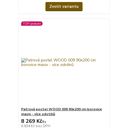
Zvolit variantu
TOP produkt
Patrová postel WOOD 009 90x200 cm borovice
masiv - více odstínů
8 269 Kč
/
ks
6 834 Kč
bez DPH