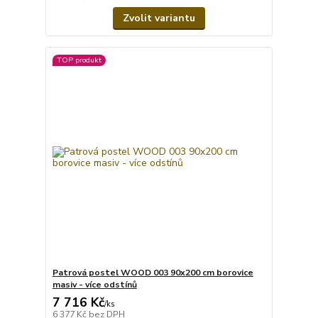
Zvolit variantu
TOP produkt
Patrová postel WOOD 003 90x200 cm borovice
masiv - více odstínů
7 716 Kč
/
ks
6 377 Kč
bez DPH