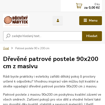
0
ks
za
0,00 Kč
Menu
Hledat
Úvod
Patrové postele 90 x 200 cm
Dřevěné patrové postele 90x200
cm z masivu
Rádi byste prakticky i esteticky zařídili dětský pokoj či prostory
určené k odpočinku? Vhodnou inspirací vám můžou být kvalitní a
skvěle vypadající dřevěné patrové postele 90x200 cm z masivu.
Patrové postele z masivu 90x200 cm poskytnou kvalitní zázemí ve
všech směrech. Zařízení pokojů pro více dětí a vhodné řešení také
pro dospělé díky kvalitě, stabilitě a pevnosti materiálů. Ušetří