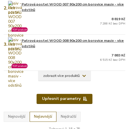
Patrová postel WOOD 007 90x200 cm borovice masiv - více
2.
odstínů
8 819 Kč
7 288 Kč bez DPH
TOP produkt
Patrová postel WOOD 008 90x200 cm borovice masiv - více
3.
odstínů
7 883 Kč
6 515 Kč bez DPH
TOP produkt
zobrazit více produktů
Upřesnit parametry
Nejnovější
Nejlevnější
Nejdražší
Zobrazuji 1-15 z 75