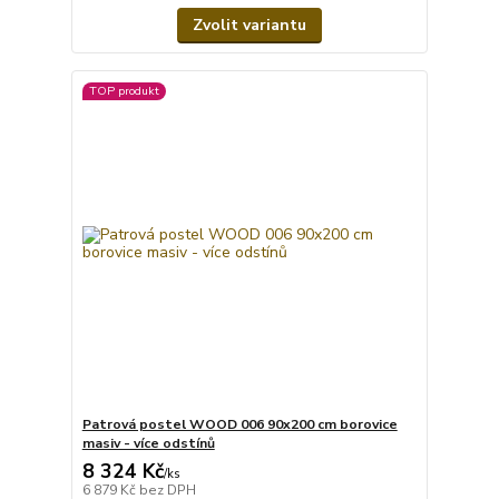
Zvolit variantu
TOP produkt
Patrová postel WOOD 006 90x200 cm borovice
masiv - více odstínů
8 324 Kč
/
ks
6 879 Kč
bez DPH