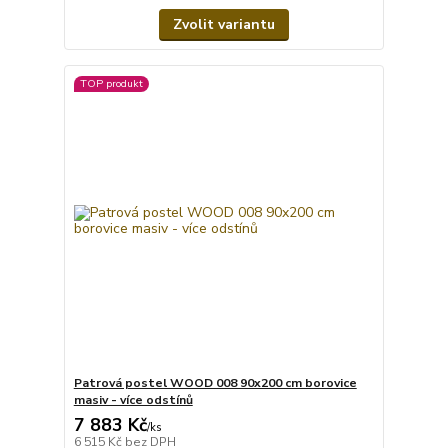
Zvolit variantu
TOP produkt
Patrová postel WOOD 008 90x200 cm borovice
masiv - více odstínů
7 883 Kč
/
ks
6 515 Kč
bez DPH