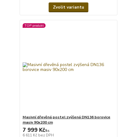
Zvolit variantu
TOP produkt
Masivní dřevěná postel zvýšená DN136 borovice
masiv 90x200 cm
7 999 Kč
/
ks
6 611 Kč
bez DPH