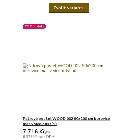
Zvolit variantu
TOP produkt
Patrová postel WOOD 002 90x200 cm borovice
masiv více odstínů
7 716 Kč
/
ks
6 377 Kč
bez DPH