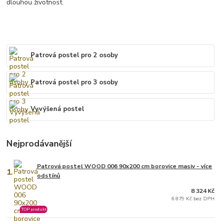
dlouhou životnost.
Patrová postel pro 2 osoby
Patrová postel pro 3 osoby
Vyvýšená postel
Nejprodávanější
Patrová postel WOOD 006 90x200 cm borovice masiv - více
1.
odstínů
8 324 Kč
6 879 Kč bez DPH
TOP produkt