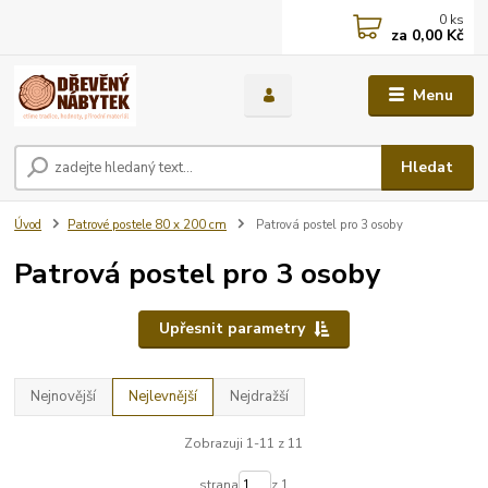
0
ks
za
0,00 Kč
Menu
Hledat
Úvod
Patrové postele 80 x 200 cm
Patrová postel pro 3 osoby
Patrová postel pro 3 osoby
Upřesnit parametry
Nejnovější
Nejlevnější
Nejdražší
Zobrazuji 1-11 z 11
strana
z 1