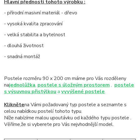
Hlavní přednosti tohoto výrobku :
- přírodní masivní materiál - dřevo
- vysoká kvalita zpracování
- velká stabilita a bytelnost
- dlouhá životnost
- snadná montáž
Postele rozměru 90 x 200 cm máme pro Vás rozděleny
na
jednolůžka
,
postele s úložným prostorem
,
postele
s výsuvnou přistýlkou
a
vyvýšené postele
.
Klikněte
na Vámi požadovaný typ postele a seznamte s
celou nabídkou postelí tohoto typu.
Níže nabízíme malou upoutávku od každého typu postele .
Věříme,že si vyberete pro Vás nejvhodnější model.