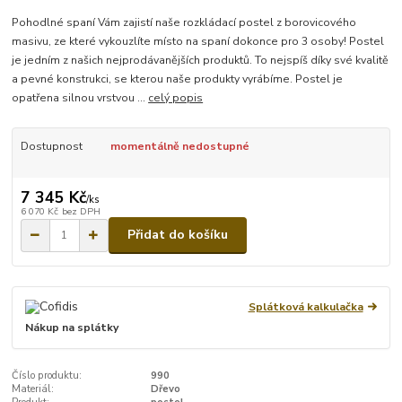
Pohodlné spaní Vám zajistí naše rozkládací postel z borovicového
masivu, ze které vykouzlíte místo na spaní dokonce pro 3 osoby! Postel
je jedním z našich nejprodávanějších produktů. To nejspíš díky své kvalitě
a pevné konstrukci, se kterou naše produkty vyrábíme. Postel je
opatřena silnou vrstvou ...
celý popis
Dostupnost
momentálně nedostupné
7 345 Kč
/
ks
6 070 Kč
bez DPH
Přidat do košíku
Splátková kalkulačka
Nákup na splátky
Číslo produktu:
990
Materiál:
Dřevo