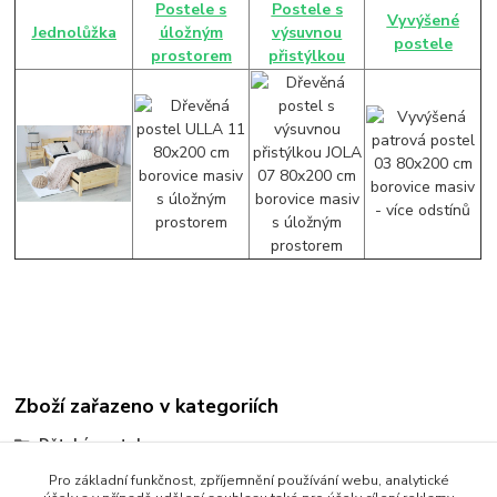
Postele s
Postele s
Vyvýšené
Jednolůžka
úložným
výsuvnou
postele
prostorem
přistýlkou
Zboží zařazeno v kategoriích
Dětské postele
Postele 90 x 200 cm
Pro základní funkčnost, zpříjemnění používání webu, analytické