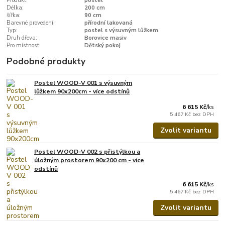
Produkt:
postel
Délka:
200 cm
šířka:
90 cm
Barevné provedení:
přírodní lakovaná
Typ:
postel s výsuvným lůžkem
Druh dřeva:
Borovice masiv
Pro místnost:
Dětský pokoj
Podobné produkty
Postel WOOD-V 001 s výsuvným
lůžkem 90x200cm - více odstínů
6 615 Kč
/
ks
5 467 Kč
bez DPH
Zvolit variantu
Postel WOOD-V 002 s přistýlkou a
úložným prostorem 90x200 cm - více
odstínů
6 615 Kč
/
ks
5 467 Kč
bez DPH
Zvolit variantu