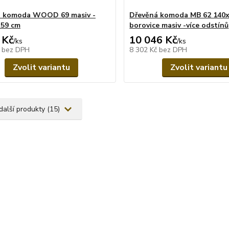
á komoda WOOD 69 masiv -
Dřevěná komoda MB 62 140
x59 cm
borovice masiv -více odstínů
 Kč
10 046 Kč
/
ks
/
ks
č
bez DPH
8 302 Kč
bez DPH
Zvolit variantu
Zvolit variantu
další produkty (15)