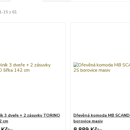
1-15 z 61
ík 3 dveře + 2 zásuvky TORINO
Dřevěná komoda MB SCANDI
42 cm
borovice masiv
 Kč
8 889 Kč