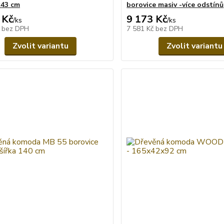
x43 cm
borovice masiv -více odstínů
 Kč
9 173 Kč
/
ks
/
ks
č
bez DPH
7 581 Kč
bez DPH
Zvolit variantu
Zvolit variantu