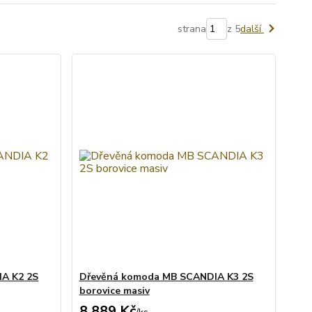
strana
z 5
další
A K2 2S
Dřevěná komoda MB SCANDIA K3 2S
borovice masiv
8 889 Kč