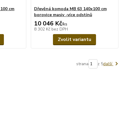
x100 cm
Dřevěná komoda MB 63 140x100 cm
borovice masiv -více odstínů
10 046 Kč
/
ks
8 302 Kč
bez DPH
Zvolit variantu
strana
z 5
další