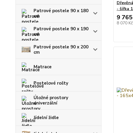
Dřevěná
- šířka 
Patrové postele 90 x 180
cm
9 765
8 070 K
Patrové postele 90 x 190
cm
Patrové postele 90 x 200
cm
Matrace
Postelové rošty
Úložné prostory
univerzální
Jídelní židle