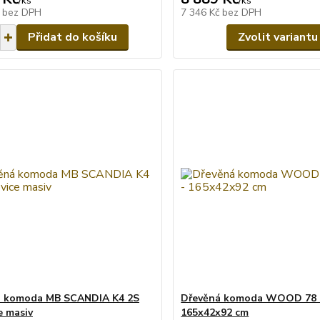
/
ks
/
ks
č
bez DPH
7 346 Kč
bez DPH
Přidat do košíku
Zvolit variantu
á komoda MB SCANDIA K4 2S
Dřevěná komoda WOOD 78 m
e masiv
165x42x92 cm