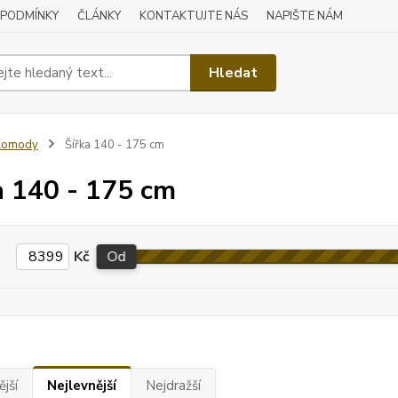
 PODMÍNKY
ČLÁNKY
KONTAKTUJTE NÁS
NAPIŠTE NÁM
Hledat
Komody
Šířka 140 - 175 cm
a 140 - 175 cm
Kč
Od
jší
Nejlevnější
Nejdražší