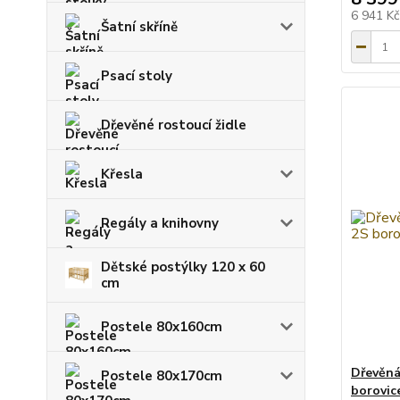
6 941 K
Šatní skříně
Psací stoly
Dřevěné rostoucí židle
Křesla
Regály a knihovny
Dětské postýlky 120 x 60
cm
Postele 80x160cm
Dřevěn
Postele 80x170cm
borovic