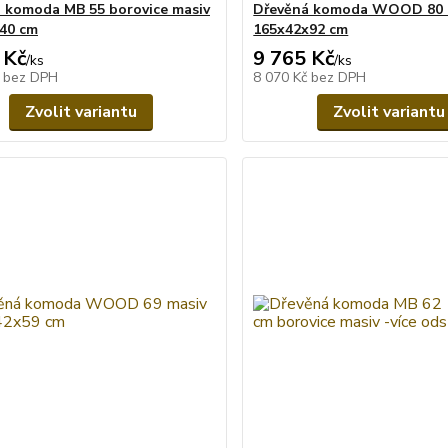
 komoda MB 55 borovice masiv
Dřevěná komoda WOOD 80 m
140 cm
165x42x92 cm
 Kč
9 765 Kč
/
ks
/
ks
č
bez DPH
8 070 Kč
bez DPH
Zvolit variantu
Zvolit variantu