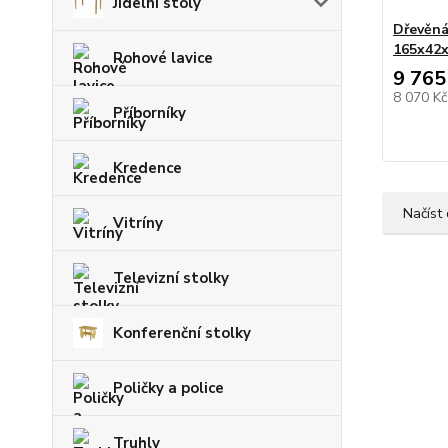
Jídelní stoly
Dřevěn
165x42
Rohové lavice
9 765
8 070 K
Příborníky
Kredence
Načíst 
Vitríny
Televizní stolky
Konferenční stolky
Poličky a police
Truhly