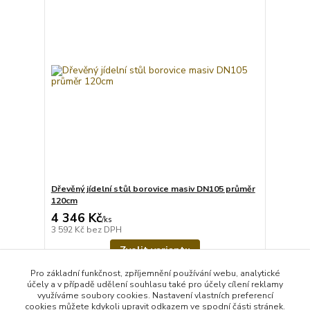
Dřevěný jídelní stůl borovice masiv DN105 průměr
120cm
4 346 Kč
/
ks
3 592 Kč
bez DPH
Zvolit variantu
Pro základní funkčnost, zpříjemnění používání webu, analytické
účely a v případě udělení souhlasu také pro účely cílení reklamy
strana
z 1
využíváme soubory cookies. Nastavení vlastních preferencí
cookies můžete kdykoli upravit odkazem ve spodní části stránek.