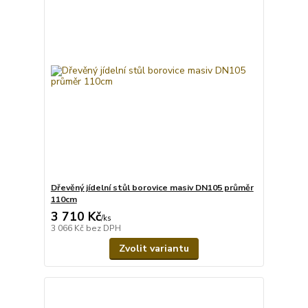
Dřevěný jídelní stůl borovice masiv DN105 průměr
110cm
3 710 Kč
/
ks
3 066 Kč
bez DPH
Zvolit variantu