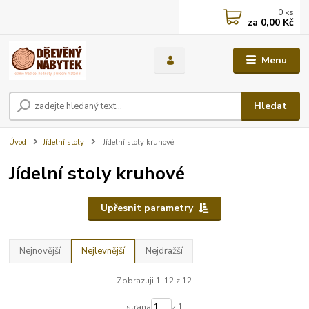
0
ks
za
0,00 Kč
Menu
Hledat
Úvod
Jídelní stoly
Jídelní stoly kruhové
Jídelní stoly kruhové
Upřesnit parametry
Nejnovější
Nejlevnější
Nejdražší
Zobrazuji 1-12 z 12
strana
z 1