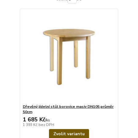
Dřevěný jídelní stůl borovice masiv DN105 průměr
50cm
1 685 Kč
/
ks
1 393 Kč
bez DPH
Zvolit variantu