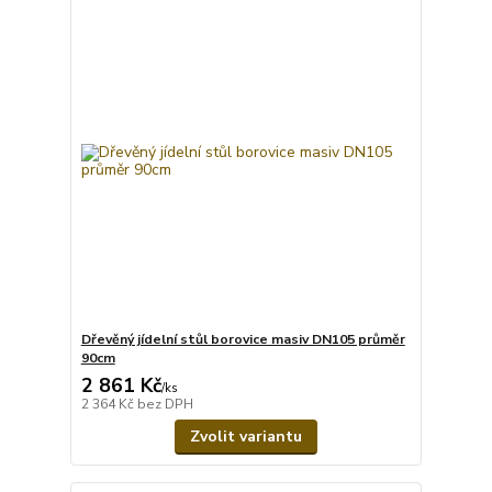
Dřevěný jídelní stůl borovice masiv DN105 průměr
90cm
2 861 Kč
/
ks
2 364 Kč
bez DPH
Zvolit variantu