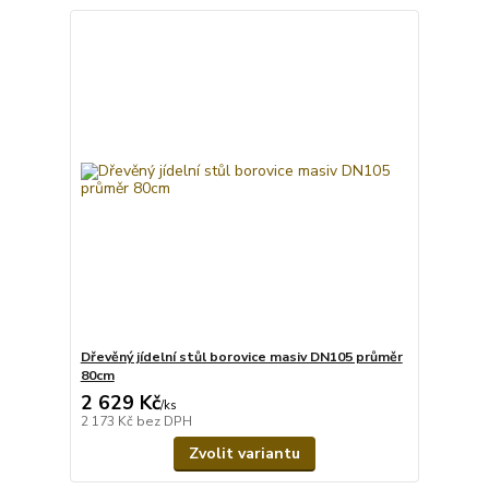
Dřevěný jídelní stůl borovice masiv DN105 průměr
80cm
2 629 Kč
/
ks
2 173 Kč
bez DPH
Zvolit variantu