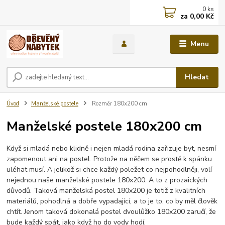
0
ks
za
0,00 Kč
Menu
Hledat
Úvod
Manželské postele
Rozměr 180x200 cm
Manželské postele 180x200 cm
Když si mladá nebo klidně i nejen mladá rodina zařizuje byt, nesmí
zapomenout ani na postel. Protože na něčem se prostě k spánku
uléhat musí. A jelikož si chce každý poležet co nejpohodlněji, volí
nejednou naše manželské postele 180x200. A to z prozaických
důvodů. Taková manželská postel 180x200 je totiž z kvalitních
materiálů, pohodlná a dobře vypadající, a to je to, co by měl člověk
chtít. Jenom taková dokonalá postel dvoulůžko 180x200 zaručí, že
bude každý spát, jako když ho do vody hodí.