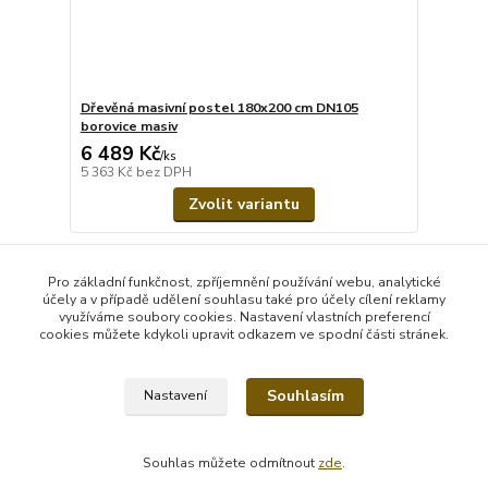
Dřevěná masivní postel 180x200 cm DN105
borovice masiv
6 489 Kč
/
ks
5 363 Kč
bez DPH
Zvolit variantu
Načíst další produkty (15)
Pro základní funkčnost, zpříjemnění používání webu, analytické
účely a v případě udělení souhlasu také pro účely cílení reklamy
strana
z 3
další
využíváme soubory cookies. Nastavení vlastních preferencí
cookies můžete kdykoli upravit odkazem ve spodní části stránek.
Souhlasím
Nastavení
Souhlas můžete odmítnout
zde
.
Vytvořeno na
Eshop-rychle.cz