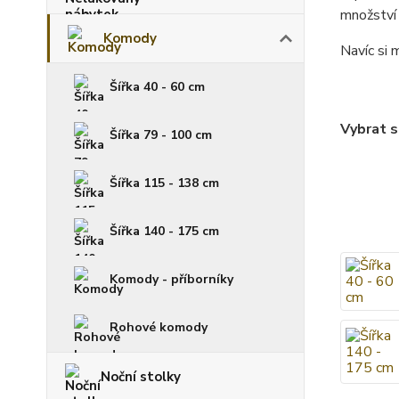
množství p
Komody
Navíc si 
Šířka 40 - 60 cm
Vybrat s
Šířka 79 - 100 cm
Šířka 115 - 138 cm
Šířka 140 - 175 cm
Komody - příborníky
Rohové komody
Noční stolky