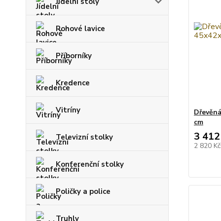
Jídelní stoly
Rohové lavice
Příborníky
Kredence
Vitríny
Dřevěn
cm
3 412
Televizní stolky
2 820 K
Konferenční stolky
Poličky a police
Truhly