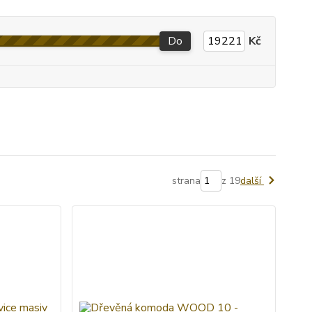
Do
Kč
strana
z 19
další