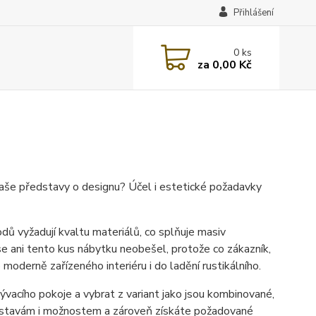
Přihlášení
0
ks
za
0,00 Kč
vaše představy o designu? Účel i estetické požadavky
odů vyžadují kvaltu materiálů, co splňuje masiv
se ani tento kus nábytku neobešel, protože co zákazník,
moderně zařízeného interiéru i do ladění rustikálního.
ývacího pokoje a vybrat z variant jako jsou kombinované,
ředstavám i možnostem a zároveň získáte požadované