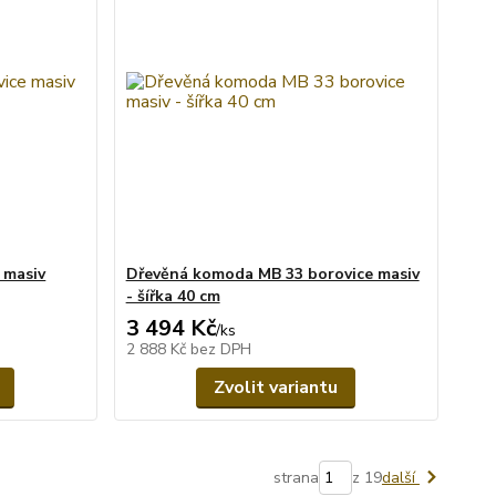
 masiv
Dřevěná komoda MB 33 borovice masiv
- šířka 40 cm
3 494 Kč
/
ks
2 888 Kč
bez DPH
Zvolit variantu
strana
z 19
další