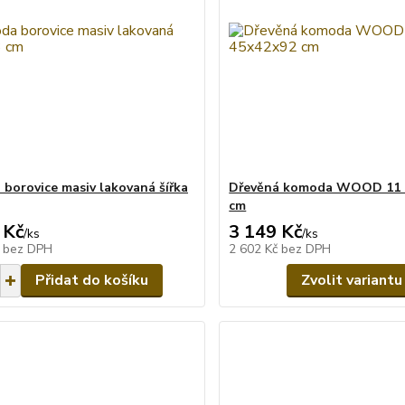
borovice masiv lakovaná šířka
Dřevěná komoda WOOD 11 
cm
 Kč
3 149 Kč
/
ks
/
ks
č
bez DPH
2 602 Kč
bez DPH
Přidat do košíku
Zvolit variantu