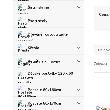
Šatní skříně
Cena:
Psací stoly
Dřevěné rostoucí židle
Křesla
Nejnově
Regály a knihovny
Zobrazuji 
Dětské postýlky 120 x 60
cm
Postele 80x160cm
Postele 80x170cm