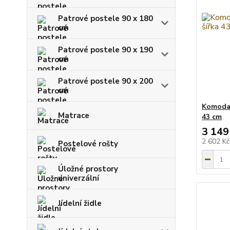
Patrové postele 90 x 180
cm
Patrové postele 90 x 190
cm
Patrové postele 90 x 200
cm
Komoda 
Matrace
43 cm
3 149
2 602 K
Postelové rošty
Úložné prostory
univerzální
Jídelní židle