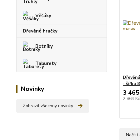
Věšáky
Dřevěné hračky
Botníky
Taburety
Dřevěná
- šířka 
Novinky
3 465
2 864 K
Zobrazit všechny novinky
Načíst 