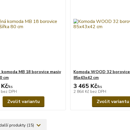
 komoda MB 18 borovice masiv
Komoda WOOD 32 borovice
80 cm
85x43x42 cm
 Kč
3 465 Kč
/
ks
/
ks
č
bez DPH
2 864 Kč
bez DPH
Zvolit variantu
Zvolit variantu
další produkty (15)