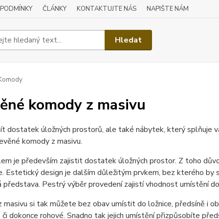
 PODMÍNKY
ČLÁNKY
KONTAKTUJTE NÁS
NAPIŠTE NÁM
Hledat
Komody
ěné komody z masivu
t dostatek úložných prostorů, ale také nábytek, který splňuje 
řevěné komody z masivu.
elem je především zajistit dostatek úložných prostor. Z toho dův
e. Estetický design je dalším důležitým prvkem, bez kterého by 
ná představa. Pestrý výběr provedení zajistí vhodnost umístění do 
masivu si tak můžete bez obav umístit do ložnice, předsíně i ob
 či dokonce rohové. Snadno tak jejich umístění přizpůsobíte p