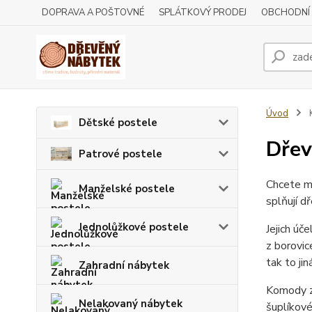
DOPRAVA A POŠTOVNÉ
SPLÁTKOVÝ PRODEJ
OBCHODNÍ
Úvod
Dětské postele
Dřev
Patrové postele
Chcete mí
Manželské postele
splňují d
Jednolůžkové postele
Jejich úč
z borovic
tak to ji
Zahradní nábytek
Komody z 
Nelakovaný nábytek
šuplíkové