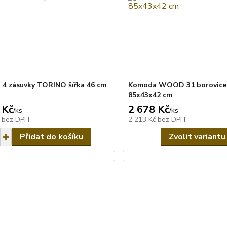
4 zásuvky TORINO šířka 46 cm
Komoda WOOD 31 borovice
85x43x42 cm
 Kč
2 678 Kč
/
ks
/
ks
č
bez DPH
2 213 Kč
bez DPH
Přidat do košíku
Zvolit variantu