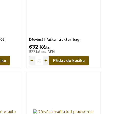
106
Dřevěná hřačka -traktor-bagr
632 Kč
/
ks
522 Kč
bez DPH
šíku
Přidat do košíku