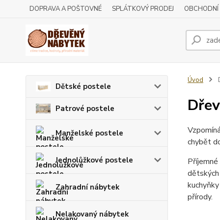
DOPRAVA A POŠTOVNÉ
SPLÁTKOVÝ PRODEJ
OBCHODNÍ
Úvod
D
Dětské postele
Dřev
Patrové postele
Vzpomíná
Manželské postele
chybět do
Jednolůžkové postele
Příjemné 
dětských 
kuchyňky 
Zahradní nábytek
přírody.
Nelakovaný nábytek