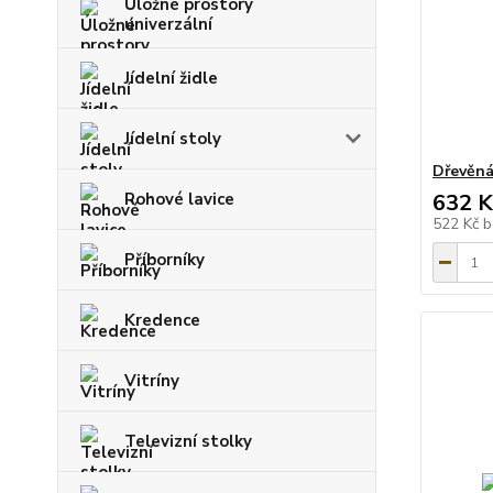
Úložné prostory
univerzální
Jídelní židle
Jídelní stoly
Dřevěná
Rohové lavice
632 K
522 Kč
b
Příborníky
Kredence
Vitríny
Televizní stolky