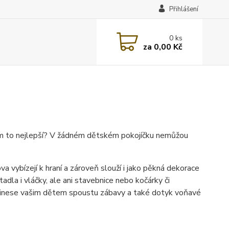
Přihlášení
0
ks
za
0,00 Kč
om to nejlepší? V žádném dětském pokojíčku nemůžou
va vybízejí k hraní a zároveň slouží i jako pěkná dekorace
tadla i vláčky, ale ani stavebnice nebo kočárky či
 přinese vašim dětem spoustu zábavy a také dotyk voňavé