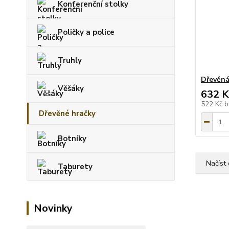
Konferenční stolky
Poličky a police
Truhly
Dřevěná
Věšáky
632 K
522 Kč
b
Dřevěné hračky
Botníky
Načíst 
Taburety
Novinky