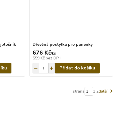
jplošník
Dřevěná postýlka pro panenky
676 Kč
/
ks
559 Kč
bez DPH
šíku
Přidat do košíku
strana
z 2
další