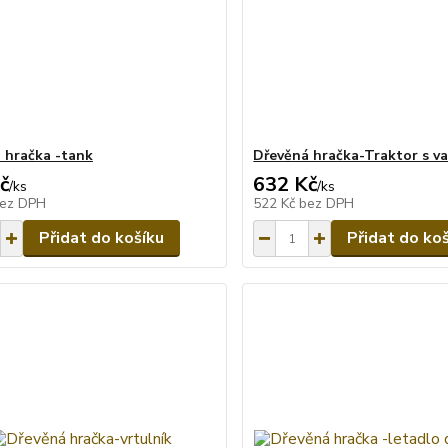
 hračka -tank
Dřevěná hračka-Traktor s v
č
632 Kč
/
ks
/
ks
ez DPH
522 Kč
bez DPH
Přidat do košíku
Přidat do ko