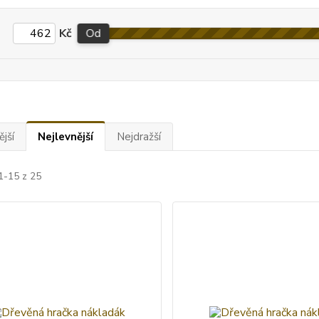
Kč
Od
jší
Nejlevnější
Nejdražší
1-15 z 25