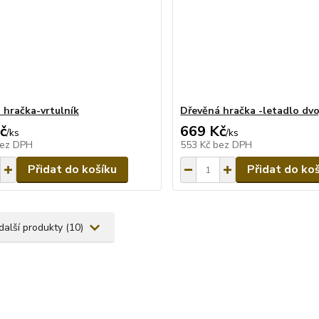
 hračka-vrtulník
Dřevěná hračka -letadlo dvo
č
669 Kč
/
ks
/
ks
ez DPH
553 Kč
bez DPH
Přidat do košíku
Přidat do ko
další produkty (10)