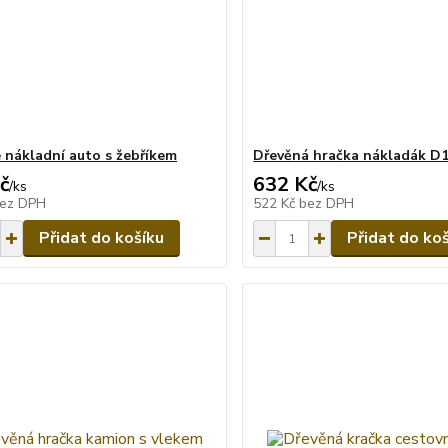
 nákladní auto s žebříkem
Dřevěná hračka nákladák D
č
632 Kč
/
ks
/
ks
ez DPH
522 Kč
bez DPH
Přidat do košíku
Přidat do ko