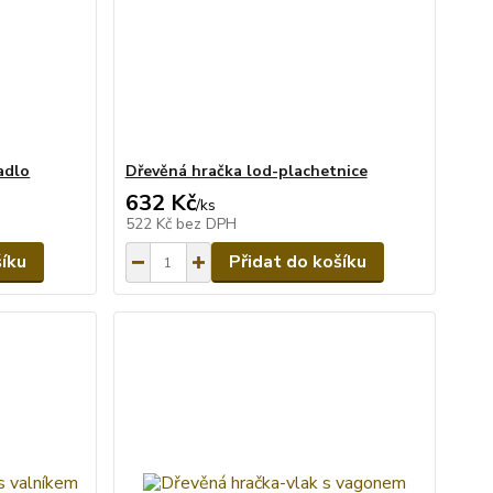
adlo
Dřevěná hračka lod-plachetnice
632 Kč
/
ks
522 Kč
bez DPH
šíku
Přidat do košíku