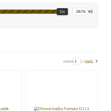
Do
Kč
strana
z 2
další