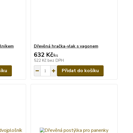
alníkem
Dřevěná hračka-vlak s vagonem
632 Kč
/
ks
522 Kč
bez DPH
šíku
Přidat do košíku