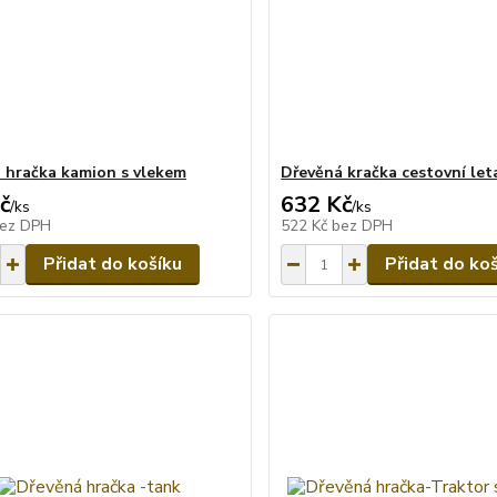
 hračka kamion s vlekem
Dřevěná kračka cestovní let
č
632 Kč
/
ks
/
ks
ez DPH
522 Kč
bez DPH
Přidat do košíku
Přidat do ko