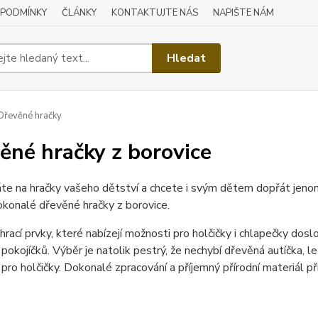
 PODMÍNKY
ČLÁNKY
KONTAKTUJTE NÁS
NAPIŠTE NÁM
Hledat
řevěné hračky
ěné hračky z borovice
te na hračky vašeho dětství a chcete i svým dětem dopřát jen
konalé dřevěné hračky z borovice.
hrací prvky, které nabízejí možnosti pro holčičky i chlapečky doslo
pokojíčků. Výběr je natolik pestrý, že nechybí dřevěná autíčka, le
pro holčičky. Dokonalé zpracování a příjemný přírodní materiál