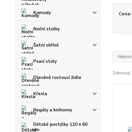
Komody
Cena:
Noční stolky
Šatní skříně
Nejnově
Psací stoly
Zobrazuji 
Dřevěné rostoucí židle
Křesla
Regály a knihovny
Dětské postýlky 120 x 60
cm