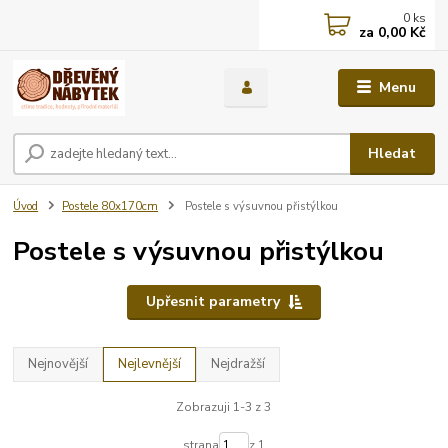
0
ks
za
0,00 Kč
Menu
Hledat
Úvod
Postele 80x170cm
Postele s výsuvnou přistýlkou
Postele s výsuvnou přistýlkou
Upřesnit parametry
Nejnovější
Nejlevnější
Nejdražší
Zobrazuji 1-3 z 3
strana
z 1