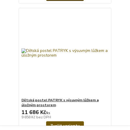
Dětská postel PATRYK s výsuvným lůžkem a
úložným prostorem
11 686 Kč
/
ks
9 658 Kč
bez DPH
Zvolit variantu