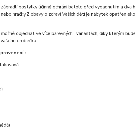
zábradlí postýlky účinně ochrání batole před vypadnutím a dva 
 nebo hračky.
Z obavy o zdraví Vašich dětí je nábytek opatřen e
 možné objednat ve více barevných variantách, díky kterým bude 
 vašeho drobečka.
provedení :
í lakovaná
b)
hnědá)