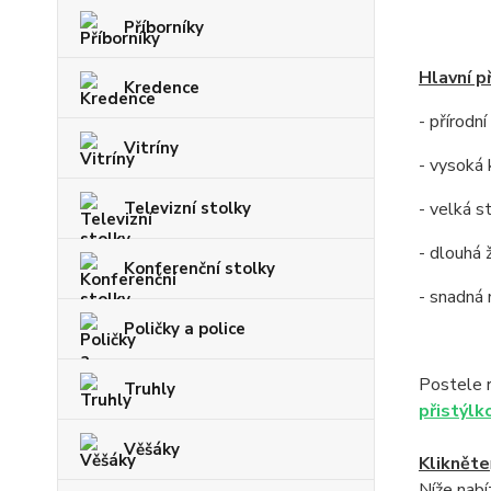
Příborníky
Hlavní p
Kredence
- přírodn
Vitríny
- vysoká 
Televizní stolky
- velká s
- dlouhá 
Konferenční stolky
- snadná
Poličky a police
Postele 
Truhly
přistýlk
Věšáky
Klikněte
Níže nab