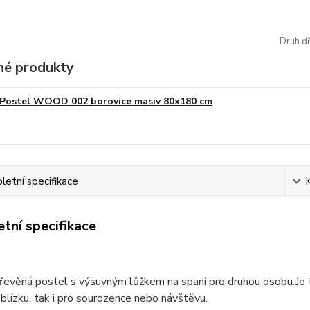
Druh dř
é produkty
Postel WOOD 002 borovice masiv 80x180 cm
etní specifikace
tní specifikace
dřevěná postel s výsuvným lůžkem na spaní pro druhou osobu.
Je 
lízku, tak i pro sourozence nebo návštěvu.