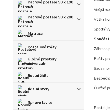
Patrové postele 90 x 190
cm
Vnější ro
Patrové postele 90 x 200
Výška hor
cm
Spodní vý
Matrace
Součástí
Postelové rošty
Zábrana p
Rošty pr
Úložné prostory
univerzální
Sada mon
Jídelní židle
Bezpečno
Úložné pr
Jídelní stoly
Rohové lavice
Postel j