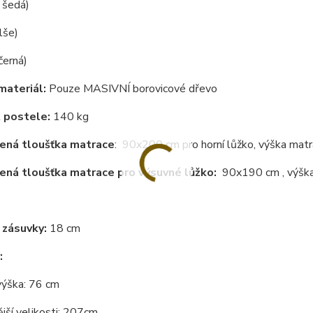
( šedá)
lše)
černá)
materiál:
Pouze MASIVNÍ borovicové dřevo
 postele:
140 kg
ená tloušťka matrace
: 90x200 cm pro horní lůžko, výška mat
ná tloušťka matrace pro výsuvné lůžko:
90x190 cm , výška
 zásuvky:
18 cm
:
výška: 76 cm
jší velikosti: 207cm