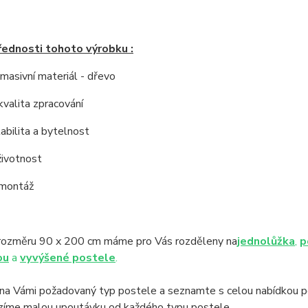
řednosti tohoto výrobku :
í masivní materiál - dřevo
kvalita zpracování
tabilita a bytelnost
životnost
 montáž
rozměru 90 x 200 cm máme pro Vás rozděleny na
jednolůžka
,
p
ou
a
vyvýšené postele
.
na Vámi požadovaný typ postele a seznamte s celou nabídkou po
ízíme malou upoutávku od každého typu postele .