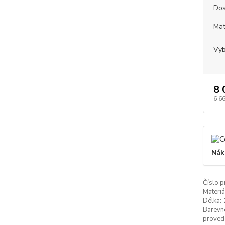
Dos
Mat
Vyb
8 
6 6
Nák
Číslo p
Materiá
Délka:
Barevn
proved