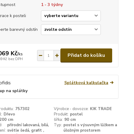
tupnost
1 - 3 týdny
race k posteli
erte barevný odstín
069 Kč
/
ks
Přidat do košíku
69 Kč
bez DPH
Splátková kalkulačka
up na splátky
roduktu:
757302
Výrobce - dovozce:
KIK TRADE
l:
Dřevo
Produkt:
postel
200 cm
šířka:
90 cm
é
přírodní lakovaná, bílá,
Typ:
postel s výsuvným lůžkem a
ení:
světle šedá, grafit ,
úložným prostorem