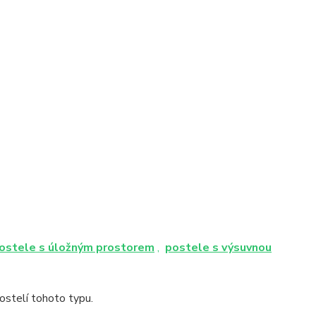
ostele s úložným prostorem
,
postele s výsuvnou
stelí tohoto typu.