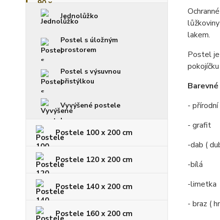
Ochranné 
Jednolůžko
lůžkoviny
lakem.
Postel s úložným
prostorem
Postel je
pokojíčku
Postel s výsuvnou
přistýlkou
Barevné 
- přírodn
Vyvýšené postele
- grafit
Postele 100 x 200 cm
-dab ( du
Postele 120 x 200 cm
-bílá
-limetka
Postele 140 x 200 cm
- braz ( 
Postele 160 x 200 cm