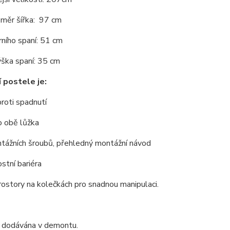
změr šířka: 97 cm
ního spaní: 51 cm
ška spaní: 35 cm
 postele je:
roti spadnutí
o obě lůžka
tážních šroubů,
p
řehledný montážní návod
stní bariéra
ostory na kolečkách pro snadnou manipulaci.
e dodávána v demontu.