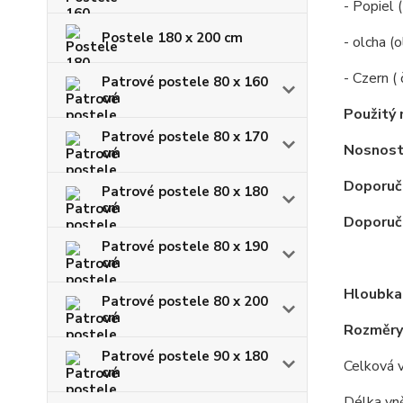
- Popiel 
Postele 180 x 200 cm
- olcha (o
- Czern ( 
Patrové postele 80 x 160
cm
Použitý 
Patrové postele 80 x 170
Nosnost
cm
Doporuč
Patrové postele 80 x 180
cm
Doporuče
Patrové postele 80 x 190
cm
Hloubka
Patrové postele 80 x 200
cm
Rozměry
Patrové postele 90 x 180
Celková 
cm
Délka vně