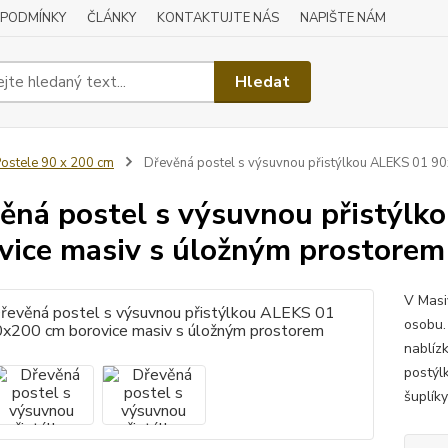
 PODMÍNKY
ČLÁNKY
KONTAKTUJTE NÁS
NAPIŠTE NÁM
Hledat
ostele 90 x 200 cm
Dřevěná postel s výsuvnou přistýlkou ALEKS 01 9
ěná postel s výsuvnou přistýl
vice masiv s úložným prostorem
V Masi
osobu. 
nablíz
postýl
šuplík