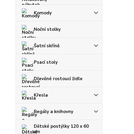
Komody
Noční stolky
Šatní skříně
Psací stoly
Dřevěné rostoucí židle
Křesla
Regály a knihovny
Dětské postýlky 120 x 60
cm