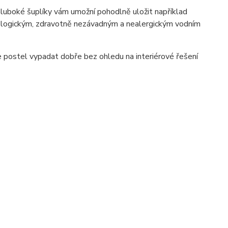
hluboké šuplíky vám umožní pohodlně uložit například
kologickým, zdravotně nezávadným a nealergickým vodním
postel vypadat dobře bez ohledu na interiérové ​​řešení