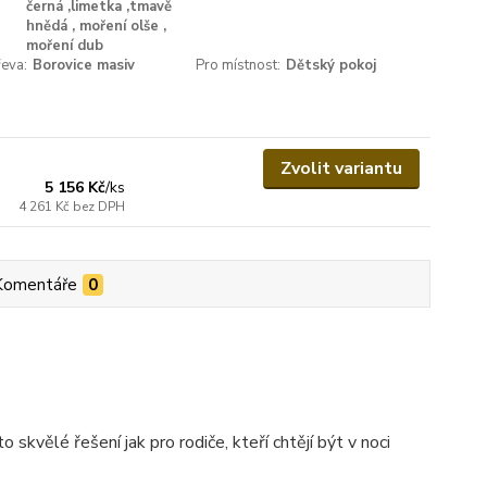
černá ,limetka ,tmavě
hnědá , moření olše ,
moření dub
eva:
Borovice masiv
Pro místnost:
Dětský pokoj
Zvolit variantu
5 156 Kč
/
ks
4 261 Kč
bez DPH
Komentáře
0
to skvělé řešení jak pro rodiče, kteří chtějí být v noci