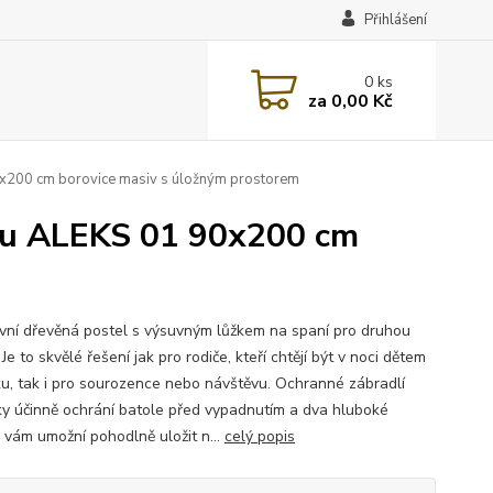
Přihlášení
0
ks
za
0,00 Kč
0x200 cm borovice masiv s úložným prostorem
kou ALEKS 01 90x200 cm
vní dřevěná postel s výsuvným lůžkem na spaní pro druhou
Je to skvělé řešení jak pro rodiče, kteří chtějí být v noci dětem
ku, tak i pro sourozence nebo návštěvu. Ochranné zábradlí
ky účinně ochrání batole před vypadnutím a dva hluboké
y vám umožní pohodlně uložit n...
celý popis