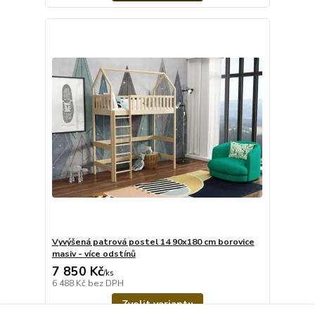
Vyvýšená patrová postel 14 90x180 cm borovice
masiv - více odstínů
7 850 Kč
/
ks
6 488 Kč
bez DPH
Zvolit variantu