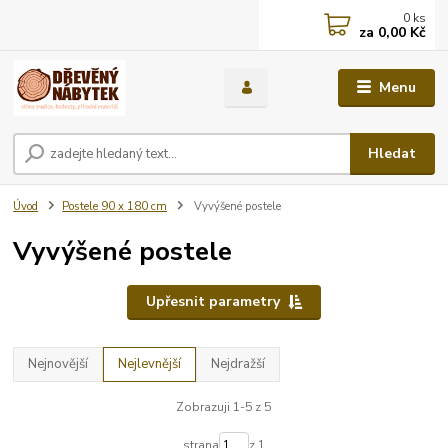
0
ks
za
0,00 Kč
Menu
Hledat
Úvod
Postele 90 x 180 cm
Vyvýšené postele
Vyvýšené postele
Upřesnit parametry
Nejnovější
Nejlevnější
Nejdražší
Zobrazuji 1-5 z 5
strana
z 1