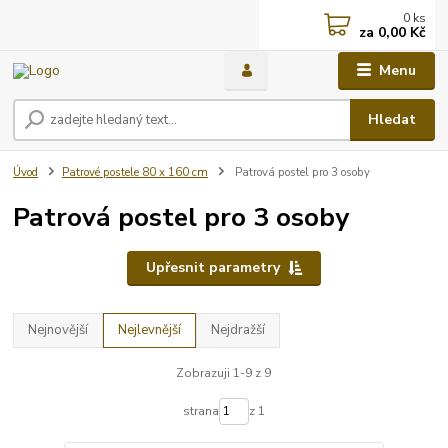
0
ks
za
0,00 Kč
Menu
Hledat
Úvod
Patrové postele 80 x 160 cm
Patrová postel pro 3 osoby
Patrová postel pro 3 osoby
Upřesnit parametry
Nejnovější
Nejlevnější
Nejdražší
Zobrazuji 1-9 z 9
strana
z 1