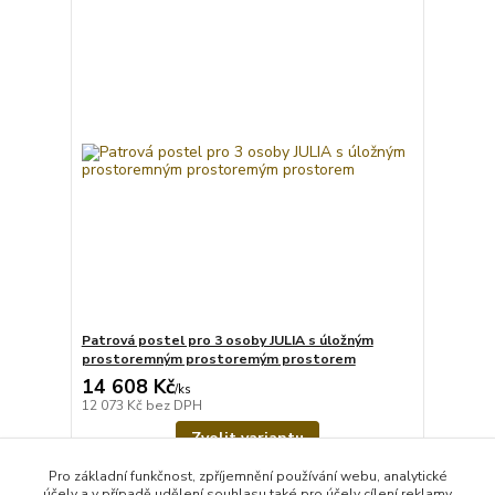
Patrová postel pro 3 osoby JULIA s úložným
prostoremným prostoremým prostorem
14 608 Kč
/
ks
12 073 Kč
bez DPH
Zvolit variantu
Pro základní funkčnost, zpříjemnění používání webu, analytické
účely a v případě udělení souhlasu také pro účely cílení reklamy