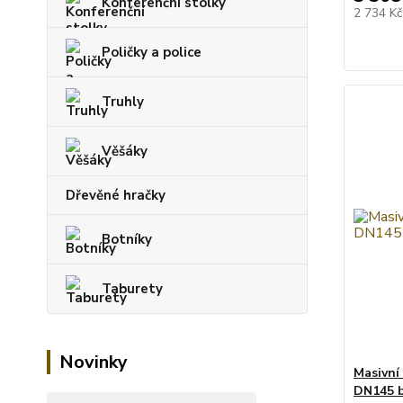
Konferenční stolky
2 734 K
Poličky a police
Truhly
Věšáky
Dřevěné hračky
Botníky
Taburety
Novinky
Masivní
DN145 b