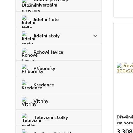
univerzální
Jídelní židle
Jídelní stoly
Rohové lavice
Příborníky
Kredence
Vitríny
Dřevěná
Televizní stolky
cm boro
3 308