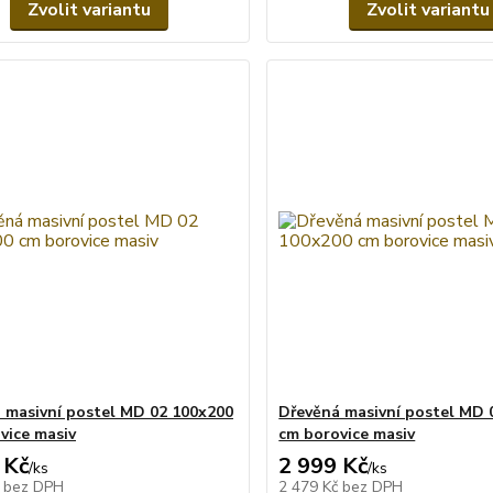
Zvolit variantu
Zvolit variantu
 masivní postel MD 02 100x200
Dřevěná masivní postel MD 
vice masiv
cm borovice masiv
 Kč
2 999 Kč
/
ks
/
ks
č
bez DPH
2 479 Kč
bez DPH