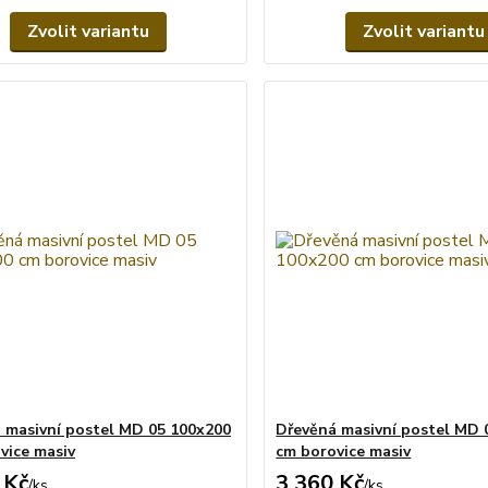
Zvolit variantu
Zvolit variantu
 masivní postel MD 05 100x200
Dřevěná masivní postel MD 
vice masiv
cm borovice masiv
 Kč
3 360 Kč
/
ks
/
ks