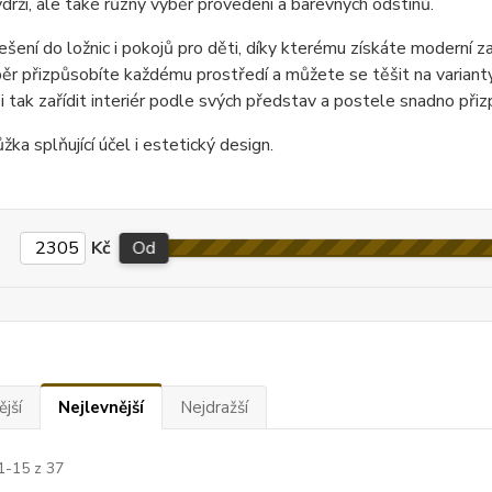
drží, ale také různý výběr provedení a barevných odstínů.
šení do ložnic i pokojů pro děti, díky kterému získáte moderní za
ěr přizpůsobíte každému prostředí a můžete se těšit na varianty 
 tak zařídit interiér podle svých představ a postele snadno přiz
ůžka splňující účel i estetický design.
Kč
Od
jší
Nejlevnější
Nejdražší
1-15 z 37