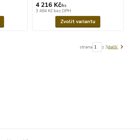
4 216 Kč
/
ks
3 484 Kč
bez DPH
Zvolit variantu
strana
z 3
další