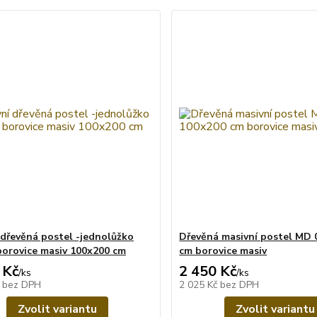
 dřevěná postel -jednolůžko
Dřevěná masivní postel MD 
orovice masiv 100x200 cm
cm borovice masiv
 Kč
2 450 Kč
/
ks
/
ks
č
bez DPH
2 025 Kč
bez DPH
Zvolit variantu
Zvolit variantu