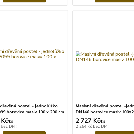
 dřevěná postel - jednolůžko
Masivní dřevěná postel -jed
99 borovice masiv 100 x 200 cm
DN146 borovice masiv 100x
 Kč
2 727 Kč
/
ks
/
ks
č
bez DPH
2 254 Kč
bez DPH