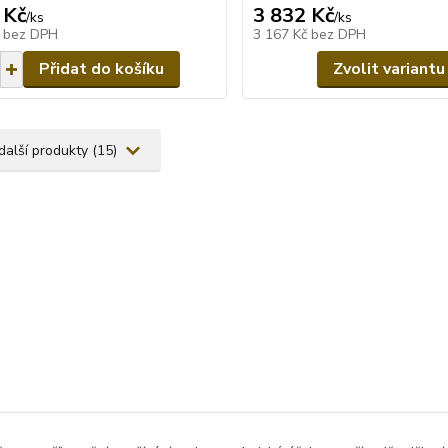
 Kč
3 832 Kč
/
ks
/
ks
č
bez DPH
3 167 Kč
bez DPH
Přidat do košíku
Zvolit variantu
další produkty (15)