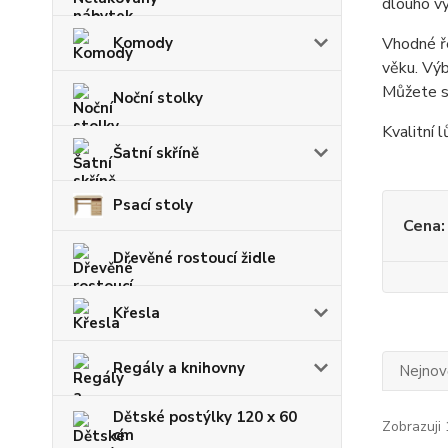
dlouho vy
Komody
Vhodné ře
věku. Výb
Můžete si
Noční stolky
Kvalitní l
Šatní skříně
Psací stoly
Cena:
Dřevěné rostoucí židle
Křesla
Regály a knihovny
Nejnově
Dětské postýlky 120 x 60
Zobrazuji 
cm