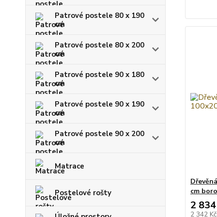
Patrové postele 80 x 190
cm
Patrové postele 80 x 200
cm
Patrové postele 90 x 180
cm
Patrové postele 90 x 190
cm
Patrové postele 90 x 200
cm
Matrace
Dřevěná
cm boro
Postelové rošty
2 834
2 342 K
Úložné prostory