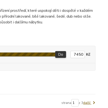
řízení prostředí, které uspokojí děti i dospělé v každém
přírodní lakované, bílé lakované, šedé, dub nebo olše.
působit i dalšímu nábytku.
Do
Kč
strana
z 3
další