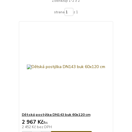
Zobrazuji 1-2 z 2
strana
z 1
Dětská postýlka DN143 buk 60x120 cm
2 967 Kč
/
ks
2 452 Kč
bez DPH