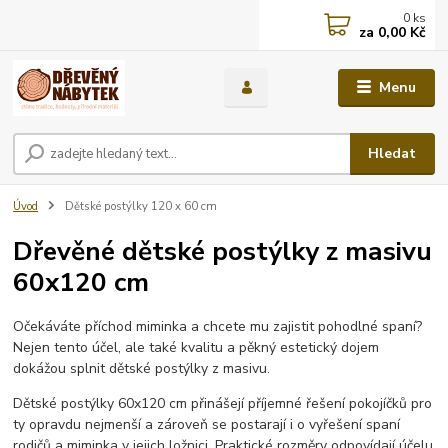
0
ks
za
0,00 Kč
Menu
Hledat
Úvod
Dětské postýlky 120 x 60 cm
Dřevěné dětské postýlky z masivu
60x120 cm
Očekáváte příchod miminka a chcete mu zajistit pohodlné spaní?
Nejen tento účel, ale také kvalitu a pěkný estetický dojem
dokážou splnit dětské postýlky z masivu.
Dětské postýlky 60x120 cm přinášejí příjemné řešení pokojíčků pro
ty opravdu nejmenší a zároveň se postarají i o vyřešení spaní
rodičů a miminka v jejich ložnici. Praktické rozměry odpovídají účelu