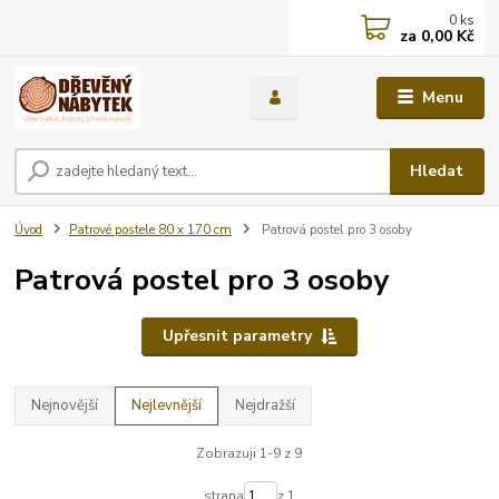
0
ks
za
0,00 Kč
Menu
Hledat
Úvod
Patrové postele 80 x 170 cm
Patrová postel pro 3 osoby
Patrová postel pro 3 osoby
Upřesnit parametry
Nejnovější
Nejlevnější
Nejdražší
Zobrazuji 1-9 z 9
strana
z 1