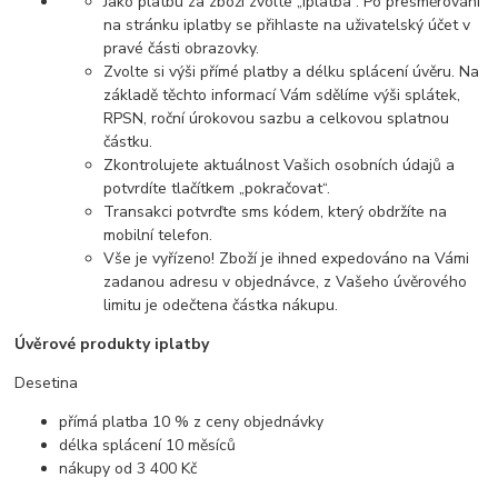
Jako platbu za zboží zvolte „iplatba“. Po přesměrování
na stránku iplatby se přihlaste na uživatelský účet v
pravé části obrazovky.
Zvolte si výši přímé platby a délku splácení úvěru. Na
základě těchto informací Vám sdělíme výši splátek,
RPSN, roční úrokovou sazbu a celkovou splatnou
částku.
Zkontrolujete aktuálnost Vašich osobních údajů a
potvrdíte tlačítkem „pokračovat“.
Transakci potvrďte sms kódem, který obdržíte na
mobilní telefon.
Vše je vyřízeno! Zboží je ihned expedováno na Vámi
zadanou adresu v objednávce, z Vašeho úvěrového
limitu je odečtena částka nákupu.
Úvěrové produkty iplatby
Desetina
přímá platba 10 % z ceny objednávky
délka splácení 10 měsíců
nákupy od 3 400 Kč