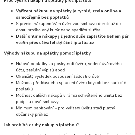
Proč využít nákup na splátky přes iplatbu?
Vyřízení nákupu na splátky je rychlé, zcela online a
samozřejmě bez poplatků
S prvním nákupem Vám úvěrovou smlouvu doručí až do
domu proškolený kurýr nebo spediční služba.
Další online nákupy již jednoduše zaplatíte během pár
vteřin přes uživatelský účet iplatba.cz
Výhody nákupu na splátky pomocí iplatby
Nulové poplatky za poskytnutí úvěru, vedení úvěrového
účtu, zasílání výpisů apod
Okamžitý výsledek posouzení žádosti o úvěr
Možnost předčasného splacení úvěru kdykoli bez sankcí či
poplatků
Možnost dalších nákupů v rámci schváleného limitu bez
podpisu nové smlouvy
Minimum papírování – pro vyřízení úvěru stačí platný
občanský průkaz
Jak probíhá druhý nákup s iplatbou?