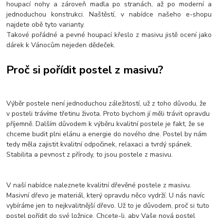
houpací nohy a zároveň madla po stranách, až po moderní a
jednoduchou konstrukci. Naštěstí, v nabídce našeho e-shopu
najdete obě tyto varianty.
Takové pořádné a pevné houpací křeslo z masivu jistě ocení jako
dárek k Vánocům nejeden dědeček.
Proč si pořídit postel z masivu?
Výběr postele není jednoduchou záležitostí, už z toho důvodu, že
v posteli trávíme třetinu života. Proto bychom jí měli trávit opravdu
příjemně. Dalším důvodem k výběru kvalitní postele je fakt, že se
chceme budit plni elánu a energie do nového dne. Postel by nám
tedy měla zajistit kvalitní odpočinek, relaxaci a tvrdý spánek.
Stabilita a pevnost z přírody, to jsou postele z masivu.
V naší nabídce naleznete kvalitní dřevěné postele z masivu.
Masivní dřevo je materiál, který opravdu něco vydrží. U nás navíc
vybíráme jen to nejkvalitnější dřevo. Už to je důvodem, proč si tuto
postel pořídit do své ložnice. Chcete-li, aby Vaše nová postel