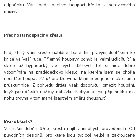
odpočinku Vám bude poctivé houpací křeslo z borovicového
masivu.
Přednosti houpacího křesla
Klid, který Vám křeslo nabídne, bude tím pravým doplňkem ke
knize ve Vaší ruce. Příjemný houpavý pohyb je velmi uklidňující a
skoro až hypnotický. Ze svých dětských let si moc dobře
vzpomínám na pradědečkovo křeslo, na kterém jsem se chtěla
neustále houpat. Ať už pradědovi na klíně nebo jenom jako sama
průzkumnice. Z pohledu dítěte však doporučuji omezit houpání,
když jsou dětské nožičky nablízku. Nebylo to nic příjemného mít
nohu zrovna v tom méně šťastném směru zhoupnutí.
Které křeslo?
V dnešní době můžete křesla najít v mnohých provedeních. Od
původních designů, pro které jsou typické velké a zakroucené