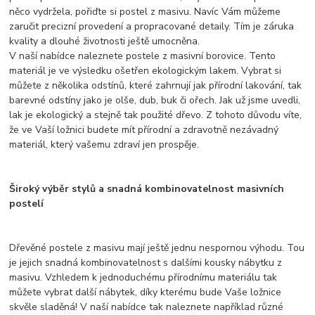
něco vydržela, pořiďte si postel z masivu. Navíc Vám můžeme
zaručit precizní provedení a propracované detaily. Tím je záruka
kvality a dlouhé životnosti ještě umocněna.
V naší nabídce naleznete postele z masivní borovice. Tento
materiál je ve výsledku ošetřen ekologickým lakem. Vybrat si
můžete z několika odstínů, které zahrnují jak přírodní lakování, tak
barevné odstíny jako je olše, dub, buk či ořech. Jak už jsme uvedli,
lak je ekologický a stejně tak použité dřevo. Z tohoto důvodu víte,
že ve Vaší ložnici budete mít přírodní a zdravotně nezávadný
materiál, který vašemu zdraví jen prospěje.
Široký výběr stylů a snadná kombinovatelnost masivních
postelí
Dřevěné postele z masivu mají ještě jednu nespornou výhodu. Tou
je jejich snadná kombinovatelnost s dalšími kousky nábytku z
masivu. Vzhledem k jednoduchému přírodnímu materiálu tak
můžete vybrat další nábytek, díky kterému bude Vaše ložnice
skvěle sladěná! V naší nabídce tak naleznete například různé