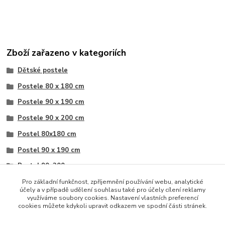
Zboží zařazeno v kategoriích
Dětské postele
Postele 80 x 180 cm
Postele 90 x 190 cm
Postele 90 x 200 cm
Postel 80x180 cm
Postel 90 x 190 cm
Postel 90x200 cm
Postele s výsuvnou přistýlkou
Pro základní funkčnost, zpříjemnění používání webu, analytické
účely a v případě udělení souhlasu také pro účely cílení reklamy
Postele s výsuvnou přistýlkou
využíváme soubory cookies. Nastavení vlastních preferencí
cookies můžete kdykoli upravit odkazem ve spodní části stránek.
Postel s výsuvnou přistýlkou