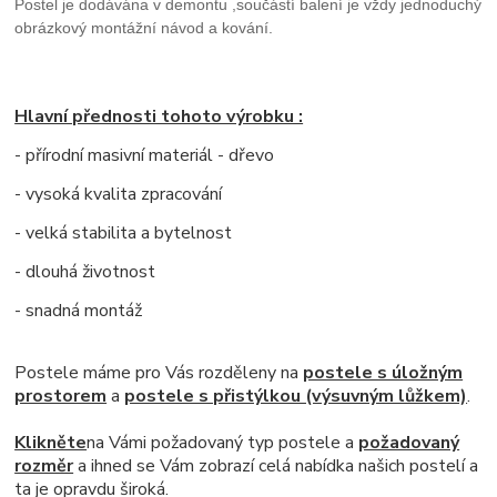
Postel je dodávána v demontu ,součástí balení je vždy jednoduchý
obrázkový montážní návod a kování.
Hlavní přednosti tohoto výrobku :
- přírodní masivní materiál - dřevo
- vysoká kvalita zpracování
- velká stabilita a bytelnost
- dlouhá životnost
- snadná montáž
Postele máme pro Vás rozděleny na
postele s úložným
prostorem
a
postele s přistýlkou (výsuvným lůžkem)
.
Klikněte
na Vámi požadovaný typ postele a
požadovaný
rozměr
a ihned se Vám zobrazí celá nabídka našich postelí a
ta
je opravdu široká
.