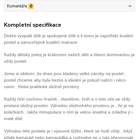
Komentáře
0
Kompletní specifikace
Dobře vyspalé dítě je spokojené dítě a k tomu je zapotřebí kvalitní
postel a samozřejmě kvalitní matrace.
Každý dětský pokoj je království našich děti a hlavní dominantou je
vždy postel.
Jsme si vědomi ,že dnes jsou kladeny velké nároky na postel ,
postel chceme aby byla hezká a ideální je pokud nabízí i něco
navíc , třeba praktické úložné porstory .
Každý řeší úschovu hraček , stavebnic, knih a o toto vše se vždy
postará úložný prostor. Výhodou úložnohého prostoru je , že je na
kolečkách , takže minupulace s ním je velice snadná a zvládne jí i
malé dítě.
Výhodou této postele je i výsuvné lůžko, které se hodí vždy , když
přijde kamarád nebo kamarádka a rozhodne se u nás přenocovat.