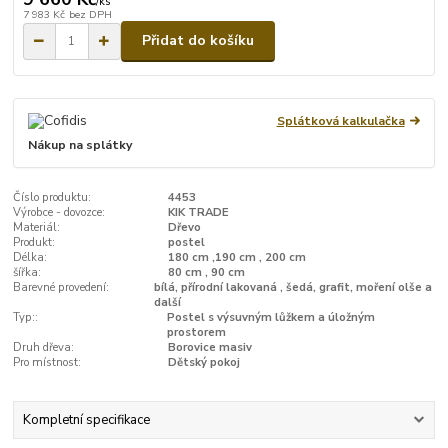
/
ks
7 983 Kč
bez DPH
Přidat do košíku
Splátková kalkulačka
Nákup na splátky
Číslo produktu:
4453
Výrobce - dovozce:
KIK TRADE
Materiál:
Dřevo
Produkt:
postel
Délka:
180 cm ,190 cm , 200 cm
šířka:
80 cm , 90 cm
Barevné provedení:
bílá, přírodní lakovaná , šedá, grafit, moření olše a
další
Typ::
Postel s výsuvným lůžkem a úložným
prostorem
Druh dřeva:
Borovice masiv
Pro místnost:
Dětský pokoj
Kompletní specifikace