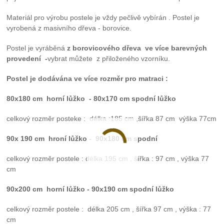
Materiál pro výrobu postele je vždy pečlivě vybírán . Postel je
vyrobená z masivního dřeva - borovice.
Postel je vyráběná
z borovicového dřeva ve více barevných
provedení -
vybrat můžete z přiloženého vzorníku.
Postel je dodávána ve více rozměr pro matraci :
80x180 cm
horní lůžko - 80x170 cm spodní lůžko
celkový rozměr posteke : délka :185 cm ,šířka 87 cm výška 77cm
90x 190 cm
hroní lůžko
- 90x180 cm spodní
celkový rozměr postele : délka 195 cm , šířka : 97 cm , výška 77
cm
90x200 cm
horní lůžko
- 90x190 cm spodní lůžko
celkový rozměr postele : délka 205 cm , šířka 97 cm , výška : 77
cm