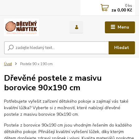
0
ks
za
0,00 Kč
Menu
Hledat
Úvod
Postele 90 x 190 cm
Dřevěné postele z masivu
borovice 90x190 cm
Potřebujete vyřešit zařízení dětského pokoje a zajímají vás také
kvalitní lůžka? Vyberte si z možností, které nabízejí dřevěné
postele z masivu borovice 90x190 cm.
Postele z borovice 90x190 cm jsou vhodným řešením do každého
dětského pokoje. Přinášejí kvalitní vyřešení lůžek, díky kterým
dětem dopřejete zdravý spánek i vývoj. Kvalita materiálů poskytne