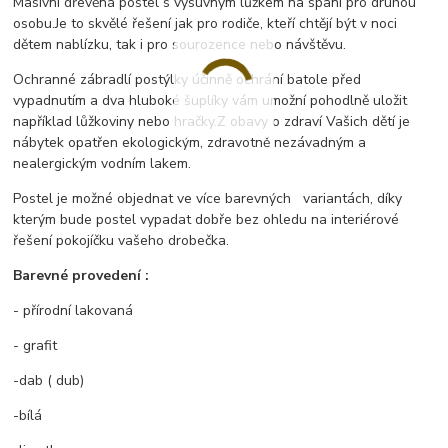
Masivní dřevěná postel s výsuvným lůžkem na spaní pro druhou
osobu.
Je to skvělé řešení jak pro rodiče, kteří chtějí být v noci
dětem nablízku, tak i pro sourozence nebo návštěvu.
Ochranné zábradlí postýlky účinně ochrání batole před
vypadnutím a dva hluboké šuplíky vám umožní pohodlně uložit
například lůžkoviny nebo hračky.
Z obavy o zdraví Vašich dětí je
nábytek opatřen ekologickým, zdravotně nezávadným a
nealergickým vodním lakem.
Postel je možné objednat ve více barevných variantách, díky
kterým bude postel vypadat dobře bez ohledu na interiérové ​​
řešení pokojíčku vašeho drobečka.
Barevné provedení :
- přírodní lakovaná
- grafit
-dab ( dub)
-bílá