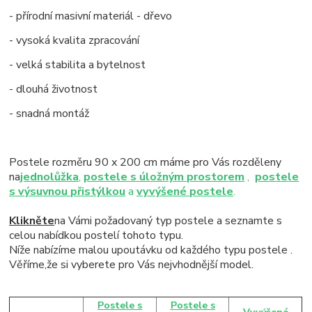
- přírodní masivní materiál - dřevo
- vysoká kvalita zpracování
- velká stabilita a bytelnost
- dlouhá životnost
- snadná montáž
Postele rozměru 90 x 200 cm máme pro Vás rozděleny
na
jednolůžka
,
postele s úložným prostorem
,
postele
s výsuvnou přistýlkou
a
vyvýšené postele
.
Klikněte
na Vámi požadovaný typ postele a seznamte s
celou nabídkou postelí tohoto typu.
Níže nabízíme malou upoutávku od každého typu postele .
Věříme,že si vyberete pro Vás nejvhodnější model.
Postele s
Postele s