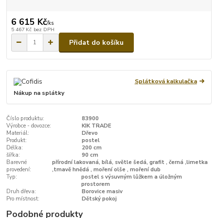
6 615 Kč
/
ks
5 467 Kč
bez DPH
Přidat do košíku
Splátková kalkulačka
Nákup na splátky
Číslo produktu:
83900
Výrobce - dovozce:
KIK TRADE
Materiál:
Dřevo
Produkt:
postel
Délka:
200 cm
šířka:
90 cm
Barevné
přírodní lakovaná, bílá, světle šedá, grafit , černá ,limetka
provedení:
,tmavě hnědá , moření olše , moření dub
Typ:
postel s výsuvným lůžkem a úložným
prostorem
Druh dřeva:
Borovice masiv
Pro místnost:
Dětský pokoj
Podobné produkty