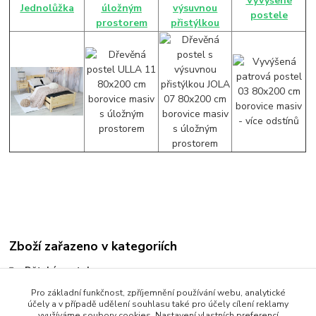
Vyvýšené
Jednolůžka
úložným
výsuvnou
postele
prostorem
přistýlkou
Zboží zařazeno v kategoriích
Dětské postele
Postele 90 x 200 cm
Pro základní funkčnost, zpříjemnění používání webu, analytické
účely a v případě udělení souhlasu také pro účely cílení reklamy
Postel 90x200 cm
využíváme soubory cookies. Nastavení vlastních preferencí