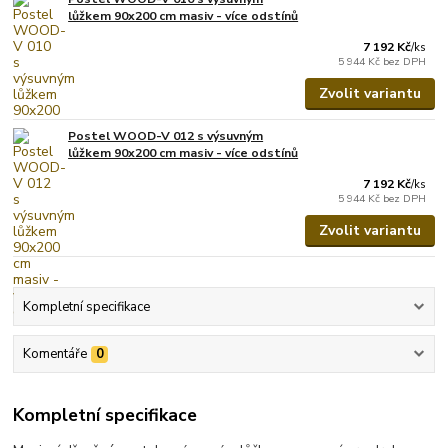
lůžkem 90x200 cm masiv - více odstínů
7 192 Kč
/
ks
5 944 Kč
bez DPH
Zvolit variantu
Postel WOOD-V 012 s výsuvným
lůžkem 90x200 cm masiv - více odstínů
7 192 Kč
/
ks
5 944 Kč
bez DPH
Zvolit variantu
Kompletní specifikace
Komentáře
0
Kompletní specifikace