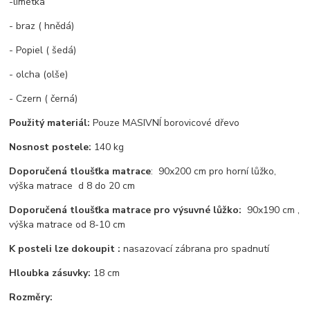
-limetka
- braz ( hnědá)
- Popiel ( šedá)
- olcha (olše)
- Czern ( černá)
Použitý materiál:
Pouze MASIVNÍ borovicové dřevo
Nosnost postele:
140 kg
Doporučená tloušťka matrace
: 90x200 cm pro horní lůžko,
výška matrace d 8 do 20 cm
Doporučená tloušťka matrace pro výsuvné lůžko:
90x190 cm ,
výška matrace od 8-10 cm
K posteli lze dokoupit :
nasazovací zábrana pro spadnutí
Hloubka zásuvky:
18 cm
Rozměry: