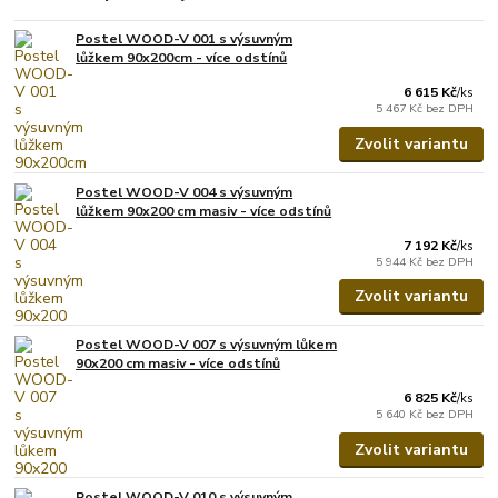
Postel WOOD-V 001 s výsuvným
lůžkem 90x200cm - více odstínů
6 615 Kč
/
ks
5 467 Kč
bez DPH
Zvolit variantu
Postel WOOD-V 004 s výsuvným
lůžkem 90x200 cm masiv - více odstínů
7 192 Kč
/
ks
5 944 Kč
bez DPH
Zvolit variantu
Postel WOOD-V 007 s výsuvným lůkem
90x200 cm masiv - více odstínů
6 825 Kč
/
ks
5 640 Kč
bez DPH
Zvolit variantu
Postel WOOD-V 010 s výsuvným