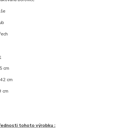
lše
ub
řech
:
65 cm
 42 cm
9 cm
řednosti tohoto výrobku :