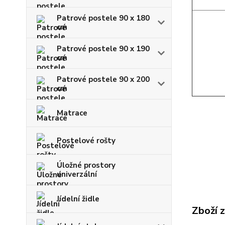
Patrové postele 90 x 180
cm
Patrové postele 90 x 190
cm
Patrové postele 90 x 200
cm
Matrace
Postelové rošty
Úložné prostory
univerzální
Jídelní židle
Zboží 