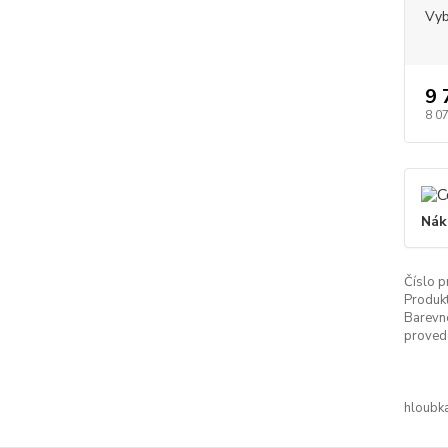
Vyb
9 
8 0
Nák
Číslo p
Produkt
Barevn
proved
hloubka