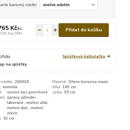
erte barevný odstín
765 Kč
/
ks
Přidat do košíku
70 Kč
bez DPH
Splátková kalkulačka
up na splátky
roduktu:
260018
Materiál:
Dřevo-borovice masiv
:
komoda
šířka:
165 cm
é
surové bez povrchové
výška:
59 cm
ení:
úpravy, přírodní
lakovaná , moření olše,
moření dub , moření
ořech
:
42 cm