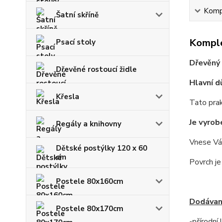
Kompl
Šatní skříně
Komple
Psací stoly
Dřevěný 
Dřevěné rostoucí židle
Hlavní d
Křesla
Tato prak
Je vyrob
Regály a knihovny
Vnese Vám
Dětské postýlky 120 x 60
cm
Povrch j
Postele 80x160cm
Dodávan
Postele 80x170cm
-přírodní