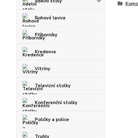
Jídelní stoly
Komo
Rohové lavice
Příborníky
Kredence
Vitríny
Televizní stolky
Konferenční stolky
Poličky a police
Truhly