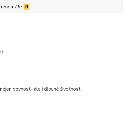
Komentáře
0
í.
jen pevnosti, ale i dlouhé životnosti.