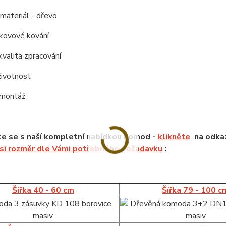
í materiál - dřevo
í kovové kování
kvalita zpracování
životnost
 montáž
e se s naší kompletní nabídkou komod -
klikněte
na odkaz
 si rozměr dle Vámi potřebného požadavku
:
Šířka 40 - 60 cm
Šířka 79 - 100 c