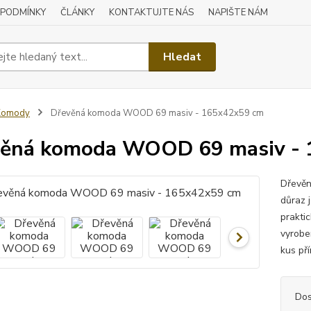
 PODMÍNKY
ČLÁNKY
KONTAKTUJTE NÁS
NAPIŠTE NÁM
Hledat
Komody
Dřevěná komoda WOOD 69 masiv - 165x42x59 cm
věná komoda WOOD 69 masiv -
Dřevěn
důraz 
prakti
vyrobe
kus př
Dos