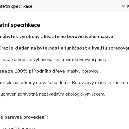
etní specifikace
tní specifikace
nábytek vyrobený z kvalitního borovicového masivu .
ůraz je kladen na bytelnost a funkčnost a kvalitu zpracován
tická komoda je vybavena kvalitními kovovými panty .
ena ze 100% přírodního dřeva
, masivu borovice.
 tak kus přírody do Vašeho domu. Borovicový masiv je zárukou ne
e upraven zdravotně nezávadným ekologickým lakem.
é barevné provedení :
 lakovaná borovice