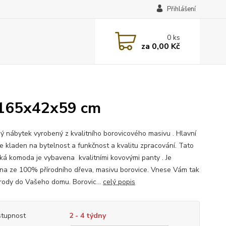
Přihlášení
0
ks
za
0,00 Kč
 165x42x59 cm
ý nábytek vyrobený z kvalitního borovicového masivu . Hlavní
je kladen na bytelnost a funkčnost a kvalitu zpracování. Tato
cká komoda je vybavena kvalitními kovovými panty . Je
na ze 100% přírodního dřeva, masivu borovice. Vnese Vám tak
írody do Vašeho domu. Borovic...
celý popis
tupnost
2 - 4 týdny