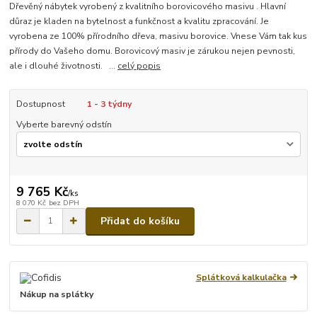
Dřevěný nábytek vyrobený z kvalitního borovicového masivu . Hlavní
důraz je kladen na bytelnost a funkčnost a kvalitu zpracování. Je
vyrobena ze 100% přírodního dřeva, masivu borovice. Vnese Vám tak kus
přírody do Vašeho domu. Borovicový masiv je zárukou nejen pevnosti,
ale i dlouhé životnosti. ...
celý popis
Dostupnost
1 - 3 týdny
Vyberte barevný odstín
9 765 Kč
/
ks
8 070 Kč
bez DPH
Přidat do košíku
Splátková kalkulačka
Nákup na splátky