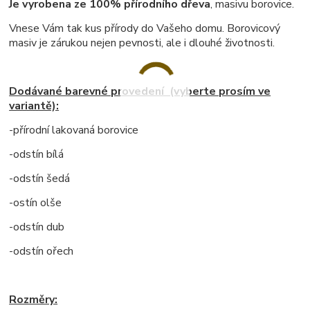
Je vyrobena ze 100% přírodního dřeva
, masivu borovice.
Vnese Vám tak kus přírody do Vašeho domu. Borovicový
masiv je zárukou nejen pevnosti, ale i dlouhé životnosti.
Dodávané barevné provedení (vyberte prosím ve
variantě):
-přírodní lakovaná borovice
-odstín bílá
-odstín šedá
-ostín olše
-odstín dub
-odstín ořech
Rozměry: