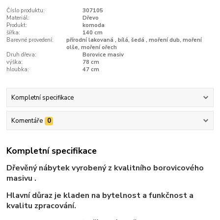
Číslo produktu:
307105
Materiál:
Dřevo
Produkt:
komoda
šířka:
140 cm
Barevné provedení:
přírodní lakovaná , bílá, šedá , moření dub, moření
olše, moření ořech
Druh dřeva:
Borovice masiv
výška:
78 cm
hloubka:
47 cm
Kompletní specifikace
Komentáře
0
Kompletní specifikace
Dřevěný nábytek vyrobený z kvalitního borovicového
masivu .
Hlavní důraz je kladen na bytelnost a funkčnost a
kvalitu zpracování.