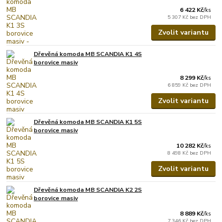
6 422 Kč
/
ks
5 307 Kč
bez DPH
Zvolit variantu
Dřevěná komoda MB SCANDIA K1 4S
borovice masiv
8 299 Kč
/
ks
6 859 Kč
bez DPH
Zvolit variantu
Dřevěná komoda MB SCANDIA K1 5S
borovice masiv
10 282 Kč
/
ks
8 498 Kč
bez DPH
Zvolit variantu
Dřevěná komoda MB SCANDIA K2 2S
borovice masiv
8 889 Kč
/
ks
7 346 Kč
bez DPH