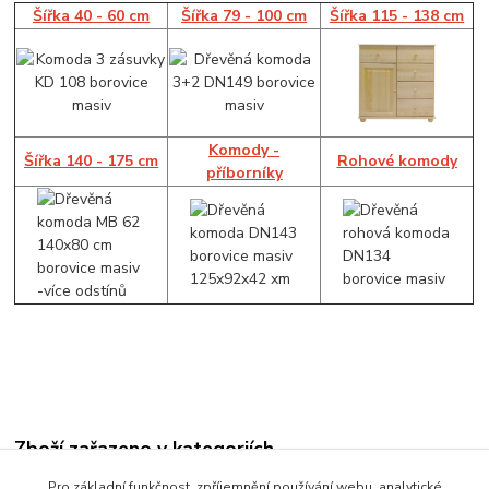
Šířka 40 - 60 cm
Šířka 79 - 100 cm
Šířka 115 - 138 cm
Komody -
Šířka 140 - 175 cm
Rohové komody
příborníky
Zboží zařazeno v kategoriích
Komody
Pro základní funkčnost, zpříjemnění používání webu, analytické