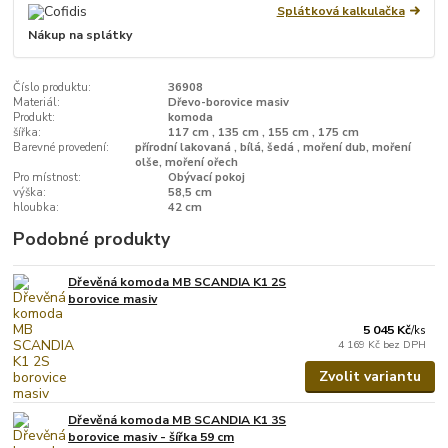
Splátková kalkulačka
Nákup na splátky
Číslo produktu:
36908
Materiál:
Dřevo-borovice masiv
Produkt:
komoda
šířka:
117 cm , 135 cm , 155 cm , 175 cm
Barevné provedení:
přírodní lakovaná , bílá, šedá , moření dub, moření
olše, moření ořech
Pro místnost:
Obývací pokoj
výška:
58,5 cm
hloubka:
42 cm
Podobné produkty
Dřevěná komoda MB SCANDIA K1 2S
borovice masiv
5 045 Kč
/
ks
4 169 Kč
bez DPH
Zvolit variantu
Dřevěná komoda MB SCANDIA K1 3S
borovice masiv - šířka 59 cm