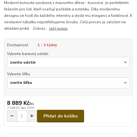
Moderní komoda vyrobená z masivního dřeva - borovice je perfektním
řešením pro lidi, kteří oceňují pořádek a estetiku. Díky modernímu
designu se hodí do každého interiéru a dodá mu eleganci a funkčnost. K
sestavení nábytku nepotřebujeme šrouby .Celý proces je založen na
vkládání prvků. Zobraz...
celý popis
Dostupnost
1 - 3 týdny
Vyberte barevný odstín
Vyberte šířku
8 889 Kč
/
ks
7 346 Kč
bez DPH
Přidat do košíku