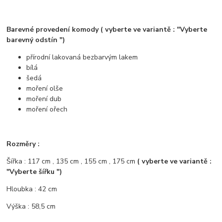
Barevné provedení komody ( vyberte ve variantě : "Vyberte
barevný odstín ")
přírodní lakovaná bezbarvým lakem
bílá
šedá
moření olše
moření dub
moření ořech
Rozměry :
Šířka : 117 cm , 135 cm , 155 cm , 175 cm
( vyberte ve variantě :
"Vyberte šířku ")
Hloubka : 42 cm
Výška : 58,5 cm