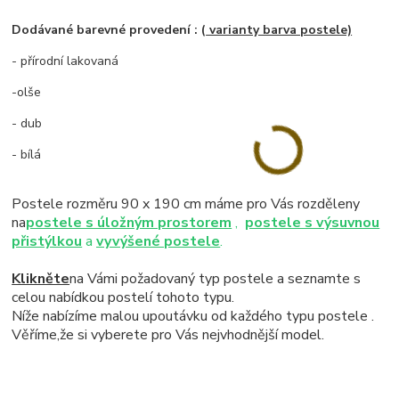
Dodávané barevné provedení : (
varianty barva postele)
- přírodní lakovaná
-olše
- dub
- bílá
Postele rozměru 90 x 190 cm máme pro Vás rozděleny
na
postele s úložným prostorem
,
postele s výsuvnou
přistýlkou
a
vyvýšené postele
.
Klikněte
na Vámi požadovaný typ postele a seznamte s
celou nabídkou postelí tohoto typu.
Níže nabízíme malou upoutávku od každého typu postele .
Věříme,že si vyberete pro Vás nejvhodnější model.