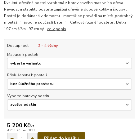
Kvalitní dřevěná postel vyrobená z borovicového masivního dřeva .
Pevnost a stabilitu postele zajištují dřevěné dubové kolíky a šrouby .
Postel je dodánaná v demontu - montáž se provádí na místě ,podrobný
montážní návod je součástí balení . Celkový rozměr postele : Délka :
197 cm šířka : 97 cm vý...
celý popis
Dostupnost
2 - 4 týdny
Matrace k posteli
Příslušenství k posteli
Vyberte barevný odstín
5 200 Kč
/
ks
4 298 Kč
bez DPH
Přidat do košíku