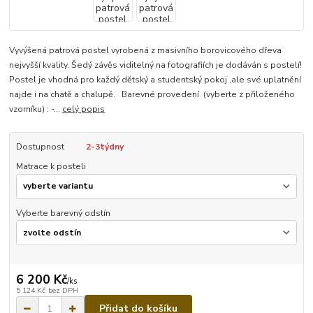
Vyvýšená patrová postel vyrobená z masivního borovicového dřeva
nejvyšší kvality. Šedý závěs viditelný na fotografiích je dodáván s postelí!
Postel je vhodná pro každý dětský a studentský pokoj ,ale své uplatnění
najde i na chatě a chalupě. Barevné provedení (vyberte z přiloženého
vzorníku) : -...
celý popis
Dostupnost
2-3týdny
Matrace k posteli
Vyberte barevný odstín
6 200 Kč
/
ks
5 124 Kč
bez DPH
Přidat do košíku