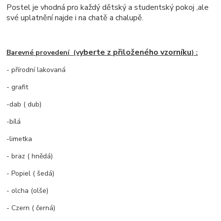
Postel je vhodná pro každý dětský a studentský pokoj ,ale
své uplatnění najde i na chatě a chalupě.
yberte z přiloženého vzorníku
Barevné provedení (v
) :
- přírodní lakovaná
- grafit
-dab ( dub)
-bílá
-limetka
- braz ( hnědá)
- Popiel ( šedá)
- olcha (olše)
- Czern ( černá)