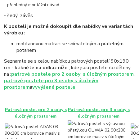
- přehledný montážní návod
- šedý závěs
K posteli je možné dokoupit dle nabídky ve variantách
výrobku :
molitanovou matraci se snímatelným a pratelným
potahem
Seznamte se s celou nabídkou patrových postelí 90x190
cm -
klikněte na odkaz níže
, kde jsou postele rozděleny
na :
patrové postele pro 2 osoby s úložným prostorem
,
patrové postele pro 3 osoby s úložným
prostorem
a
vyvýšené postele
Patrová postel pro 2 osoby s
Patrová postel pro 3 osoby s
úložným prostorem
úložným prostorem