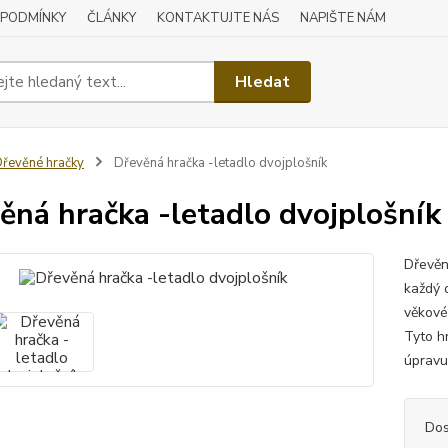
 PODMÍNKY
ČLÁNKY
KONTAKTUJTE NÁS
NAPIŠTE NÁM
Hledat
řevěné hračky
Dřevěná hračka -letadlo dvojplošník
ěná hračka -letadlo dvojplošník
Dřevěn
každý 
věkové 
Tyto h
úpravu 
Dos