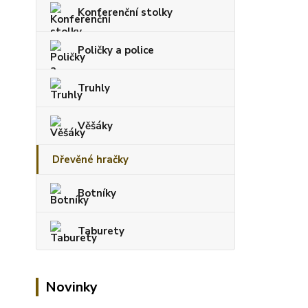
Konferenční stolky
Poličky a police
Truhly
Věšáky
Dřevěné hračky
Botníky
Taburety
Novinky