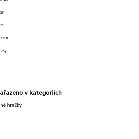
 cm
cm
20 cm
roky
zařazeno v kategoriích
né hračky