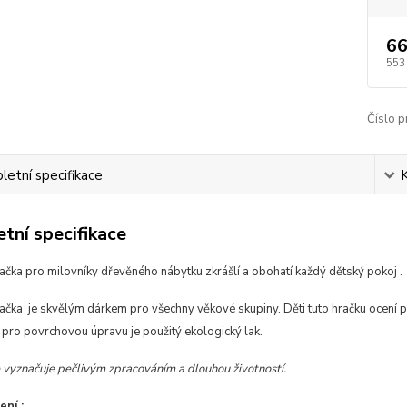
66
553
Číslo p
etní specifikace
tní specifikace
čka pro milovníky dřevěného nábytku zkrášlí a obohatí každý dětský pokoj .
čka je skvělým dárkem pro všechny věkové skupiny. Děti tuto hračku ocení pro
 pro povrchovou úpravu je použitý ekologický lak.
 vyznačuje pečlivým zpracováním a dlouhou životností.
ení :