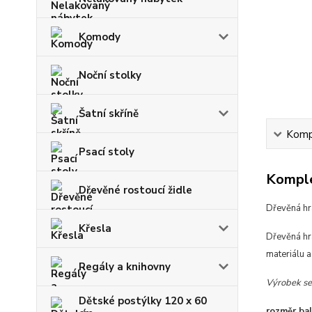
Komody
Noční stolky
Šatní skříně
Kompl
Psací stoly
Komple
Dřevěné rostoucí židle
Dřevěná hra
Křesla
Dřevěná hra
materiálu a
Regály a knihovny
Výrobek se
Dětské postýlky 120 x 60
rozměr bal