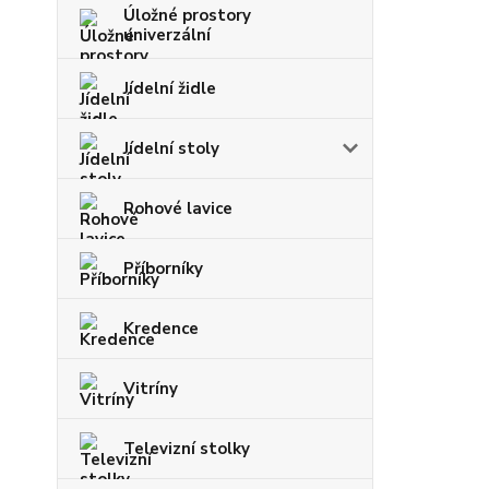
Úložné prostory
univerzální
Jídelní židle
Jídelní stoly
Rohové lavice
Příborníky
Kredence
Vitríny
Televizní stolky