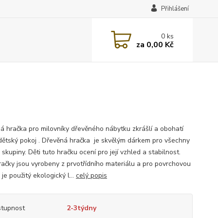
Přihlášení
0
ks
za
0,00 Kč
á hračka pro milovníky dřevěného nábytku zkrášlí a obohatí
dětský pokoj . Dřevěná hračka je skvělým dárkem pro všechny
skupiny. Děti tuto hračku ocení pro její vzhled a stabilnost.
račky jsou vyrobeny z prvotřídního materiálu a pro povrchovou
je použitý ekologický l...
celý popis
tupnost
2-3týdny