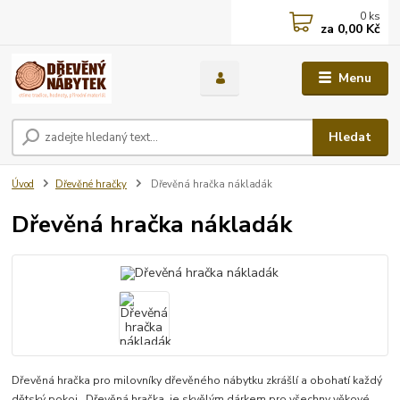
0
ks
za
0,00 Kč
Menu
Hledat
Úvod
Dřevěné hračky
Dřevěná hračka nákladák
Dřevěná hračka nákladák
Dřevěná hračka pro milovníky dřevěného nábytku zkrášlí a obohatí každý
dětský pokoj . Dřevěná hračka je skvělým dárkem pro všechny věkové