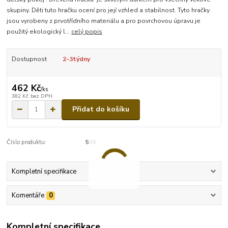
skupiny. Děti tuto hračku ocení pro její vzhled a stabilnost. Tyto hračky
jsou vyrobeny z prvotřídního materiálu a pro povrchovou úpravu je
použitý ekologický l...
celý popis
Dostupnost
2-3týdny
462 Kč
/
ks
382 Kč
bez DPH
Přidat do košíku
Číslo produktu:
505
Kompletní specifikace
Komentáře
0
Kompletní specifikace