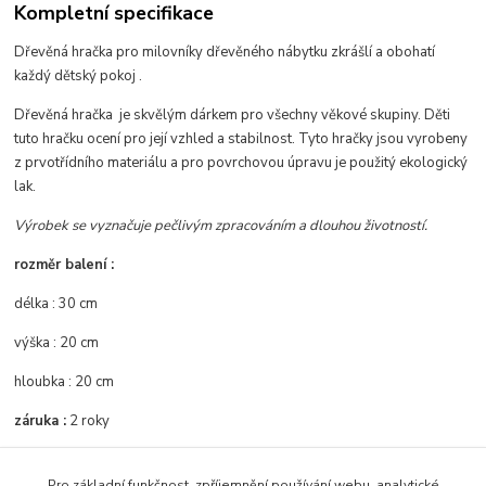
Kompletní specifikace
Dřevěná hračka pro milovníky dřevěného nábytku zkrášlí a obohatí
každý dětský pokoj .
Dřevěná hračka je skvělým dárkem pro všechny věkové skupiny. Děti
tuto hračku ocení pro její vzhled a stabilnost. Tyto hračky jsou vyrobeny
z prvotřídního materiálu a pro povrchovou úpravu je použitý ekologický
lak.
Výrobek se vyznačuje pečlivým zpracováním a dlouhou životností.
rozměr balení :
délka : 30 cm
výška : 20 cm
hloubka : 20 cm
záruka :
2 roky
Pro základní funkčnost, zpříjemnění používání webu, analytické