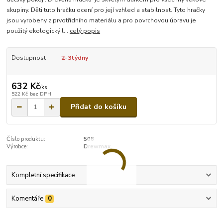
skupiny. Děti tuto hračku ocení pro její vzhled a stabilnost. Tyto hračky
jsou vyrobeny z prvotřídního materiálu a pro povrchovou úpravu je
použitý ekologický l...
celý popis
Dostupnost
2-3týdny
632 Kč
/
ks
522 Kč
bez DPH
Přidat do košíku
Číslo produktu:
506
Výrobce:
Drewmax
Kompletní specifikace
Komentáře
0