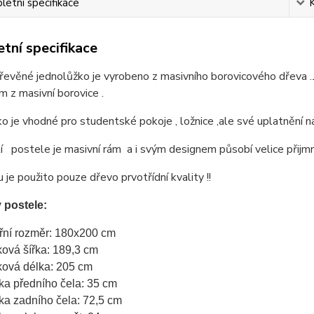
etní specifikace
tní specifikace
 dřevěné jednolůžko je vyrobeno z masivního borovicového dřev
 z masivní borovice .
o je vhodné pro studentské pokoje , ložnice ,ale své uplatnění n
 postele je masivní rám a i svým designem působí velice přijmn
 je použito pouze dřevo prvotřídní kvality !!
 postele:
třní rozměr: 180x200 cm
ková šířka: 189,3 cm
ková délka: 205 cm
ka předního čela: 35 cm
ka zadního čela: 72,5 cm