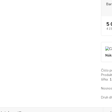
Bar
5 
4 1
Nák
Číslo p
Produkt
šířka:
1
Nosnos
Druh dř