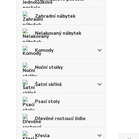
Zahradní nábytek
Nelakovaný nábytek
Komody
Noční stolky
Šatní skříně
Psací stoly
Dřevěné rostoucí židle
Křesla