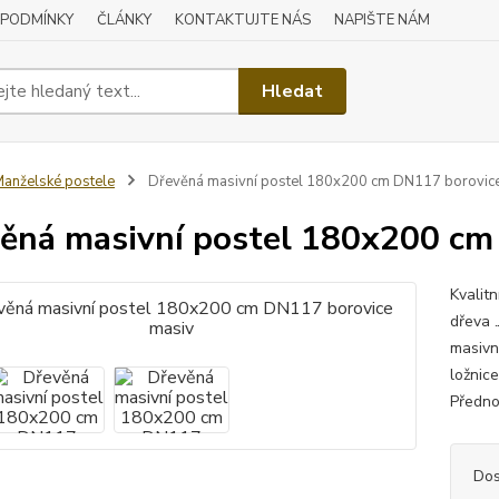
 PODMÍNKY
ČLÁNKY
KONTAKTUJTE NÁS
NAPIŠTE NÁM
Hledat
anželské postele
Dřevěná masivní postel 180x200 cm DN117 borovic
ěná masivní postel 180x200 cm
Kvalit
dřeva 
masivn
ložnic
Předno
Dos