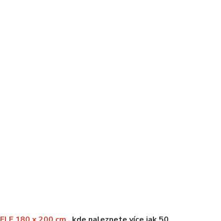
LE 180 x 200 cm
, kde naleznete více jak 50