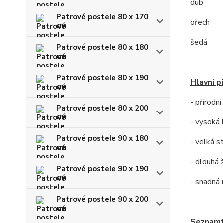
dub
Patrové postele 80 x 170
ořech
cm
šedá
Patrové postele 80 x 180
cm
Patrové postele 80 x 190
Hlavní p
cm
- přírodn
Patrové postele 80 x 200
cm
- vysoká 
Patrové postele 90 x 180
- velká s
cm
- dlouhá 
Patrové postele 90 x 190
cm
- snadná
Patrové postele 90 x 200
cm
Seznamt