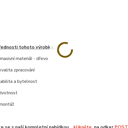
řednosti tohoto výrobku :
í masivní materiál - dřevo
kvalita zpracování
tabilita a bytelnost
životnost
 montáž
e se s naší kompletní nabídkou ,
klikněte
na odkaz
POSTE