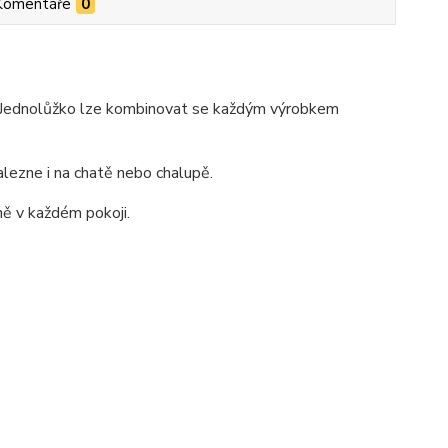
Komentáře
0
a .Jednolůžko lze kombinovat se každým výrobkem
alezne i na chatě nebo chalupě.
ě v každém pokoji.