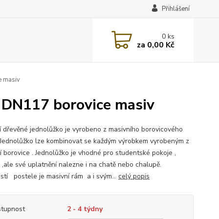
Přihlášení
0
ks
za
0,00 Kč
e masiv
 DN117 borovice masiv
ní dřevěné jednolůžko je vyrobeno z masivního borovicového
.Jednolůžko lze kombinovat se každým výrobkem vyrobeným z
í borovice . Jednolůžko je vhodné pro studentské pokoje ,
e ,ale své uplatnění nalezne i na chatě nebo chalupě.
stí postele je masivní rám a i svým...
celý popis
tupnost
2 - 4 týdny