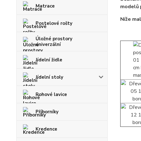
Matrace
modelů p
Níže mal
Postelové rošty
Úložné prostory
univerzální
Jídelní židle
Jídelní stoly
Rohové lavice
Příborníky
Kredence