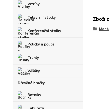
Vitríny
Televizní stolky
Zboží 
Manže
Konferenční stolky
Poličky a police
Truhly
Věšáky
Dřevěné hračky
Botníky
Taburety