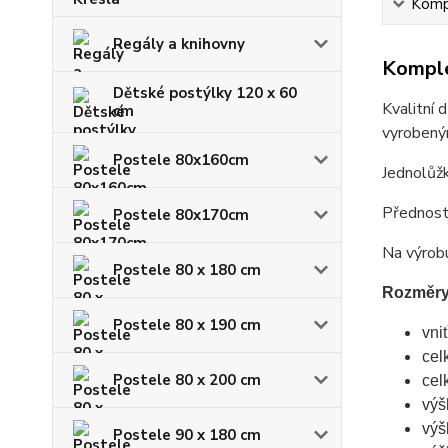
Kompl
Regály a knihovny
Komple
Dětské postýlky 120 x 60
Kvalitní
cm
vyrobeným
Postele 80x160cm
Jednolůžk
Předností
Postele 80x170cm
Na výrobu
Postele 80 x 180 cm
Rozměry
Postele 80 x 190 cm
vni
cel
Postele 80 x 200 cm
cel
výš
výš
Postele 90 x 180 cm