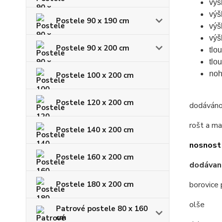
výš
výš
Postele 90 x 190 cm
výš
výš
Postele 90 x 200 cm
tlo
tlo
noh
Postele 100 x 200 cm
Postele 120 x 200 cm
dodáváno 
rošt a ma
Postele 140 x 200 cm
nosnost
Postele 160 x 200 cm
dodávan
Postele 180 x 200 cm
borovice 
olše
Patrové postele 80 x 160
cm