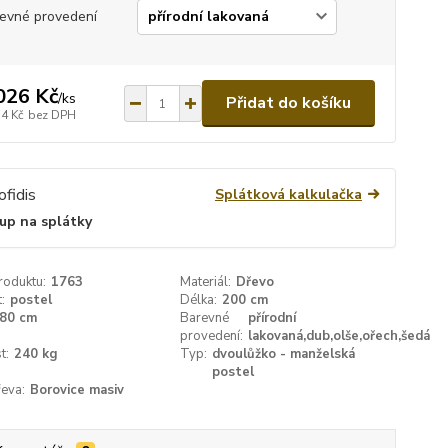
evné provedení
026 Kč
/
ks
Přidat do košíku
54 Kč
bez DPH
Splátková kalkulačka
up na splátky
roduktu:
1763
Materiál:
Dřevo
:
postel
Délka:
200 cm
80 cm
Barevné
přírodní
provedení:
lakovaná,dub,olše,ořech,šedá
t:
240 kg
Typ:
dvoulůžko - manželská
postel
eva:
Borovice masiv