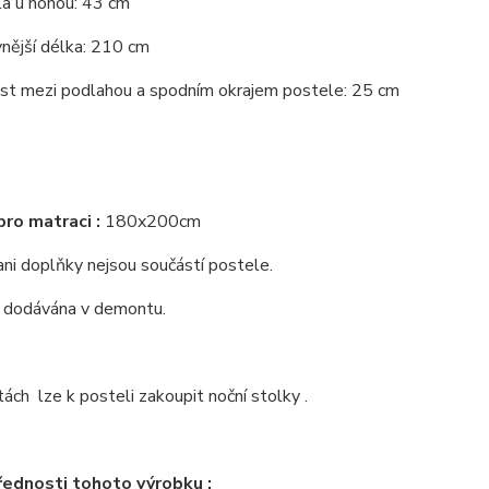
la u nohou: 43 cm
nější délka: 210 cm
st mezi podlahou a spodním okrajem postele: 25 cm
ro matraci :
180x200cm
ni doplňky nejsou součástí postele.
e dodávána v demontu.
tách lze k posteli zakoupit noční stolky .
řednosti tohoto výrobku :