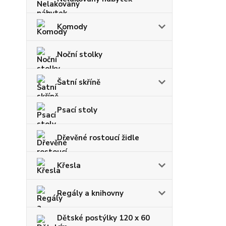
Komody
Noční stolky
Šatní skříně
Psací stoly
Dřevěné rostoucí židle
Křesla
Regály a knihovny
Dětské postýlky 120 x 60