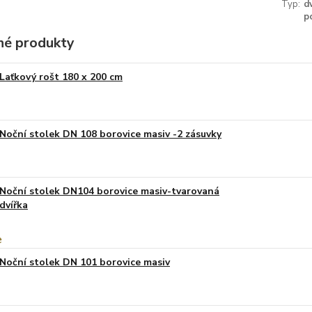
Typ:
d
p
é produkty
Laťkový rošt 180 x 200 cm
Noční stolek DN 108 borovice masiv -2 zásuvky
Noční stolek DN104 borovice masiv-tvarovaná
dvířka
Noční stolek DN 101 borovice masiv