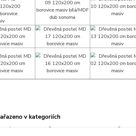
zařazeno v kategoriích
lské postele
Postele 180 x 200 cm
Roz