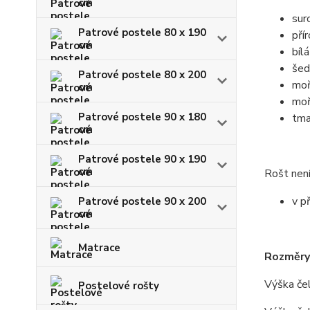
cm
sur
Patrové postele 80 x 190
pří
cm
bílá
šed
Patrové postele 80 x 200
moř
cm
moř
Patrové postele 90 x 180
tma
cm
Patrové postele 90 x 190
cm
Rošt není
v p
Patrové postele 90 x 200
cm
Matrace
Rozměry
Výška čel
Postelové rošty