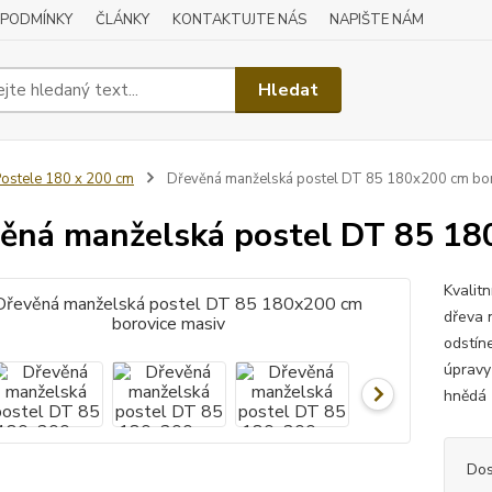
 PODMÍNKY
ČLÁNKY
KONTAKTUJTE NÁS
NAPIŠTE NÁM
Hledat
ostele 180 x 200 cm
Dřevěná manželská postel DT 85 180x200 cm bor
ěná manželská postel DT 85 18
Kvalit
dřeva 
odstín
úpravy
hnědá 
Dos