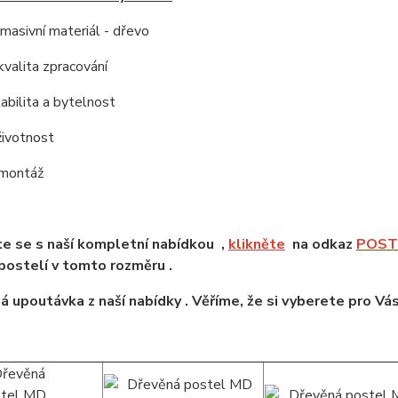
í masivní materiál - dřevo
kvalita zpracování
tabilita a bytelnost
životnost
 montáž
e se s naší kompletní nabídkou ,
klikněte
na odkaz
POSTE
ostelí v tomto rozměru .
á upoutávka z naší nabídky . Věříme, že si vyberete pro Vá