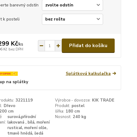
erte barevný odstín
t k posteli
299 Kč
/
ks
Přidat do košíku
06 Kč
bez DPH
Splátková kalkulačka
up na splátky
roduktu:
3221119
Výrobce - dovozce:
KIK TRADE
l:
Dřevo
Produkt:
postel
200 cm
šířka:
180 cm
é
surová,přírodní
Nosnost:
240 kg
ení:
lakovaná , bílá, moření
rustical, moření olše,
tmavě hnědá, šedá