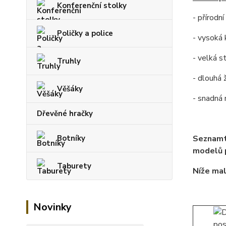
Konferenční stolky
- přírodn
Poličky a police
- vysoká 
- velká s
Truhly
- dlouhá 
Věšáky
- snadná
Dřevěné hračky
Botníky
Seznamt
modelů p
Taburety
Níže mal
Novinky