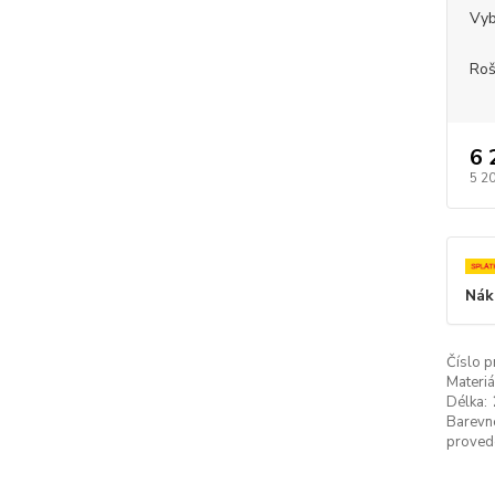
Vyb
Roš
6 
5 2
Nák
Číslo p
Materiá
Délka:
Barevn
proved