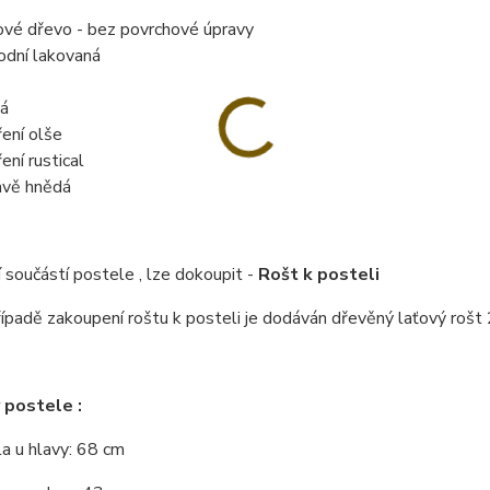
ové dřevo - bez povrchové úpravy
rodní lakovaná
á
ení olše
ení rustical
vě hnědá
 součástí postele , lze dokoupit -
Rošt k posteli
řípadě zakoupení roštu k posteli je dodáván dřevěný laťový rošt 
 postele :
a u hlavy: 68 cm