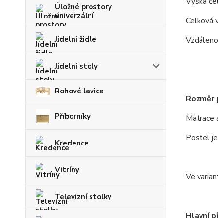
Výška če
Úložné prostory
univerzální
Celková v
Jídelní židle
Vzdáleno
Jídelní stoly
Rohové lavice
Rozměr p
Příborníky
Matrace a
Postel j
Kredence
Vitríny
Ve varian
Televizní stolky
Hlavní p