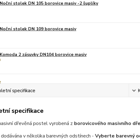
Noční stolek DN 105 borovice masiv -2 šuplíky
Noční stolek DN 109 borovice masiv
Komoda 2 zásuvky DN104 borovice masiv
etní specifikace
tní specifikace
masivní dřevěná postel vyrobená z
borovicového masivního dřev
 dodávána v několika barevných odstínech -
Vyberte barevný o