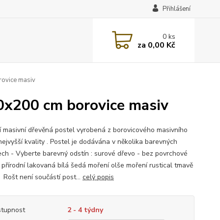
Přihlášení
0
ks
za
0,00 Kč
ovice masiv
0x200 cm borovice masiv
ní masivní dřevěná postel vyrobená z borovicového masivního
nejvyšší kvality . Postel je dodávána v několika barevných
ech - Vyberte barevný odstín : surové dřevo - bez povrchové
 přírodní lakovaná bílá šedá moření olše moření rustical tmavě
Rošt není součástí post...
celý popis
tupnost
2 - 4 týdny