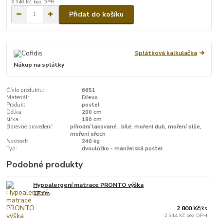
3 340 Kč
bez DPH
Přidat do košíku
Splátková kalkulačka
Nákup na splátky
Číslo produktu:
6651
Materiál:
Dřevo
Produkt:
postel
Délka:
200 cm
šířka:
180 cm
Barevné provedení:
přírodní lakované , bílé, moření dub, moření olše,
moření ořech
Nosnost:
240 kg
Typ:
dvoulůžko - manželská postel
Podobné produkty
Hypoalergení matrace PRONTO výška
17 cm
2 800 Kč
/
ks
2 314 Kč
bez DPH