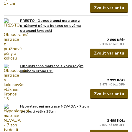
Zvolit variantu
PRESTO -Oboustranná matrace z
pružinové pěny a kokosu se dvěma
stranami tvrdosti
2 899 Kč
/
ks
2 396 Kč
bez DPH
Zvolit variantu
Oboustranná matrace s kokosovým
vláknem Kronos 15
2 999 Kč
/
ks
2 479 Kč
bez DPH
Zvolit variantu
Hypoalergení matrace NEVADA - 7 zon
tvrdosti výška 18cm
3 499 Kč
/
ks
2 892 Kč
bez DPH