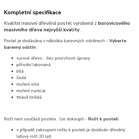
Kompletní specifikace
Kvalitní masivní dřevěná postel vyrobená z
borovicového
masivního dřeva nejvyšší kvality
.
Postel je dodávána v několika barevných odstínech -
Vyberte
barevný odstín
:
surové dřevo - bez povrchové úpravy
přírodní lakovaná
bílá
šedá
moření olše
moření rustical
tmavě hnědá
Rošt není součástí postele , lze dokoupit -
Rošt k posteli
v případě zakoupení roštu k posteli je dodáván dřevěný
laťový rošt 20 latí