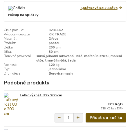
Splátková kalkulačka
Nákup na splátky
Číslo produktu:
3231142
Výrobce - dovozce:
KIK TRADE
Materiál:
Dřevo
Produkt:
postel
Délka:
200 cm
šířka:
80 cm
Barevné provedení:
survá,přírodní lakovaná , bílá, moření rustical, moření
olše, tmavě hnědá, šedá
Nosnost:
120 kg
Typ:
jednolůžko
Druh dřeva:
Borovice masiv
Podobné produkty
Laťkový rošt 80 x 200 cm
869 Kč
/
ks
718 Kč
bez DPH
Přidat do košíku