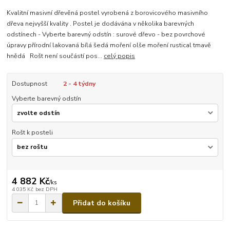
Kvalitní masivní dřevěná postel vyrobená z borovicového masivního
dřeva nejvyšší kvality . Postel je dodávána v několika barevných
odstínech - Vyberte barevný odstín : surové dřevo - bez povrchové
úpravy přírodní lakovaná bílá šedá moření olše moření rustical tmavě
hnědá Rošt není součástí pos...
celý popis
Dostupnost
2 - 4 týdny
Vyberte barevný odstín
Rošt k posteli
4 882 Kč
/
ks
4 035 Kč
bez DPH
Přidat do košíku