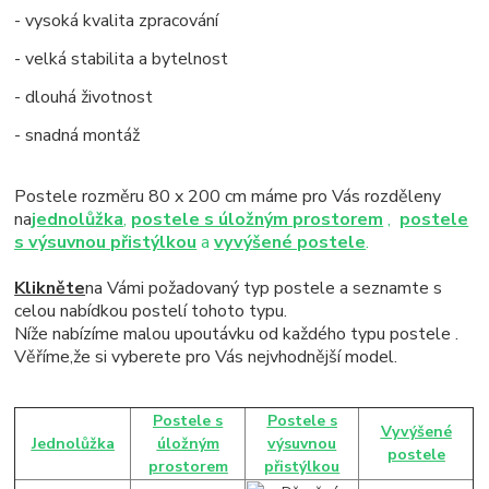
- vysoká kvalita zpracování
- velká stabilita a bytelnost
- dlouhá životnost
- snadná montáž
Postele rozměru 80 x 200 cm máme pro Vás rozděleny
na
jednolůžka
,
postele s úložným prostorem
,
postele
s výsuvnou přistýlkou
a
vyvýšené postele
.
Klikněte
na Vámi požadovaný typ postele a seznamte s
celou nabídkou postelí tohoto typu.
Níže nabízíme malou upoutávku od každého typu postele .
Věříme,že si vyberete pro Vás nejvhodnější model.
Postele s
Postele s
Vyvýšené
Jednolůžka
úložným
výsuvnou
postele
prostorem
přistýlkou