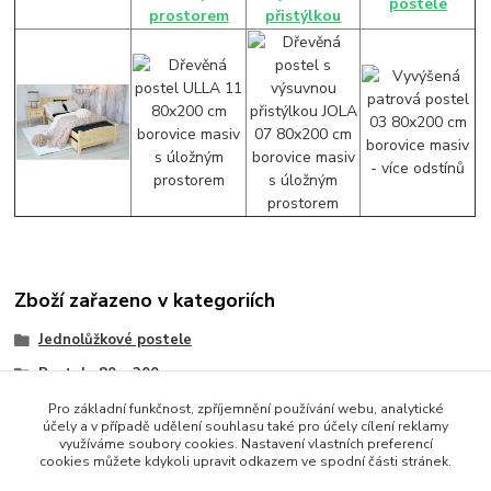
postele
prostorem
přistýlkou
Zboží zařazeno v kategoriích
Jednolůžkové postele
Postele 80 x 200 cm
Postel 80x200 cm
Pro základní funkčnost, zpříjemnění používání webu, analytické
účely a v případě udělení souhlasu také pro účely cílení reklamy
Postel 80x200 cm
využíváme soubory cookies. Nastavení vlastních preferencí
cookies můžete kdykoli upravit odkazem ve spodní části stránek.
Jednolůžka