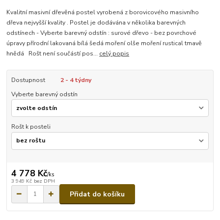
Kvalitní masivní dřevěná postel vyrobená z borovicového masivního
dřeva nejvyšší kvality . Postel je dodávána v několika barevných
odstínech - Vyberte barevný odstín : surové dřevo - bez povrchové
úpravy přírodní lakovaná bílá šedá moření olše moření rustical tmavě
hnědá Rošt není součástí pos...
celý popis
Dostupnost
2 - 4 týdny
Vyberte barevný odstín
Rošt k posteli
4 778 Kč
/
ks
3 949 Kč
bez DPH
Přidat do košíku