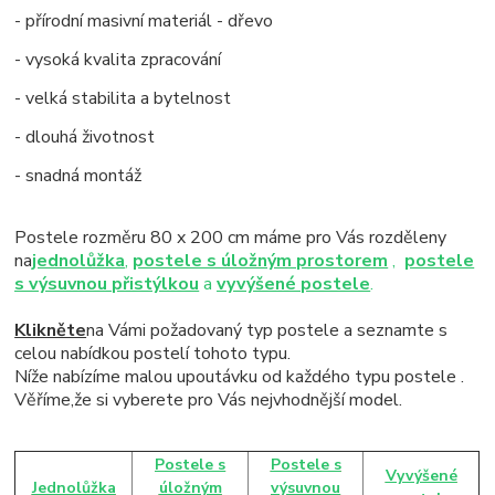
- přírodní masivní materiál - dřevo
- vysoká kvalita zpracování
- velká stabilita a bytelnost
- dlouhá životnost
- snadná montáž
Postele rozměru 80 x 200 cm máme pro Vás rozděleny
na
jednolůžka
,
postele s úložným prostorem
,
postele
s výsuvnou přistýlkou
a
vyvýšené postele
.
Klikněte
na Vámi požadovaný typ postele a seznamte s
celou nabídkou postelí tohoto typu.
Níže nabízíme malou upoutávku od každého typu postele .
Věříme,že si vyberete pro Vás nejvhodnější model.
Postele s
Postele s
Vyvýšené
Jednolůžka
úložným
výsuvnou