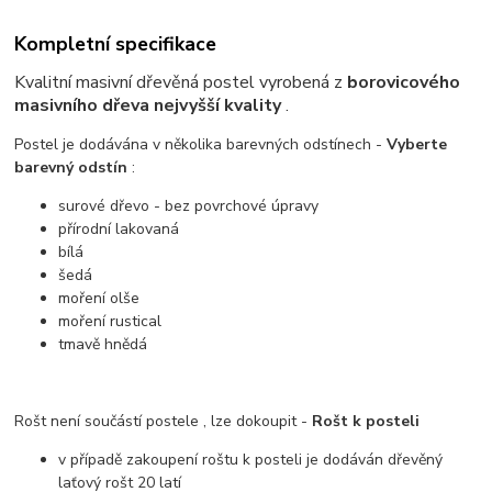
Kompletní specifikace
Kvalitní masivní dřevěná postel vyrobená z
borovicového
masivního dřeva nejvyšší kvality
.
Postel je dodávána v několika barevných odstínech -
Vyberte
barevný odstín
:
surové dřevo - bez povrchové úpravy
přírodní lakovaná
bílá
šedá
moření olše
moření rustical
tmavě hnědá
Rošt není součástí postele , lze dokoupit -
Rošt k posteli
v případě zakoupení roštu k posteli je dodáván dřevěný
laťový rošt 20 latí