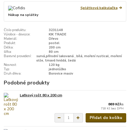
Splátková kalkulačka
Nákup na splátky
Číslo produktu:
3231148
Výrobce - dovozce:
KIK TRADE
Materiál:
Dřevo
Produkt:
postel
Délka:
200 cm
šířka:
80 cm
Barevné provedení:
survá,přírodní lakovaná , bílá, moření rustical, moření
olše, tmavě hnědá, šedá
Nosnost:
120 kg
Typ:
jednolůžko
Druh dřeva:
Borovice masiv
Podobné produkty
Laťkový rošt 80 x 200 cm
869 Kč
/
ks
718 Kč
bez DPH
Přidat do košíku