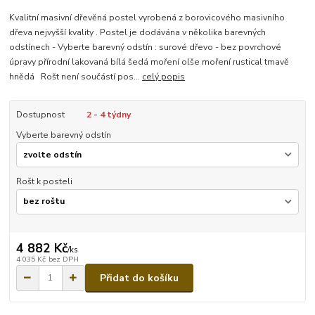
Kvalitní masivní dřevěná postel vyrobená z borovicového masivního
dřeva nejvyšší kvality . Postel je dodávána v několika barevných
odstínech - Vyberte barevný odstín : surové dřevo - bez povrchové
úpravy přírodní lakovaná bílá šedá moření olše moření rustical tmavě
hnědá Rošt není součástí pos...
celý popis
Dostupnost
2 - 4 týdny
Vyberte barevný odstín
Rošt k posteli
4 882 Kč
/
ks
4 035 Kč
bez DPH
Přidat do košíku