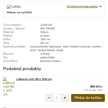
Splátková kalkulačka
Nákup na splátky
Číslo produktu:
3231145
Výrobce - dovozce:
KIK TRADE
Materiál:
Dřevo
Produkt:
postel
Délka:
200 cm
šířka:
80 cm
Barevné provedení:
survá,přírodní lakovaná , bílá, moření rustical, moření
olše, tmavě hnědá, šedá
Nosnost:
120 kg
Typ:
jednolůžko
Druh dřeva:
Borovice masiv
Podobné produkty
Laťkový rošt 80 x 200 cm
869 Kč
/
ks
718 Kč
bez DPH
Přidat do košíku