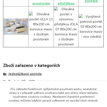
postele
prostorem
přistýlkou
Zboží zařazeno v kategoriích
Jednolůžkové postele
Postele 80 x 200 cm
Postel 80x200 cm
Pro základní funkčnost, zpříjemnění používání webu, analytické
účely a v případě udělení souhlasu také pro účely cílení reklamy
Postel 80x200 cm
využíváme soubory cookies. Nastavení vlastních preferencí
cookies můžete kdykoli upravit odkazem ve spodní části stránek.
Jednolůžka