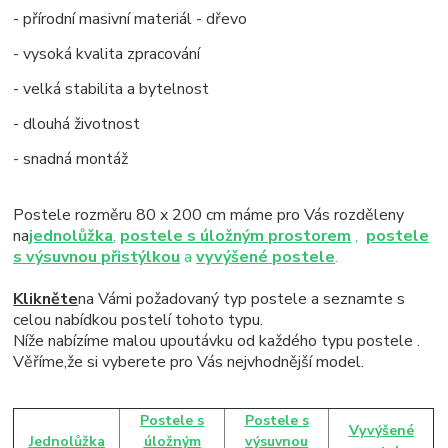
- přírodní masivní materiál - dřevo
- vysoká kvalita zpracování
- velká stabilita a bytelnost
- dlouhá životnost
- snadná montáž
Postele rozměru 80 x 200 cm máme pro Vás rozděleny
na
jednolůžka
,
postele s úložným prostorem
,
postele
s výsuvnou přistýlkou
a
vyvýšené postele
.
Klikněte
na Vámi požadovaný typ postele a seznamte s
celou nabídkou postelí tohoto typu.
Níže nabízíme malou upoutávku od každého typu postele .
Věříme,že si vyberete pro Vás nejvhodnější model.
Postele s
Postele s
Vyvýšené
Jednolůžka
úložným
výsuvnou