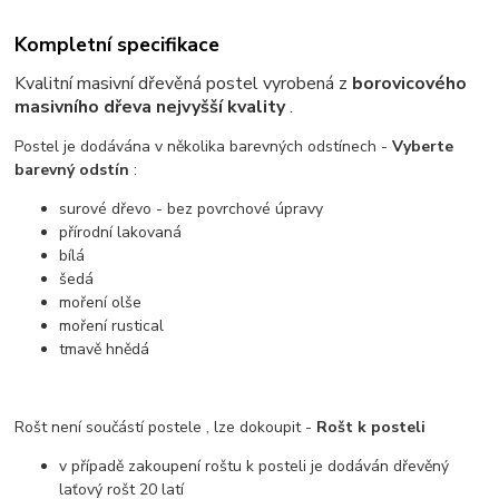
Kompletní specifikace
Kvalitní masivní dřevěná postel vyrobená z
borovicového
masivního dřeva nejvyšší kvality
.
Postel je dodávána v několika barevných odstínech -
Vyberte
barevný odstín
:
surové dřevo - bez povrchové úpravy
přírodní lakovaná
bílá
šedá
moření olše
moření rustical
tmavě hnědá
Rošt není součástí postele , lze dokoupit -
Rošt k posteli
v případě zakoupení roštu k posteli je dodáván dřevěný
laťový rošt 20 latí