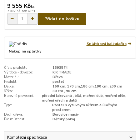
9 555 Kč
/
ks
7 897 Kč
bez DPH
Přidat do košíku
Splátková kalkulačka
Nákup na splátky
Číslo produktu:
1593574
Výrobce - dovozce:
KIK TRADE
Materiál:
Dřevo
Produkt:
postel
Délka:
160 cm, 170 cm,180 cm,190 cm ,200 cm
šířka:
80 cm , 90 cm
Barevné provedení:
přírodní lakovaná , bílá, moření dub, moření olše,
moření ořech a další
Typ::
Postel s výsuvným lůžkem a úložným
prostorem
Druh dřeva:
Borovice masiv
Pro místnost:
Dětský pokoj
Kompletní specifikace