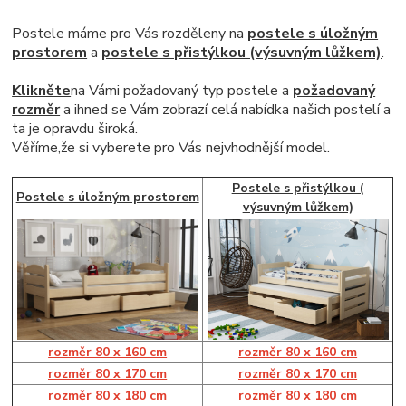
Postele máme pro Vás rozděleny na
postele s úložným
prostorem
a
postele s přistýlkou (výsuvným lůžkem)
.
Klikněte
na Vámi požadovaný typ postele a
požadovaný
rozměr
a ihned se Vám zobrazí celá nabídka našich postelí a
ta
je opravdu široká
.
Věříme,že si vyberete pro Vás nejvhodnější model.
Postele s přistýlkou (
Postele s úložným prostorem
výsuvným lůžkem)
rozměr 80 x 160 cm
rozměr 80 x 160 cm
rozměr 80 x 170 cm
r
ozměr 80 x 170 cm
rozměr 80 x 180 cm
rozměr 80 x 180 cm