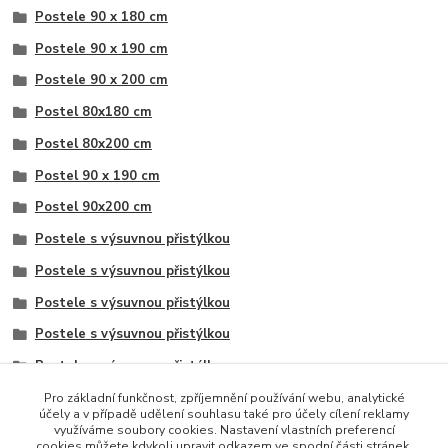
Postele 90 x 180 cm
Postele 90 x 190 cm
Postele 90 x 200 cm
Postel 80x180 cm
Postel 80x200 cm
Postel 90 x 190 cm
Postel 90x200 cm
Postele s výsuvnou přistýlkou
Postele s výsuvnou přistýlkou
Postele s výsuvnou přistýlkou
Postele s výsuvnou přistýlkou
Postele s výsuvnou přistýlkou
Postele s výsuvnou přistýlkou
Pro základní funkčnost, zpříjemnění používání webu, analytické
účely a v případě udělení souhlasu také pro účely cílení reklamy
Postele s výsuvnou přistýlkou
využíváme soubory cookies. Nastavení vlastních preferencí
cookies můžete kdykoli upravit odkazem ve spodní části stránek.