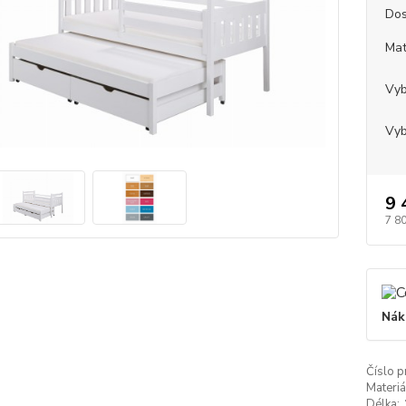
Dos
Mat
Vyb
Vyb
9 
7 8
Nák
Číslo p
Materiá
Délka: