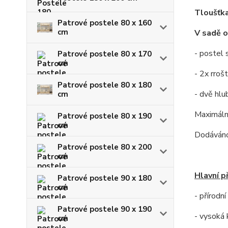
Tloušťka
Patrové postele 80 x 160
cm
V sadě o
- postel 
Patrové postele 80 x 170
cm
- 2x rrošt
Patrové postele 80 x 180
- dvě hl
cm
Maximální
Patrové postele 80 x 190
cm
Dodáváno
Patrové postele 80 x 200
cm
Hlavní p
Patrové postele 90 x 180
cm
- přírodn
Patrové postele 90 x 190
- vysoká 
cm