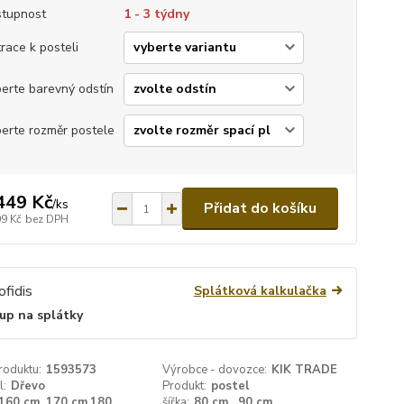
tupnost
1 - 3 týdny
race k posteli
erte barevný odstín
erte rozměr postele
449 Kč
/
ks
Přidat do košíku
09 Kč
bez DPH
Splátková kalkulačka
up na splátky
roduktu:
1593573
Výrobce - dovozce:
KIK TRADE
l:
Dřevo
Produkt:
postel
160 cm, 170 cm,180
šířka:
80 cm , 90 cm