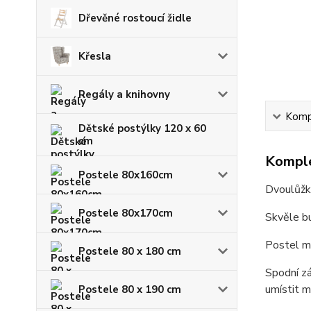
Dřevěné rostoucí židle
Křesla
Regály a knihovny
Kompl
Dětské postýlky 120 x 60
cm
Komple
Postele 80x160cm
Dvoulůžko
Postele 80x170cm
Skvěle bu
Postel má
Postele 80 x 180 cm
Spodní zá
umístit m
Postele 80 x 190 cm