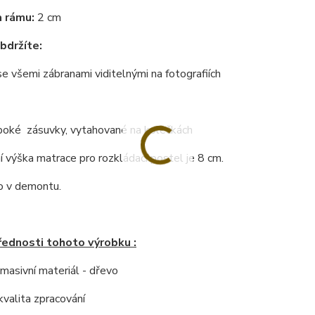
 rámu:
2 cm
bdržíte:
se všemi zábranami viditelnými na fotografiích
uboké zásuvky, vytahované na kolečkách
 výška matrace pro rozkládací postel je 8 cm.
 v demontu.
řednosti tohoto výrobku :
í masivní materiál - dřevo
kvalita zpracování