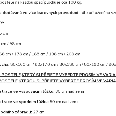
ostele na každou spací plochu je cca 100 kg.
e dodávaná ve více barevných provedení
- dle přiloženého vzo
Y:
5 cm
 cm / 98 cm
8 cm / 178 cm / 188 cm / 198 cm / 208 cm
ocha:
80x160 cm / 80x170 cm / 80x180 cm / 80x190 cm / 80x
POSTELE,KTERÝ SI PŘEJETE VYBERTE PROSÍM VE VARIA
OSTELE,KTEROU SI PŘEJETE VYBERTE PROSÍM VE VARI
trace ve vysouvacím lůžku:
35 cm nad zemí
trace ve spodním lůžku:
50 cm nad zemí
odního zábradlí:
27 cm