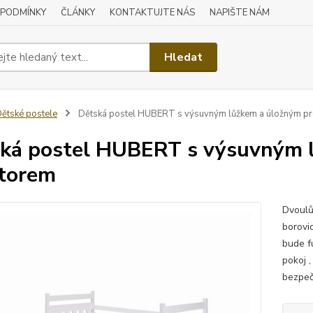
 PODMÍNKY
ČLÁNKY
KONTAKTUJTE NÁS
NAPIŠTE NÁM
Hledat
ětské postele
Dětská postel HUBERT s výsuvným lůžkem a úložným p
ká postel HUBERT s výsuvným 
torem
Dvoulů
borovi
bude f
pokoj 
bezpeč