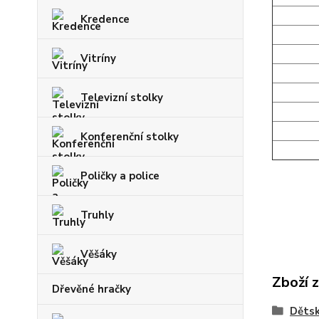
Kredence
Vitríny
Televizní stolky
Konferenční stolky
Poličky a police
Truhly
Věšáky
Zboží 
Dřevěné hračky
Dětsk