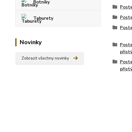
Botníky
Poste
Poste
Taburety
Poste
Novinky
Poste
přist
Zobrazit všechny novinky
Poste
přist