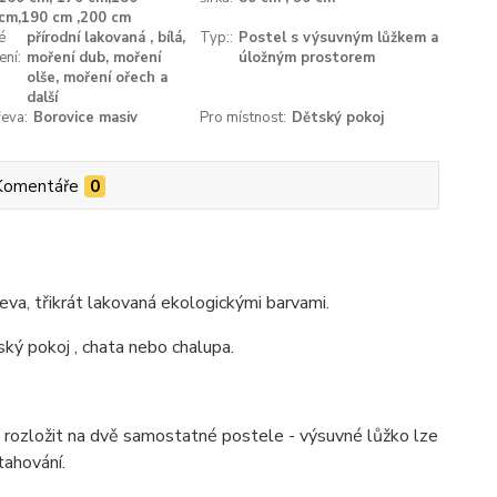
cm,190 cm ,200 cm
é
přírodní lakovaná , bílá,
Typ::
Postel s výsuvným lůžkem a
ení:
moření dub, moření
úložným prostorem
olše, moření ořech a
další
eva:
Borovice masiv
Pro místnost:
Dětský pokoj
Komentáře
0
va, třikrát lakovaná ekologickými barvami.
ký pokoj , chata nebo chalupa.
 rozložit na dvě samostatné postele - výsuvné lůžko lze
tahování.