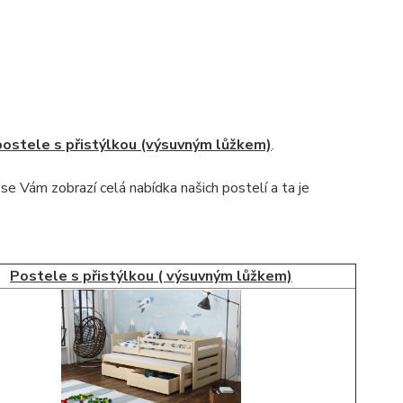
postele s přistýlkou (výsuvným lůžkem)
.
se Vám zobrazí celá nabídka našich postelí a ta
je
Postele s přistýlkou ( výsuvným lůžkem)