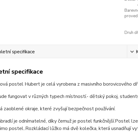
Barevn
proved
Druh dř
etní specifikace
tní specifikace
vá postel Hubert je celá vyrobena z masivního borovicového dře
de fungovat v různých typech místností.- dětský pokoj, students
 zaoblené okraje, které zvyšují bezpečnost používání.
bradlí je odnímatelné, díky čemuž je postel funkčnější.
Postel lze
imo postel..
Rozkládací lůžko má dvě kolečka, která usnadňují vy