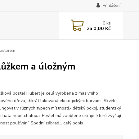
Přihlášení
0
ks
za
0,00 Kč
rostorem
lůžkem a úložným
žková postel Hubert je celá vyrobena z masivního
cového dřeva, třikrát lakovaná ekologickými barvami. Skvěle
ungovat v různých typech místností.- dětský pokoj, studentský
, chata nebo chalupa. Postel má zaoblené okraje, které zvyšují
nost používání. Spodní zábrad...
celý popis