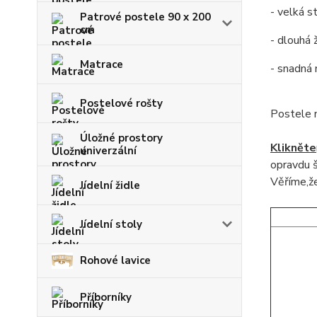
- velká s
Patrové postele 90 x 200
cm
- dlouhá 
Matrace
- snadná
Postelové rošty
Postele 
Úložné prostory
Klikněte
univerzální
opravdu š
Věříme,že
Jídelní židle
Jídelní stoly
Rohové lavice
Příborníky