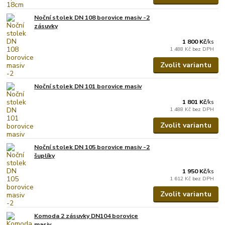
Noční stolek DN 108 borovice masiv -2
zásuvky
1 800 Kč
/
ks
1 488 Kč
bez DPH
Zvolit variantu
Noční stolek DN 101 borovice masiv
1 801 Kč
/
ks
1 488 Kč
bez DPH
Zvolit variantu
Noční stolek DN 105 borovice masiv -2
šuplíky
1 950 Kč
/
ks
1 612 Kč
bez DPH
Zvolit variantu
Komoda 2 zásuvky DN104 borovice
masiv