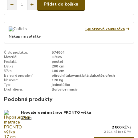
Přidat do košíku
Splátková kalkulačka
Nákup na splátky
Číslo produktu:
574004
Materiál:
Dřevo
Produkt:
postel
Délka:
200 cm
šířka:
100 cm
Barevné provedení:
přírodní lakovaná,bílá,dub,olše,ořech
Nosnost:
120 kg
Typ:
jednolůžko
Druh dřeva:
Borovice masiv
Podobné produkty
Hypoalergení matrace PRONTO výška
17 cm
2 800 Kč
/
ks
2 314 Kč
bez DPH