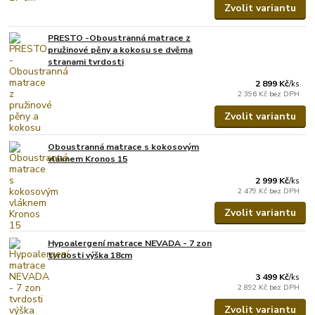
Zvolit variantu
PRESTO -Oboustranná matrace z
pružinové pěny a kokosu se dvěma
stranami tvrdosti
2 899 Kč
/
ks
2 396 Kč
bez DPH
Zvolit variantu
Oboustranná matrace s kokosovým
vláknem Kronos 15
2 999 Kč
/
ks
2 479 Kč
bez DPH
Zvolit variantu
Hypoalergení matrace NEVADA - 7 zon
tvrdosti výška 18cm
3 499 Kč
/
ks
2 892 Kč
bez DPH
Zvolit variantu