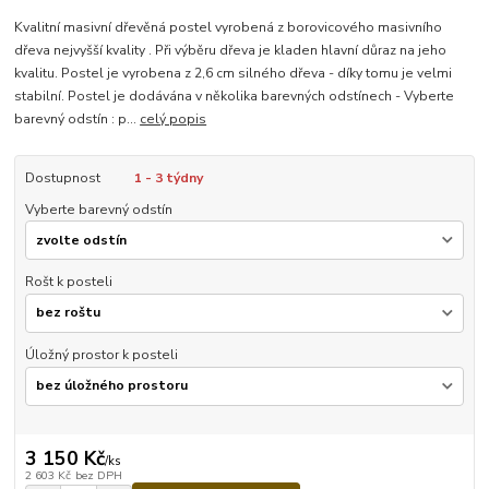
Kvalitní masivní dřevěná postel vyrobená z borovicového masivního
dřeva nejvyšší kvality . Při výběru dřeva je kladen hlavní důraz na jeho
kvalitu. Postel je vyrobena z 2,6 cm silného dřeva - díky tomu je velmi
stabilní. Postel je dodávána v několika barevných odstínech - Vyberte
barevný odstín : p...
celý popis
Dostupnost
1 - 3 týdny
Vyberte barevný odstín
Rošt k posteli
Úložný prostor k posteli
3 150 Kč
/
ks
2 603 Kč
bez DPH