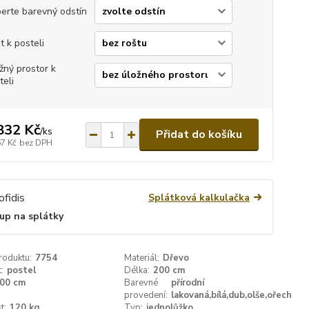
erte barevný odstín
t k posteli
žný prostor k
teli
832 Kč
/
ks
Přidat do košíku
67 Kč
bez DPH
Splátková kalkulačka
up na splátky
roduktu:
7754
Materiál:
Dřevo
:
postel
Délka:
200 cm
00 cm
Barevné
přírodní
provedení:
lakovaná,bílá,dub,olše,ořech
t:
120 kg
Typ:
jednolůžko