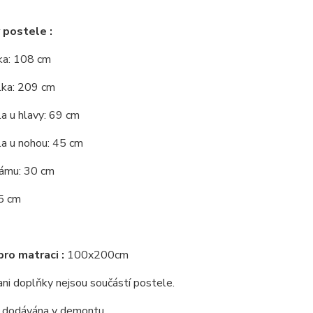
 postele :
řka: 108 cm
lka: 209 cm
a u hlavy: 69 cm
la u nohou: 45 cm
rámu: 30 cm
5 cm
ro matraci :
100x200cm
ni doplňky nejsou součástí postele.
e dodávána v demontu.