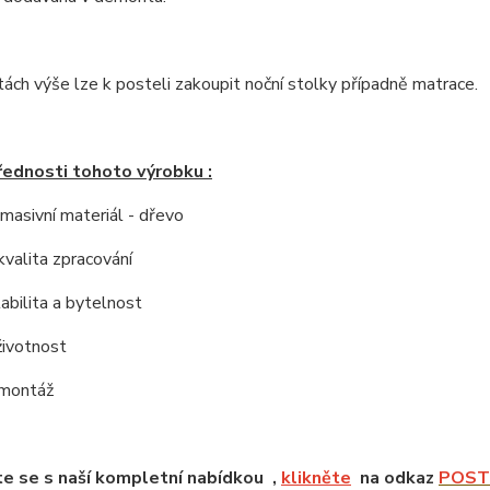
tách výše lze k posteli zakoupit noční stolky případně matrace.
řednosti tohoto výrobku :
í masivní materiál - dřevo
kvalita zpracování
tabilita a bytelnost
životnost
 montáž
e se s naší kompletní nabídkou ,
klikněte
na odkaz
POSTE