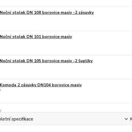
Noční stolek DN 108 borovice masiv -2 zásuvky
Noční stolek DN 101 borovice masiv
Noční stolek DN 105 borovice masiv -2 šuplíky
Komoda 2 zásuvky DN104 borovice masiv
etní specifikace