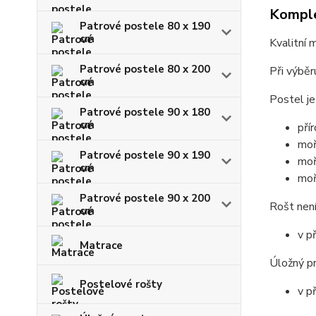
Komple
Patrové postele 80 x 190
cm
Kvalitní 
Patrové postele 80 x 200
Při výběr
cm
Postel je
Patrové postele 90 x 180
cm
pří
moř
Patrové postele 90 x 190
moř
cm
moř
Patrové postele 90 x 200
Rošt není
cm
v p
Matrace
Úložný pr
Postelové rošty
v p