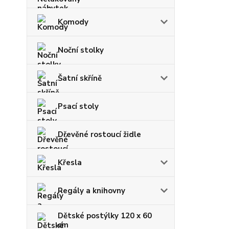
Komody
Noční stolky
Šatní skříně
Psací stoly
Dřevěné rostoucí židle
Křesla
Regály a knihovny
Dětské postýlky 120 x 60
cm