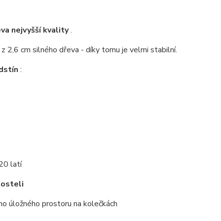
a nejvyšší kvality
.
z 2,6 cm silného dřeva - díky tomu je velmi stabilní.
dstín
:
20 latí
posteli
ho úložného prostoru na kolečkách