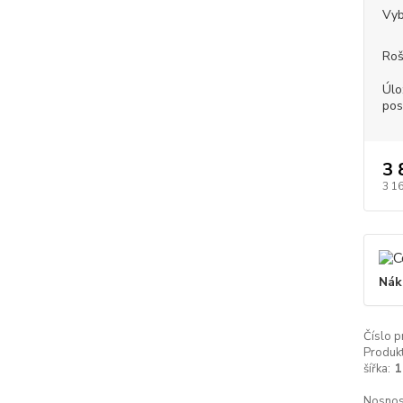
Vyb
Roš
Úlo
pos
3 
3 1
Nák
Číslo p
Produkt
šířka:
1
Nosnos