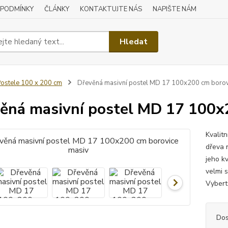
 PODMÍNKY
ČLÁNKY
KONTAKTUJTE NÁS
NAPIŠTE NÁM
Hledat
ostele 100 x 200 cm
Dřevěná masivní postel MD 17 100x200 cm borov
ěná masivní postel MD 17 100x
Kvalit
dřeva n
jeho kv
velmi 
Vyberte
Dos