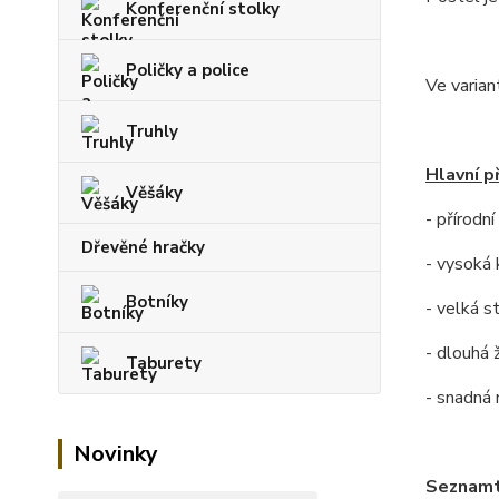
Konferenční stolky
Poličky a police
Ve varian
Truhly
Hlavní p
Věšáky
- přírodn
Dřevěné hračky
- vysoká 
Botníky
- velká s
- dlouhá 
Taburety
- snadná
Novinky
Seznamt