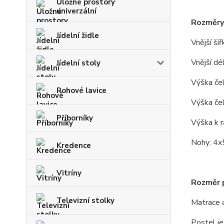
Úložné prostory
univerzální
Rozměry
Jídelní židle
Vnější ší
Vnější dé
Jídelní stoly
Výška čel
Rohové lavice
Výška če
Příborníky
Výška k 
Nohy: 4x
Kredence
Vitríny
Rozměr p
Televizní stolky
Matrace a
Postel j