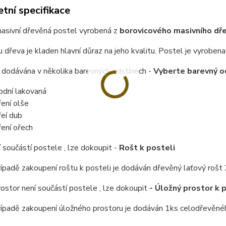
tní specifikace
masivní dřevěná postel vyrobená z
borovicového masivního dřev
u dřeva je kladen hlavní důraz na jeho kvalitu.
Postel je vyrobena 
 dodávána v několika barevných odstínech -
Vyberte barevný o
rodní lakovaná
ení olše
eí dub
ení ořech
 součástí postele , lze dokoupit -
Rošt k posteli
řípadě zakoupení roštu k posteli je dodáván dřevěný laťový rošt 
ostor není součástí postele , lze dokoupit
- Úložný prostor k 
řípadě zakoupení úložného prostoru je dodáván 1ks celodřevěné