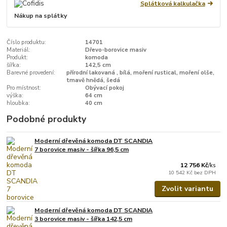
Splátková kalkulačka
Nákup na splátky
Číslo produktu:
14701
Materiál:
Dřevo-borovice masiv
Produkt:
komoda
šířka:
142,5 cm
Barevné provedení:
přírodní lakovaná , bílá, moření rustical, moření olše,
tmavě hnědá, šedá
Pro místnost:
Obývací pokoj
výška:
64 cm
hloubka:
40 cm
Podobné produkty
Moderní dřevěná komoda DT SCANDIA
7 borovice masiv - šířka 96,5 cm
12 756 Kč
/
ks
10 542 Kč
bez DPH
Zvolit variantu
Moderní dřevěná komoda DT SCANDIA
3 borovice masiv - šířka 142,5 cm