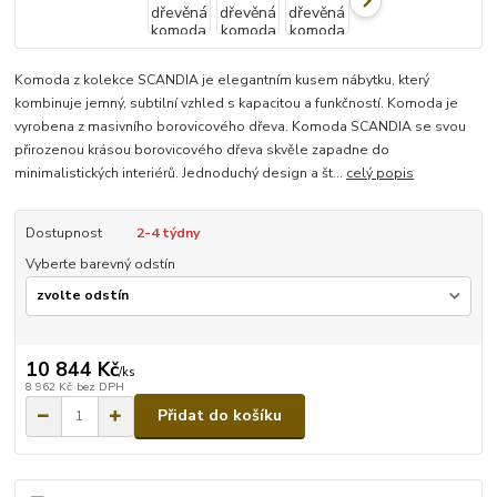
Komoda z kolekce SCANDIA je elegantním kusem nábytku, který
kombinuje jemný, subtilní vzhled s kapacitou a funkčností. Komoda je
vyrobena z masivního borovicového dřeva. Komoda SCANDIA se svou
přirozenou krásou borovicového dřeva skvěle zapadne do
minimalistických interiérů. Jednoduchý design a št...
celý popis
Dostupnost
2-4 týdny
Vyberte barevný odstín
10 844 Kč
/
ks
8 962 Kč
bez DPH
Přidat do košíku