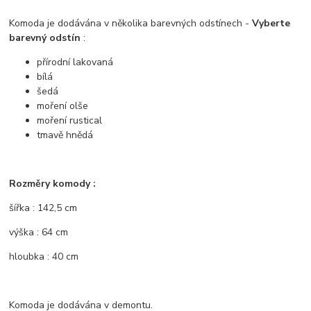
Komoda je dodávána v několika barevných odstínech -
Vyberte
barevný odstín
:
přírodní lakovaná
bílá
šedá
moření olše
moření rustical
tmavě hnědá
Rozměry komody :
šířka : 142,5 cm
výška : 64 cm
hloubka : 40 cm
Komoda je dodávána v demontu.