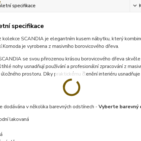
etní specifikace
tní specifikace
 kolekce SCANDIA je elegantním kusem nábytku, který kombinuje
í.
Komoda je vyrobena z masivního borovicového dřeva.
CANDIA se svou přirozenou krásou borovicového dřeva skvěle za
štíhlé nohy usnadňují používání a profesionální zpracování z masiv
 úložného prostoru.
Díky praktickému členění interiéru usnadňuj
e dodávána v několika barevných odstínech -
Vyberte barevný 
rodní lakovaná
á