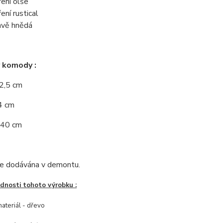
ení olše
ení rustical
vě hnědá
 komody :
42,5 cm
4 cm
 40 cm
e dodávána v demontu.
ednosti tohoto výrobku :
materiál - dřevo