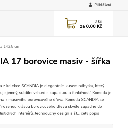
Přihlášení
0
ks
za
0,00 Kč
ka 142,5 cm
 17 borovice masiv - šířka
 z kolekce SCANDIA je elegantním kusem nábytku, který
uje jemný, subtilní vzhled s kapacitou a funkčností. Komoda je
na z masivního borovicového dřeva. Komoda SCANDIA se
řirozenou krásou borovicového dřeva skvěle zapadne do
istických interiérů. Jednoduchý design a št...
celý popis