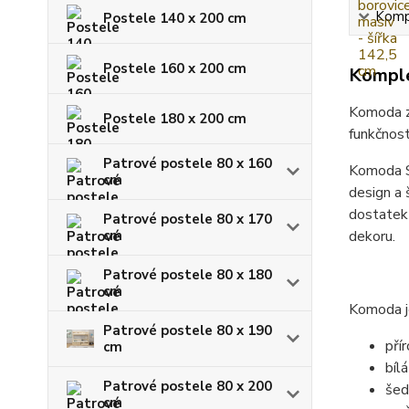
Kompl
Postele 140 x 200 cm
Postele 160 x 200 cm
Komple
Komoda z
Postele 180 x 200 cm
funkčnost
Patrové postele 80 x 160
Komoda S
cm
design a 
dostatek
Patrové postele 80 x 170
cm
dekoru.
Patrové postele 80 x 180
cm
Komoda j
Patrové postele 80 x 190
pří
cm
bílá
Patrové postele 80 x 200
šed
cm