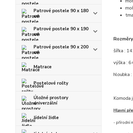
moř
moř
Patrové postele 90 x 180
tma
cm
Patrové postele 90 x 190
cm
Rozměry
Patrové postele 90 x 200
šířka : 1
cm
výška : 6
Matrace
hloubka :
Postelové rošty
Úložné prostory
Komoda j
univerzální
Hlavní př
Jídelní židle
- přírodní 