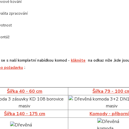
kovové kování
alita zpracování
votnost
ontáž
se s naší kompletní nabídkou komod -
klikněte
na odkaz níže ,kde jso
o požadavku
:
Šířka 40 - 60 cm
Šířka 79 - 100 c
Šířka 140 - 175 cm
Komody - příborn