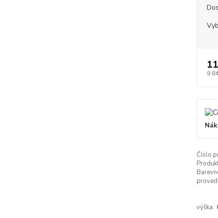
Dos
Vyb
11
9 8
Nák
Číslo p
Produkt
Barevn
proved
výška: