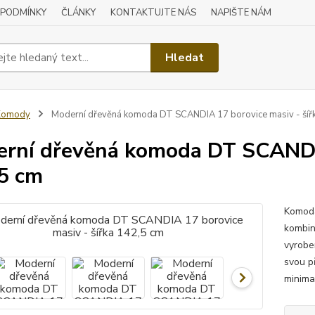
 PODMÍNKY
ČLÁNKY
KONTAKTUJTE NÁS
NAPIŠTE NÁM
Hledat
Komody
Moderní dřevěná komoda DT SCANDIA 17 borovice masiv - šíř
rní dřevěná komoda DT SCANDIA
5 cm
Komoda
kombin
vyrobe
svou p
minimal