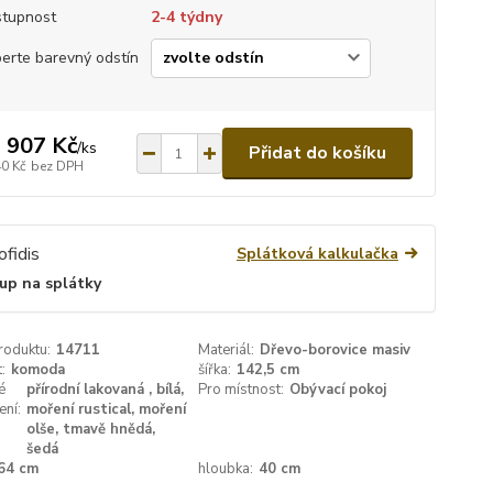
tupnost
2-4 týdny
erte barevný odstín
 907 Kč
/
ks
Přidat do košíku
40 Kč
bez DPH
Splátková kalkulačka
up na splátky
roduktu:
14711
Materiál:
Dřevo-borovice masiv
:
komoda
šířka:
142,5 cm
é
přírodní lakovaná , bílá,
Pro místnost:
Obývací pokoj
ení:
moření rustical, moření
olše, tmavě hnědá,
šedá
64 cm
hloubka:
40 cm