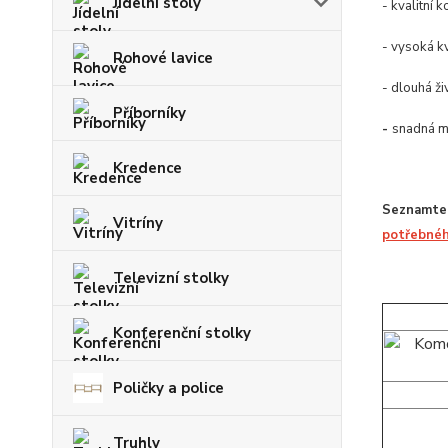
Jídelní stoly
- kvalitní 
- vysoká kv
Rohové lavice
- dlouhá ži
Příborníky
-
snadná m
Kredence
Seznamte 
Vitríny
potřebnéh
Televizní stolky
Konferenční stolky
Poličky a police
Truhly