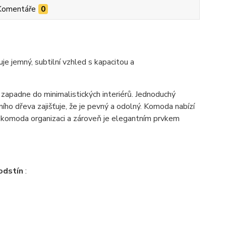
Komentáře
0
 jemný, subtilní vzhled s kapacitou a
padne do minimalistických interiérů. Jednoduchý
ního dřeva zajišťuje, že je pevný a odolný.
Komoda nabízí
e komoda organizaci a zároveň je elegantním prvkem
odstín
: