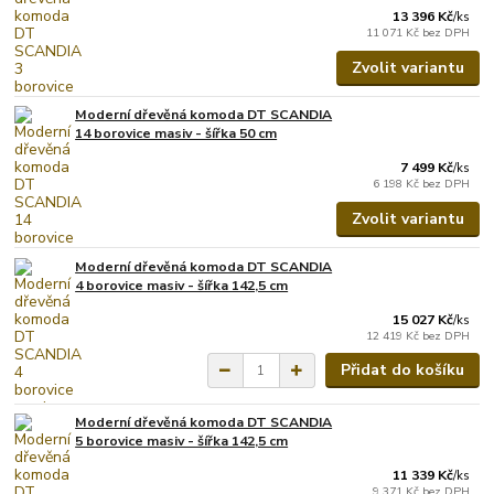
13 396 Kč
/
ks
11 071 Kč
bez DPH
Zvolit variantu
Moderní dřevěná komoda DT SCANDIA
14 borovice masiv - šířka 50 cm
7 499 Kč
/
ks
6 198 Kč
bez DPH
Zvolit variantu
Moderní dřevěná komoda DT SCANDIA
4 borovice masiv - šířka 142,5 cm
15 027 Kč
/
ks
12 419 Kč
bez DPH
Přidat do košíku
Moderní dřevěná komoda DT SCANDIA
5 borovice masiv - šířka 142,5 cm
11 339 Kč
/
ks
9 371 Kč
bez DPH