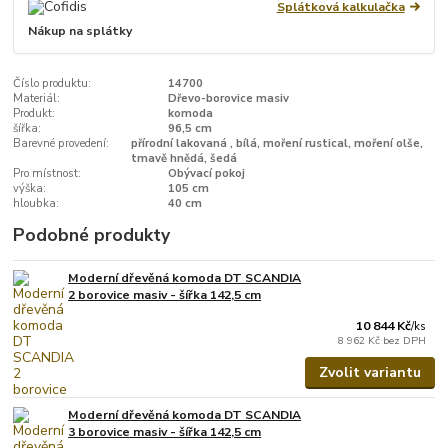
Splátková kalkulačka
Nákup na splátky
Číslo produktu:
14700
Materiál:
Dřevo-borovice masiv
Produkt:
komoda
šířka:
96,5 cm
Barevné provedení:
přírodní lakovaná , bílá, moření rustical, moření olše,
tmavě hnědá, šedá
Pro místnost:
Obývací pokoj
výška:
105 cm
hloubka:
40 cm
Podobné produkty
Moderní dřevěná komoda DT SCANDIA
2 borovice masiv - šířka 142,5 cm
10 844 Kč
/
ks
8 962 Kč
bez DPH
Zvolit variantu
Moderní dřevěná komoda DT SCANDIA
3 borovice masiv - šířka 142,5 cm