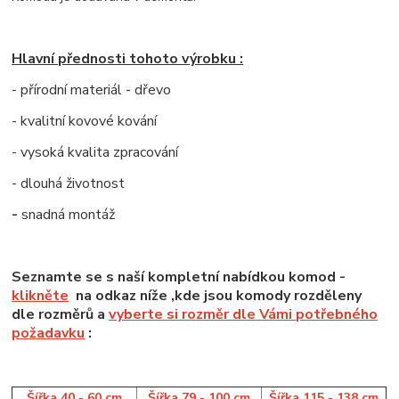
Hlavní přednosti tohoto výrobku :
- přírodní materiál - dřevo
- kvalitní kovové kování
- vysoká kvalita zpracování
- dlouhá životnost
-
snadná montáž
Seznamte se s naší kompletní nabídkou komod -
klikněte
na odkaz níže ,kde jsou komody rozděleny
dle rozměrů a
vyberte si rozměr dle Vámi potřebného
požadavku
:
Šířka 40 - 60 cm
Šířka 79 - 100 cm
Šířka 115 - 138 cm