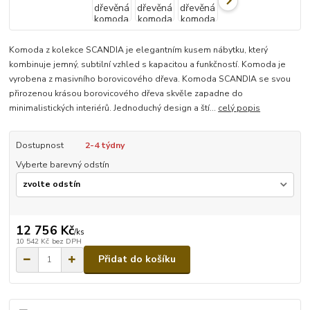
Komoda z kolekce SCANDIA je elegantním kusem nábytku, který
kombinuje jemný, subtilní vzhled s kapacitou a funkčností. Komoda je
vyrobena z masivního borovicového dřeva. Komoda SCANDIA se svou
přirozenou krásou borovicového dřeva skvěle zapadne do
minimalistických interiérů. Jednoduchý design a ští...
celý popis
Dostupnost
2-4 týdny
Vyberte barevný odstín
12 756 Kč
/
ks
10 542 Kč
bez DPH
Přidat do košíku