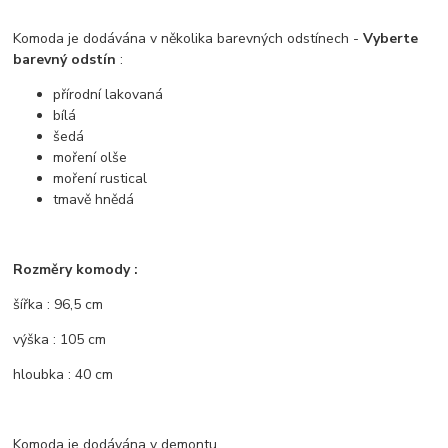
Komoda je dodávána v několika barevných odstínech -
Vyberte
barevný odstín
:
přírodní lakovaná
bílá
šedá
moření olše
moření rustical
tmavě hnědá
Rozměry komody :
šířka : 96,5 cm
výška : 105 cm
hloubka : 40 cm
Komoda je dodávána v demontu.