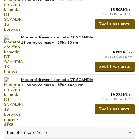
15 508 Kč
/
ks
12 817 Kč
bez DPH
Zvolit variantu
Moderní dřevěná komoda DT SCANDIA
13 borovice masiv - šířka 50 cm
6 082 Kč
/
ks
5 026 Kč
bez DPH
Zvolit variantu
Moderní dřevěná komoda DT SCANDIA
19 borovice masiv - šířka 142,5 cm
19 221 Kč
/
ks
15 885 Kč
bez DPH
Zvolit variantu
Kompletní specifikace