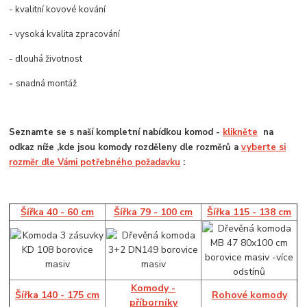
- kvalitní kovové kování
- vysoká kvalita zpracování
- dlouhá životnost
-
snadná montáž
Seznamte se s naší kompletní nabídkou komod -
klikněte
na
odkaz níže ,kde jsou komody rozděleny dle rozměrů a
vyberte si
rozměr dle Vámi potřebného požadavku
:
Šířka 40 - 60 cm
Šířka 79 - 100 cm
Šířka 115 - 138 cm
Komody -
Šířka 140 - 175 cm
Rohové komody
příborníky