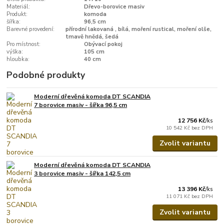
Materiál:
Dřevo-borovice masiv
Produkt:
komoda
šířka:
96,5 cm
Barevné provedení:
přírodní lakovaná , bílá, moření rustical, moření olše,
tmavě hnědá, šedá
Pro místnost:
Obývací pokoj
výška:
105 cm
hloubka:
40 cm
Podobné produkty
Moderní dřevěná komoda DT SCANDIA
7 borovice masiv - šířka 96,5 cm
12 756 Kč
/
ks
10 542 Kč
bez DPH
Zvolit variantu
Moderní dřevěná komoda DT SCANDIA
3 borovice masiv - šířka 142,5 cm
13 396 Kč
/
ks
11 071 Kč
bez DPH
Zvolit variantu