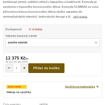
kombinuje jemný, subtilní vzhled s kapacitou a funkčností. Komoda je
vyrobena z masivního borovicového dřeva. Komoda SCANDIA se svou
přirozenou krásou borovicového dřeva skvěle zapadne do
minimalistických interiérů. Jednoduchý design a št...
celý popis
Dostupnost
2-4 týdny
Vyberte barevný odstín
12 375 Kč
/
ks
10 227 Kč
bez DPH
Přidat do košíku
Splátková kalkulačka
Nákup na splátky
Číslo produktu:
14710