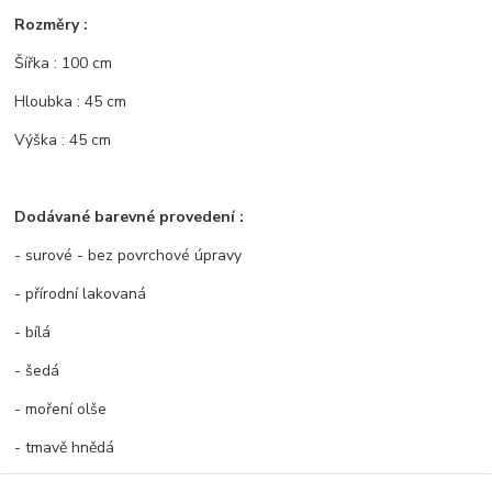
Rozměry :
Šířka : 100 cm
Hloubka : 45 cm
Výška : 45 cm
Dodávané barevné provedení :
- surové - bez povrchové úpravy
- přírodní lakovaná
- bílá
- šedá
- moření olše
- tmavě hnědá
- rustical