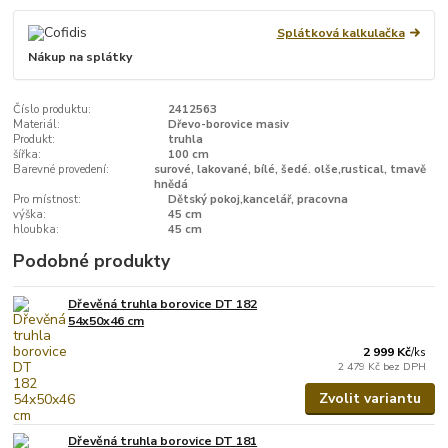
Splátková kalkulačka
Nákup na splátky
Číslo produktu:
2412563
Materiál:
Dřevo-borovice masiv
Produkt:
truhla
šířka:
100 cm
Barevné provedení:
surové, lakované, bílé, šedé. olše,rustical, tmavě
hnědá
Pro místnost:
Dětský pokoj,kancelář, pracovna
výška:
45 cm
hloubka:
45 cm
Podobné produkty
Dřevěná truhla borovice DT 182
54x50x46 cm
2 999 Kč
/
ks
2 479 Kč
bez DPH
Zvolit variantu
Dřevěná truhla borovice DT 181