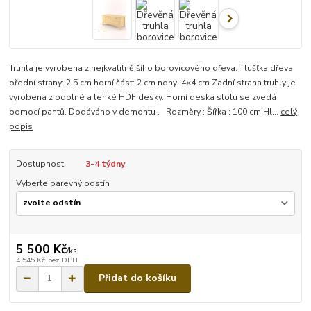
Truhla je vyrobena z nejkvalitnějšího borovicového dřeva. Tlušťka dřeva:
přední strany: 2,5 cm horní část: 2 cm nohy: 4×4 cm Zadní strana truhly je
vyrobena z odolné a lehké HDF desky. Horní deska stolu se zvedá
pomocí pantů. Dodáváno v demontu . Rozměry : Šířka : 100 cm Hl...
celý
popis
Dostupnost
3-4 týdny
Vyberte barevný odstín
5 500 Kč
/
ks
4 545 Kč
bez DPH
Přidat do košíku