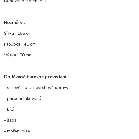
Dodáváno v demontu .
Rozměry :
Šířka : 165 cm
Hloubka : 46 cm
Výška : 50 cm
Dodávané barevné provedení :
- surové - bez povrchové úpravy
- přírodní lakovaná
- bílá
- šedá
- moření olše