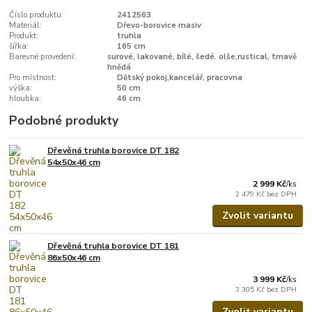
Číslo produktu:
2412563
Materiál:
Dřevo-borovice masiv
Produkt:
truhla
šířka:
165 cm
Barevné provedení:
surové, lakované, bílé, šedé. olše,rustical, tmavě
hnědá
Pro místnost:
Dětský pokoj,kancelář, pracovna
výška:
50 cm
hloubka:
46 cm
Podobné produkty
Dřevěná truhla borovice DT 182
54x50x46 cm
2 999 Kč
/
ks
2 479 Kč
bez DPH
Zvolit variantu
Dřevěná truhla borovice DT 181
86x50x46 cm
3 999 Kč
/
ks
3 305 Kč
bez DPH
Zvolit variantu