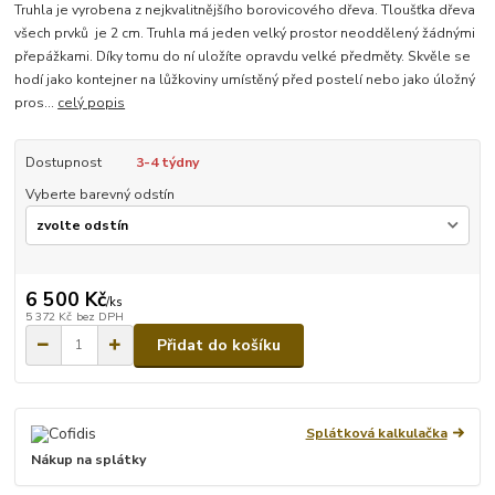
Truhla je vyrobena z nejkvalitnějšího borovicového dřeva. Tloušťka dřeva
všech prvků je 2 cm. Truhla má jeden velký prostor neoddělený žádnými
přepážkami. Díky tomu do ní uložíte opravdu velké předměty. Skvěle se
hodí jako kontejner na lůžkoviny umístěný před postelí nebo jako úložný
pros...
celý popis
Dostupnost
3-4 týdny
Vyberte barevný odstín
6 500 Kč
/
ks
5 372 Kč
bez DPH
Přidat do košíku
Splátková kalkulačka
Nákup na splátky