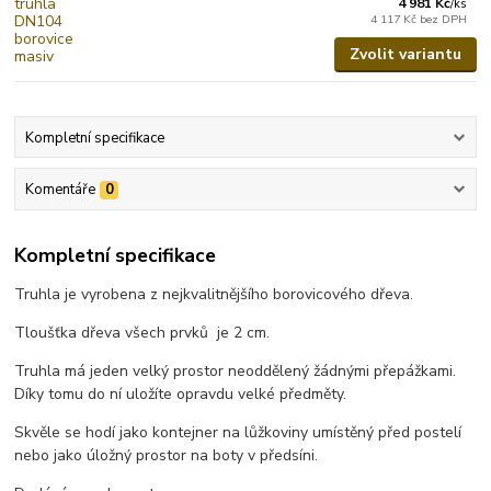
4 981 Kč
/
ks
4 117 Kč
bez DPH
Zvolit variantu
Kompletní specifikace
Komentáře
0
Kompletní specifikace
Truhla je vyrobena z nejkvalitnějšího borovicového dřeva.
Tloušťka dřeva všech prvků je 2 cm.
Truhla má jeden velký prostor neoddělený žádnými přepážkami.
Díky tomu do ní uložíte opravdu velké předměty.
Skvěle se hodí jako kontejner na lůžkoviny umístěný před postelí
nebo jako úložný prostor na boty v předsíni.