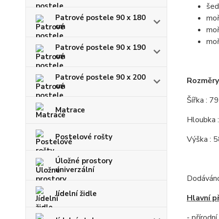
šed
Patrové postele 90 x 180
moř
cm
moř
moř
Patrové postele 90 x 190
cm
Patrové postele 90 x 200
Rozměry 
cm
Šířka : 7
Matrace
Hloubka 
Postelové rošty
Výška : 
Úložné prostory
univerzální
Dodáváno
Jídelní židle
Hlavní p
- přírodn