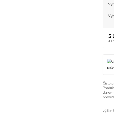
Vyb
Vyb
5 
4 1
Nák
Číslo p
Produkt
Barevn
proved
výška: