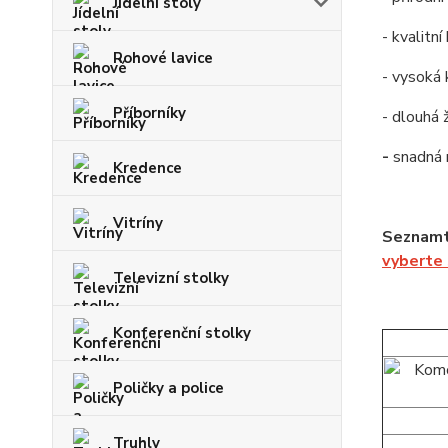
Jídelní stoly
- kvalitn
Rohové lavice
- vysoká 
Příborníky
- dlouhá 
-
snadná
Kredence
Vitríny
Seznamt
vyberte
Televizní stolky
Konferenční stolky
Poličky a police
Truhly