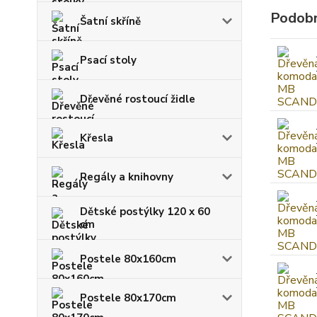
Podobn
Šatní skříně
Psací stoly
Dřevěné rostoucí židle
Křesla
Regály a knihovny
Dětské postýlky 120 x 60
cm
Postele 80x160cm
Postele 80x170cm