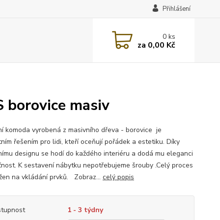
Přihlášení
0
ks
za
0,00 Kč
borovice masiv
í komoda vyrobená z masivního dřeva - borovice je
ním řešením pro lidi, kteří oceňují pořádek a estetiku. Díky
ímu designu se hodí do každého interiéru a dodá mu eleganci
čnost. K sestavení nábytku nepotřebujeme šrouby .Celý proces
ožen na vkládání prvků. Zobraz...
celý popis
tupnost
1 - 3 týdny