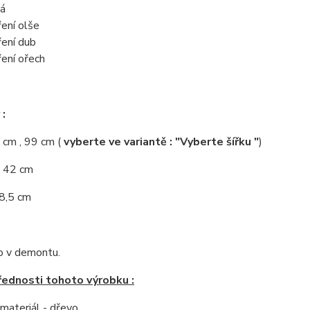
á
ení olše
ení dub
ení ořech
:
9 cm , 99 cm (
vyberte ve variantě : "Vyberte šířku "
)
: 42 cm
58,5 cm
 v demontu.
řednosti tohoto výrobku :
í materiál - dřevo