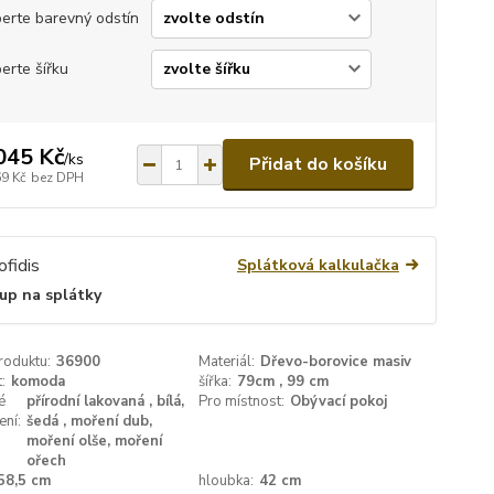
erte barevný odstín
erte šířku
045 Kč
/
ks
Přidat do košíku
69 Kč
bez DPH
Splátková kalkulačka
up na splátky
roduktu:
36900
Materiál:
Dřevo-borovice masiv
:
komoda
šířka:
79cm , 99 cm
é
přírodní lakovaná , bílá,
Pro místnost:
Obývací pokoj
ení:
šedá , moření dub,
moření olše, moření
ořech
58,5 cm
hloubka:
42 cm