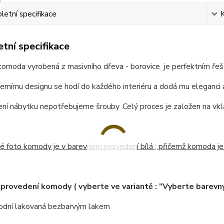
etní specifikace
tní specifikace
omoda vyrobená z masivního dřeva - borovice je perfektním řešení
rnímu designu se hodí do každého interiéru a dodá mu eleganci 
ení nábytku nepotřebujeme šrouby .
Celý proces je založen na vkl
 foto komody je v barevném provedení bílá , přičemž komoda je
provedení komody ( vyberte ve variantě : "Vyberte barevný
rodní lakovaná bezbarvým lakem