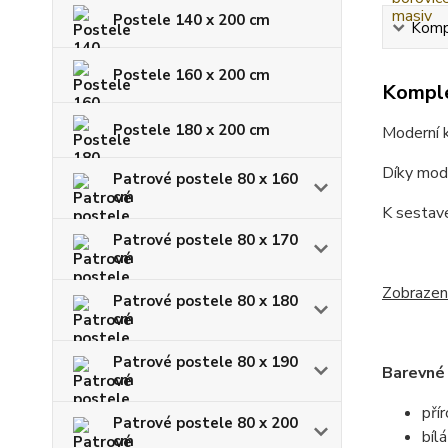
Postele 140 x 200 cm
Kompl
Postele 160 x 200 cm
Komple
Postele 180 x 200 cm
Moderní k
Díky mode
Patrové postele 80 x 160
cm
K sestav
Patrové postele 80 x 170
cm
Zobrazené
Patrové postele 80 x 180
cm
Patrové postele 80 x 190
Barevné 
cm
pří
Patrové postele 80 x 200
bílá
cm