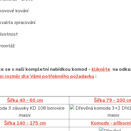
í kovové kování
kvalita zpracování
životnost
 montáž
e se s naší kompletní nabídkou komod -
klikněte
na odkaz
 si rozměr dle Vámi potřebného požadavku
:
Šířka 40 - 60 cm
Šířka 79 - 100 c
Šířka 140 - 175 cm
Komody - příborn