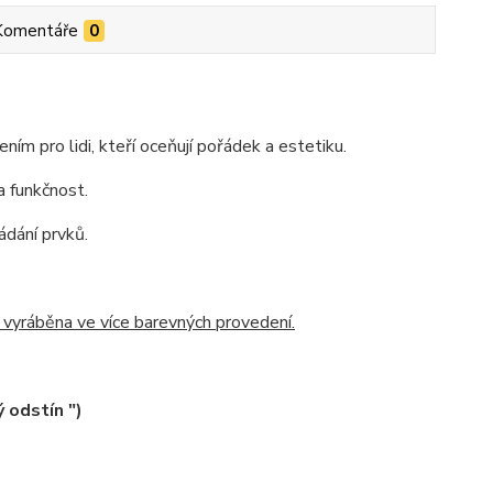
Komentáře
0
m pro lidi, kteří oceňují pořádek a estetiku.
a funkčnost.
ádání prvků.
 vyráběna ve více barevných provedení.
 odstín ")