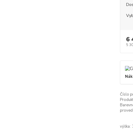
Dos
Vyb
6 
5 3
Nák
Číslo p
Produkt
Barevn
proved
výška: