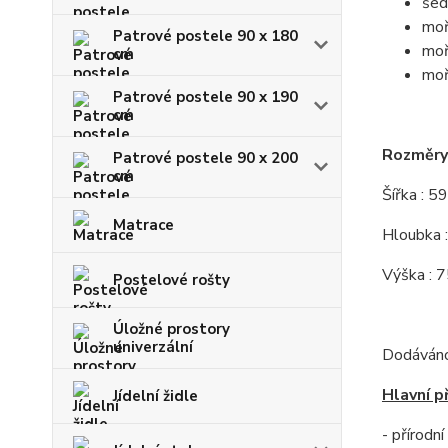
šed
moř
Patrové postele 90 x 180
moř
cm
moř
Patrové postele 90 x 190
cm
Rozměry 
Patrové postele 90 x 200
cm
Šířka : 5
Matrace
Hloubka 
Výška : 
Postelové rošty
Úložné prostory
univerzální
Dodáváno
Hlavní p
Jídelní židle
- přírodn