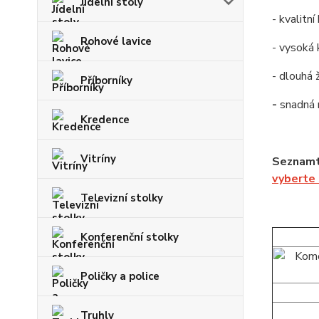
Jídelní stoly
- kvalitn
Rohové lavice
- vysoká 
- dlouhá 
Příborníky
-
snadná
Kredence
Vitríny
Seznamt
vyberte
Televizní stolky
Konferenční stolky
Poličky a police
Truhly