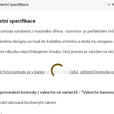
etní specifikace
tní specifikace
omoda vyrobená z masivního dřeva - borovice je perfektním řešení
rnímu designu se hodí do každého interiéru a dodá mu eleganci 
ení nábytku nepotřebujeme šrouby .
Celý proces je založen na vkl
 foto komody je v barevném provedení bílá , přičemž komoda je
provedení komody ( vyberte ve variantě : "Vyberte barevný
rodní lakovaná bezbarvým lakem