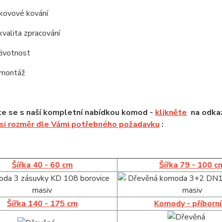
í kovové kování
kvalita zpracování
životnost
 montáž
e se s naší kompletní nabídkou komod -
klikněte
na odkaz
 si rozměr dle Vámi potřebného požadavku
:
Šířka 40 - 60 cm
Šířka 79 - 100 c
Šířka 140 - 175 cm
Komody - příborn