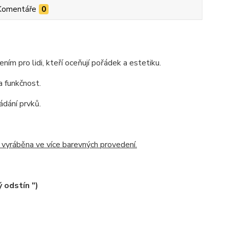
Komentáře
0
m pro lidi, kteří oceňují pořádek a estetiku.
a funkčnost.
ádání prvků.
 vyráběna ve více barevných provedení.
 odstín ")