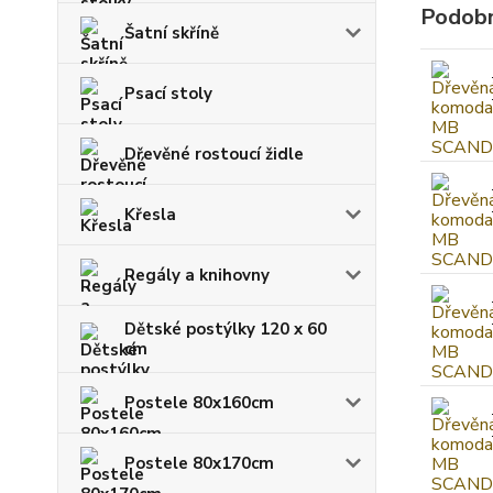
Podobn
Šatní skříně
Psací stoly
Dřevěné rostoucí židle
Křesla
Regály a knihovny
Dětské postýlky 120 x 60
cm
Postele 80x160cm
Postele 80x170cm