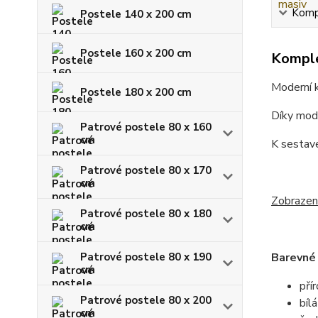
Kompl
Postele 140 x 200 cm
Postele 160 x 200 cm
Komple
Moderní k
Postele 180 x 200 cm
Díky mode
Patrové postele 80 x 160
cm
K sestav
Patrové postele 80 x 170
cm
Zobrazené
Patrové postele 80 x 180
cm
Patrové postele 80 x 190
Barevné 
cm
pří
Patrové postele 80 x 200
bílá
cm