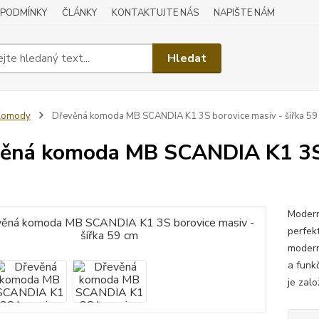
 PODMÍNKY
ČLÁNKY
KONTAKTUJTE NÁS
NAPIŠTE NÁM
Hledat
Komody
Dřevěná komoda MB SCANDIA K1 3S borovice masiv - šířka 59
ěná komoda MB SCANDIA K1 3S b
Modern
perfekt
modern
a funk
je zal