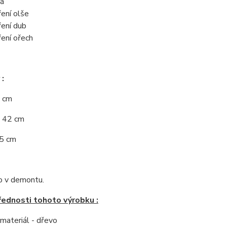
á
ení olše
ení dub
ení ořech
:
9 cm
: 42 cm
75 cm
 v demontu.
řednosti tohoto výrobku :
í materiál - dřevo