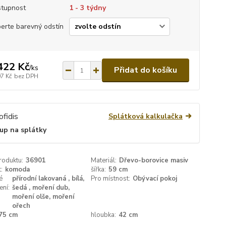
tupnost
1 - 3 týdny
erte barevný odstín
422 Kč
/
ks
Přidat do košíku
07 Kč
bez DPH
Splátková kalkulačka
up na splátky
roduktu:
36901
Materiál:
Dřevo-borovice masiv
:
komoda
šířka:
59 cm
é
přírodní lakovaná , bílá,
Pro místnost:
Obývací pokoj
ení:
šedá , moření dub,
moření olše, moření
ořech
75 cm
hloubka:
42 cm