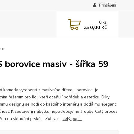
Přihlášení
0
ks
za
0,00 Kč
 cm
orovice masiv - šířka 59
í komoda vyrobená z masivního dřeva - borovice je
ním řešením pro lidi, kteří oceňují pořádek a estetiku. Díky
ímu designu se hodí do každého interiéru a dodá mu eleganci
čnost. K sestavení nábytku nepotřebujeme šrouby .Celý proces
ožen na vkládání prvků. Zobraz...
celý popis