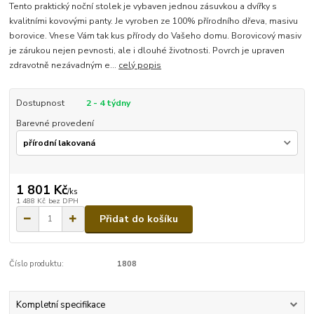
Tento praktický noční stolek je vybaven jednou zásuvkou a dvířky s
kvalitními kovovými panty. Je vyroben ze 100% přírodního dřeva, masivu
borovice. Vnese Vám tak kus přírody do Vašeho domu. Borovicový masiv
je zárukou nejen pevnosti, ale i dlouhé životnosti. Povrch je upraven
zdravotně nezávadným e...
celý popis
Dostupnost
2 - 4 týdny
Barevné provedení
1 801 Kč
/
ks
1 488 Kč
bez DPH
Přidat do košíku
Číslo produktu:
1808
Kompletní specifikace