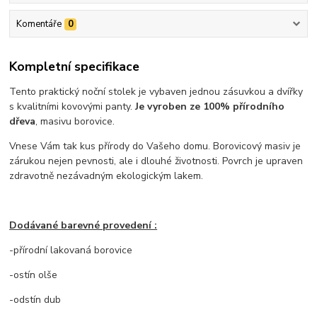
Komentáře
0
Kompletní specifikace
Tento praktický noční stolek je vybaven jednou zásuvkou a dvířky
s kvalitními kovovými panty.
Je vyroben ze 100% přírodního
dřeva
, masivu borovice.
Vnese Vám tak kus přírody do Vašeho domu. Borovicový masiv je
zárukou nejen pevnosti, ale i dlouhé životnosti. Povrch je upraven
zdravotně nezávadným ekologickým lakem.
Dodávané barevné provedení :
-přírodní lakovaná borovice
-ostín olše
-odstín dub